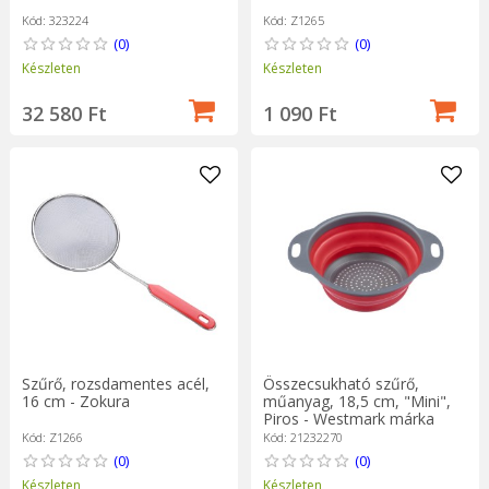
Kód: Z1265
Kód: 323224
(0)
(0)
Készleten
Készleten
1 090 Ft
32 580 Ft
Szűrő, rozsdamentes acél,
Összecsukható szűrő,
16 cm - Zokura
műanyag, 18,5 cm, "Mini",
Piros - Westmark márka
Kód: Z1266
Kód: 21232270
(0)
(0)
Készleten
Készleten