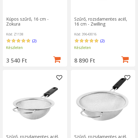
Kúpos szűrő, 16 cm -
Szűrő, rozsdamentes acél,
Zokura
16 cm - Zwilling
Kód: Z1138
Kód: 39643016
(2)
(2)
Készleten
Készleten
3 540 Ft
8 890 Ft
Szűrő, rozsdamentes acél,
Szűrő, rozsdamentes acél,