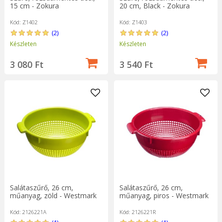
15 cm - Zokura
20 cm, Black - Zokura
Kód: Z1402
Kód: Z1403
(2)
(2)
Készleten
Készleten
3 080 Ft
3 540 Ft
Salátaszűrő, 26 cm,
Salátaszűrő, 26 cm,
műanyag, zöld - Westmark
műanyag, piros - Westmark
Kód: 2126221A
Kód: 2126221R