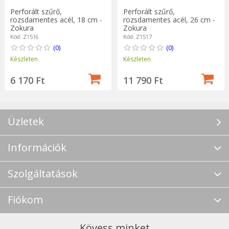
Perforált szűrő,
Perforált szűrő,
rozsdamentes acél, 18 cm -
rozsdamentes acél, 26 cm -
Zokura
Zokura
Kód: Z1516
Kód: Z1517
(0)
(0)
Készleten
Készleten
6 170 Ft
11 790 Ft
Üzletek
Információk
Szolgáltatások
Fiókom
Kövess minket