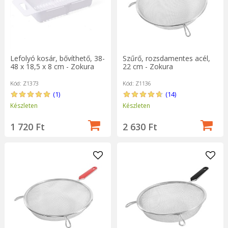
Lefolyó kosár, bővíthető, 38-
Szűrő, rozsdamentes acél,
48 x 18,5 x 8 cm - Zokura
22 cm - Zokura
Kód: Z1373
Kód: Z1136
(1)
(14)
Készleten
Készleten
1 720 Ft
2 630 Ft