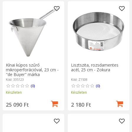
Kínai kúpos szűrő
Lisztszita, rozsdamentes
mikroperforációval, 23 cm -
acél, 25 cm - Zokura
"de Buyer" márka
Kód: 335123
Kód: Z1508
(0)
(0)
Készleten
Készleten
25 090 Ft
2 180 Ft