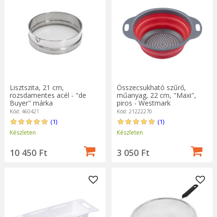
Lisztszita, 21 cm,
Összecsukható szűrő,
rozsdamentes acél - "de
műanyag, 22 cm, "Maxi",
Buyer" márka
piros - Westmark
Kód: 460421
Kód: 21222270
(1)
(1)
Készleten
Készleten
10 450 Ft
3 050 Ft