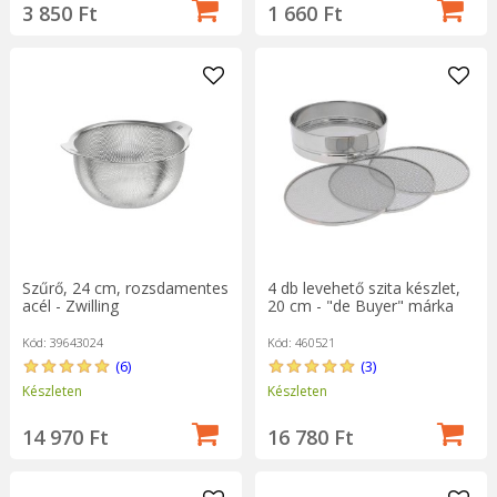
1 660 Ft
3 850 Ft
Szűrő, 24 cm, rozsdamentes
4 db levehető szita készlet,
acél - Zwilling
20 cm - "de Buyer" márka
Kód: 39643024
Kód: 460521
(6)
(3)
Készleten
Készleten
14 970 Ft
16 780 Ft