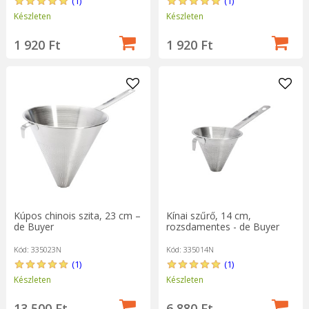
(1)
(1)
Készleten
Készleten
1 920 Ft
1 920 Ft
Kúpos chinois szita, 23 cm –
Kínai szűrő, 14 cm,
de Buyer
rozsdamentes - de Buyer
Kód: 335023N
Kód: 335014N
(1)
(1)
Készleten
Készleten
13 500 Ft
6 880 Ft