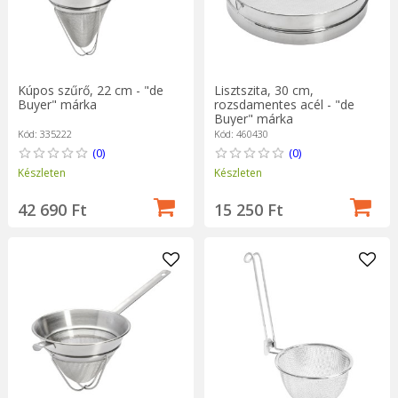
Kúpos szűrő, 22 cm - "de
Lisztszita, 30 cm,
Buyer" márka
rozsdamentes acél - "de
Buyer" márka
Kód: 335222
Kód: 460430
(0)
(0)
Készleten
Készleten
42 690 Ft
15 250 Ft