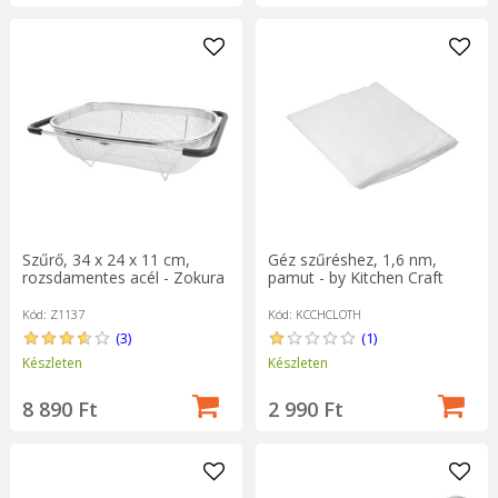
Szűrő, 34 x 24 x 11 cm,
Géz szűréshez, 1,6 nm,
rozsdamentes acél - Zokura
pamut - by Kitchen Craft
Kód: Z1137
Kód: KCCHCLOTH
(3)
(1)
Készleten
Készleten
8 890 Ft
2 990 Ft