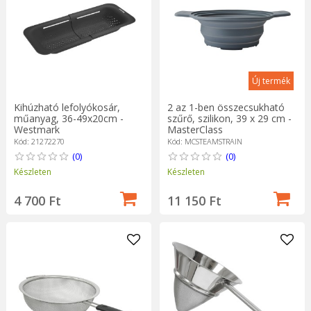
Új termék
Kihúzható lefolyókosár,
2 az 1-ben összecsukható
műanyag, 36-49x20cm -
szűrő, szilikon, 39 x 29 cm -
Westmark
MasterClass
Kód: 21272270
Kód: MCSTEAMSTRAIN
(0)
(0)
Készleten
Készleten
4 700 Ft
11 150 Ft