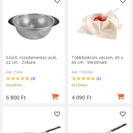
Szűrő, rozsdamentes acél,
Többfunkciós vászon, 60 x
22 cm - Zokura
60 cm - Westmark
Kód: Z1264
Kód: 11932260
(3)
(2)
Készleten
Készleten
6 800 Ft
4 090 Ft