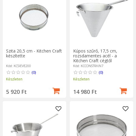
Szita 20,5 cm - Kitchen Craft
Kúpos szűrő, 17,5 cm,
készítette
rozsdamentes acél - a
Kitchen Craft cégtől
Kód: KCSIEVE200
Kód: KCCONSTRAIN7
(0)
(0)
Készleten
Készleten
5 920 Ft
14 980 Ft