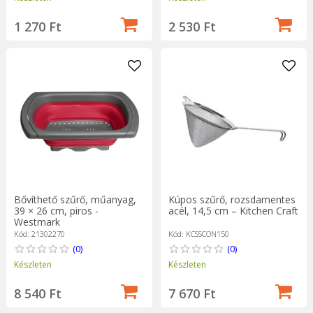
1 270 Ft
2 530 Ft
Bővíthető szűrő, műanyag,
Kúpos szűrő, rozsdamentes
39 × 26 cm, piros -
acél, 14,5 cm – Kitchen Craft
Westmark
Kód: 21302270
Kód: KCSSCON150
(0)
(0)
Készleten
Készleten
8 540 Ft
7 670 Ft