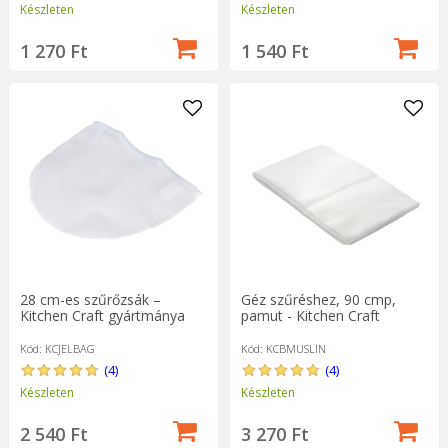
Készleten
Készleten
1 270 Ft
1 540 Ft
28 cm-es szűrőzsák –
Géz szűréshez, 90 cmp,
Kitchen Craft gyártmánya
pamut - Kitchen Craft
Kód: KCJELBAG
Kód: KCBMUSLIN
(4)
(4)
Készleten
Készleten
2 540 Ft
3 270 Ft