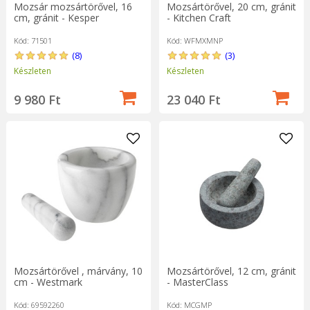
Mozsár mozsártörővel, 16
Mozsártörővel, 20 cm, gránit
cm, gránit - Kesper
- Kitchen Craft
Kód: 71501
Kód: WFMXMNP
(8)
(3)
Készleten
Készleten
9 980 Ft
23 040 Ft
Mozsártörővel , márvány, 10
Mozsártörővel, 12 cm, gránit
cm - Westmark
- MasterClass
Kód: 69592260
Kód: MCGMP