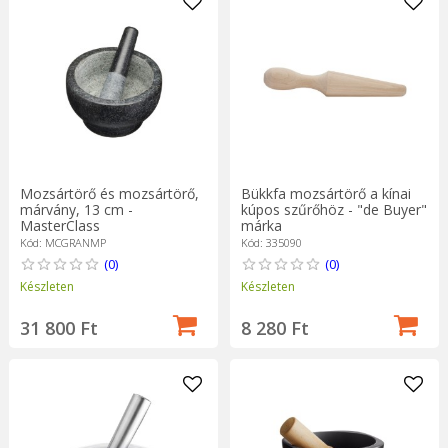
Mozsártörő és mozsártörő,
Bükkfa mozsártörő a kínai
márvány, 13 cm -
kúpos szűrőhöz - "de Buyer"
MasterClass
márka
Kód: MCGRANMP
Kód: 335090
(0)
(0)
Készleten
Készleten
31 800 Ft
8 280 Ft