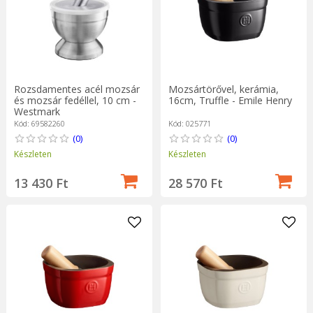
Rozsdamentes acél mozsár
Mozsártörővel, kerámia,
és mozsár fedéllel, 10 cm -
16cm, Truffle - Emile Henry
Westmark
Kód: 69582260
Kód: 025771
(0)
(0)
Készleten
Készleten
13 430 Ft
28 570 Ft