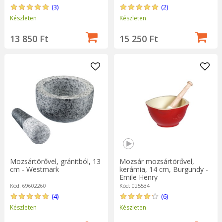
(3)
(2)
Készleten
Készleten
13 850 Ft
15 250 Ft
Mozsártörővel, gránitból, 13
Mozsár mozsártörővel,
cm - Westmark
kerámia, 14 cm, Burgundy -
Emile Henry
Kód: 69602260
Kód: 025534
(4)
(6)
Készleten
Készleten