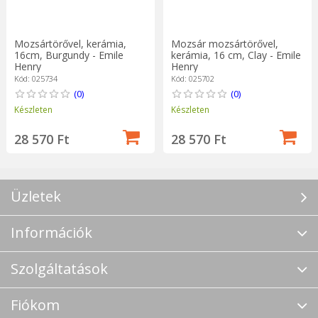
Mozsártörővel, kerámia,
Mozsár mozsártörővel,
16cm, Burgundy - Emile
kerámia, 16 cm, Clay - Emile
Henry
Henry
Kód: 025734
Kód: 025702
(0)
(0)
Készleten
Készleten
28 570 Ft
28 570 Ft
Üzletek
Információk
Szolgáltatások
Fiókom