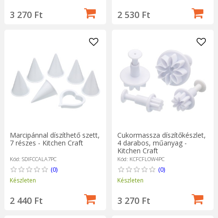
3 270 Ft
2 530 Ft
Marcipánnal díszíthető szett,
Cukormassza díszítőkészlet,
7 részes - Kitchen Craft
4 darabos, műanyag -
Kitchen Craft
Kód: SDIFCCALA7PC
Kód: KCFCFLOW4PC
(0)
(0)
Készleten
Készleten
2 440 Ft
3 270 Ft