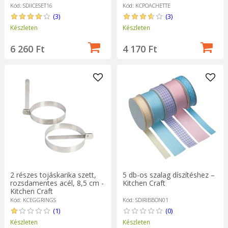
Kód: SDIICESET16
Kód: KCPOACHETTE
(3)
(3)
Készleten
Készleten
6 260 Ft
4 170 Ft
2 részes tojáskarika szett,
5 db-os szalag díszítéshez –
rozsdamentes acél, 8,5 cm -
Kitchen Craft
Kitchen Craft
Kód: KCEGGRINGS
Kód: SDIRIBBON01
(1)
(0)
Készleten
Készleten