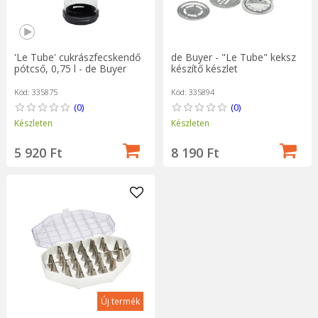
'Le Tube' cukrászfecskendő
de Buyer - "Le Tube" keksz
pótcső, 0,75 l - de Buyer
készítő készlet
Kód: 335875
Kód: 335894
(0)
(0)
Készleten
Készleten
5 920 Ft
8 190 Ft
Új termék