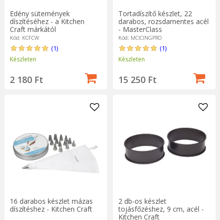
Edény sütemények
Tortadíszítő készlet, 22
díszítéséhez - a Kitchen
darabos, rozsdamentes acél
Craft márkától
- MasterClass
Kód: KCFCW
Kód: MCICINGPRO
(1)
(1)
Készleten
Készleten
2 180 Ft
15 250 Ft
16 darabos készlet mázas
2 db-os készlet
díszítéshez - Kitchen Craft
tojásfőzéshez, 9 cm, acél -
Kitchen Craft