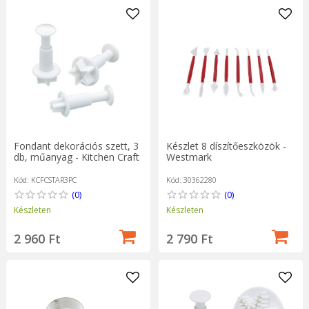
Fondant dekorációs szett, 3
Készlet 8 díszítőeszközök -
db, műanyag - Kitchen Craft
Westmark
Kód: KCFCSTAR3PC
Kód: 30362280
(0)
(0)
Készleten
Készleten
2 960 Ft
2 790 Ft