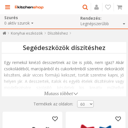
Szurés
Rendezés:
0
aktív szurok
Konyhai eszközök
Díszítéshez
Segédeszközök díszítéshez
Egy remekül kinéző desszertnek az íze is jobb, nem igaz? Akár
csokoládéból, marcipánból és cukorkrémből szeretne dekorációt
készíteni, akár vicces formájú kekszet, tortát szeretne kapni, jó
helyen jár. A desszertek, italok és egyéb ételek díszítésére vagy
modellezésére szolgáló készletek kis kreatív műhellyé
Mutass többet
varázsolják konyháját.
Termékek az oldalon:
Az alábbiakban találhat rozsdamentes acél öntőforma
készleteket az ételek formázásához tányérokon, professzionális
fúvókák és díszítő zacskók készleteit, marcipánból készült keksz-
és dekorációs vágóeszközöket, süti elkészítéséhez szükséges