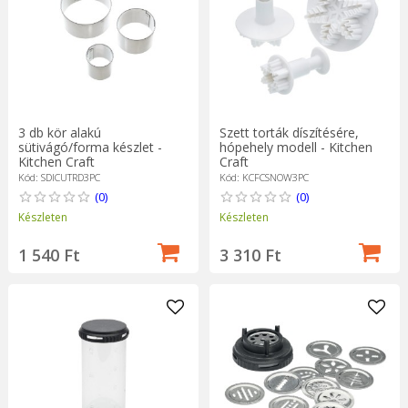
3 db kör alakú
Szett torták díszítésére,
sütivágó/forma készlet -
hópehely modell - Kitchen
Kitchen Craft
Craft
Kód: SDICUTRD3PC
Kód: KCFCSNOW3PC
(0)
(0)
Készleten
Készleten
1 540 Ft
3 310 Ft