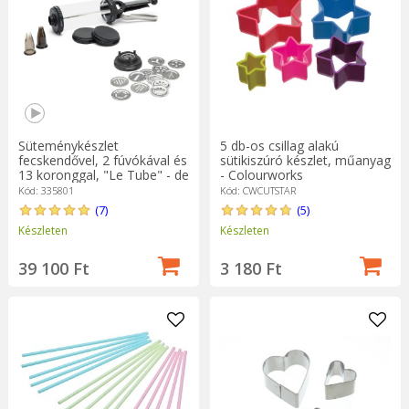
készleteket és szinte bármi mást, ami a kulináris dekorációhoz
szükséges. Ajándékozzon egy ilyen készletet a sütemények iránt
érdeklődőnek, és cserébe sok édes és gyönyörűen díszített
elismerést kap.
Süteménykészlet
5 db-os csillag alakú
fecskendővel, 2 fúvókával és
sütikiszúró készlet, műanyag
13 koronggal, "Le Tube" - de
- Colourworks
Buyer
Kód: 335801
Kód: CWCUTSTAR
(7)
(5)
Készleten
Készleten
39 100 Ft
3 180 Ft