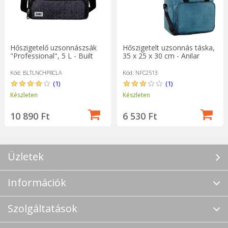
Hőszigetelő uzsonnászsák
Hőszigetelt uzsonnás táska,
"Professional", 5 L - Built
35 x 25 x 30 cm - Anilar
Kód: BLTLNCHPRCLA
Kód: NFC2513
(1)
(1)
Készleten
Készleten
10 890 Ft
6 530 Ft
Üzletek
Információk
Szolgáltatások