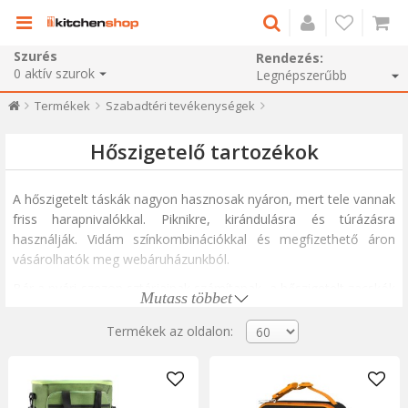
Szurés
Rendezés:
0
aktív szurok
Termékek
Szabadtéri tevékenységek
Hőszigetelő tartozékok
A hőszigetelt táskák nagyon hasznosak
nyáron, mert tele vannak
friss harapnivalókkal.
Piknikre, kirándulásra és túrázásra
használják.
Vidám színkombinációkkal és megfizethető áron
vásárolhatók meg webáruházunkból.
Bár a nyári szezon sztárjainak számítanak, a hőszigetelt zacskók
Mutass többet
nemcsak hidegen, hanem órákig melegen is tudják tartani az
ételt. Stílusos megjelenésük nem árulja el hőszigetelő
Termékek az oldalon:
szerepüket, inkább azt a benyomást kelti, mintha az öltözködési
stílusához illő kiegészítők lennének. A dizájner táskák elegánsak,
de nem lehetnek olyan hasznosak, mint azok, amelyek optimális