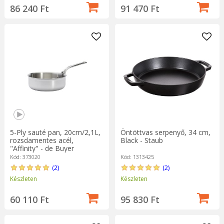
86 240 Ft
91 470 Ft
5-Ply sauté pan, 20cm/2,1L,
Öntöttvas serpenyő, 34 cm,
rozsdamentes acél,
Black - Staub
"Affinity" - de Buyer
Kód: 373020
Kód: 1313425
(2)
(2)
Készleten
Készleten
60 110 Ft
95 830 Ft