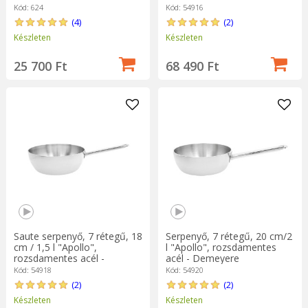
Demeyere
Kód: 624
Kód: 54916
(4)
(2)
Készleten
Készleten
25 700 Ft
68 490 Ft
Saute serpenyő, 7 rétegű, 18
Serpenyő, 7 rétegű, 20 cm/2
cm / 1,5 l "Apollo",
l "Apollo", rozsdamentes
rozsdamentes acél -
acél - Demeyere
Demeyere
Kód: 54918
Kód: 54920
(2)
(2)
Készleten
Készleten