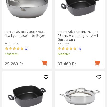
Serpenyő, alumínium, 28 x
Serpenyő, acél, 36cm/8,8L,
28 cm, 9 cm magas - AMT
"La Lyonnaise" - de Buyer
Gastroguss
Kód: E289
Kód: 505036
(1)
(2)
Készleten
Készleten
37 460 Ft
25 260 Ft