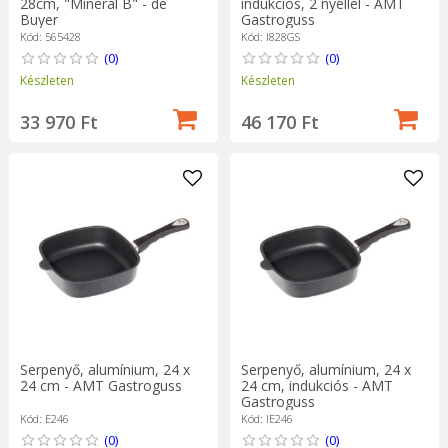
indukciós, 2 nyéllel - AMT
28cm, "Mineral B" - de
Gastroguss
Buyer
Kód: I828GS
Kód: 565428
(0)
(0)
Készleten
Készleten
46 170 Ft
33 970 Ft
Serpenyő, alumínium, 24 x
Serpenyő, alumínium, 24 x
24 cm - AMT Gastroguss
24 cm, indukciós - AMT
Gastroguss
Kód: E246
Kód: IE246
(0)
(0)