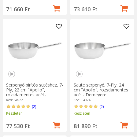
71 660 Ft
73 610 Ft
Serpenyő pirítós sütéshez, 7-
Saute serpenyő, 7-Ply, 24
Ply, 22 cm "Apollo",
cm "Apollo", rozsdamentes
rozsdamentes acél -
acél - Demeyere
Demeyere
Kód: 54922
Kód: 54924
(2)
(2)
Készleten
Készleten
77 530 Ft
81 890 Ft