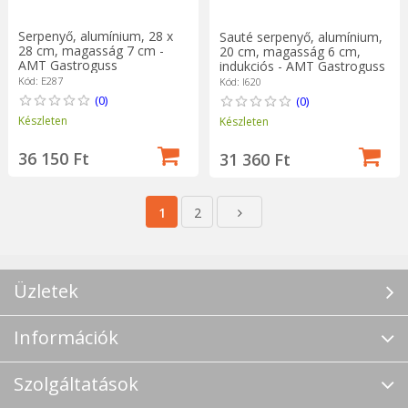
Serpenyő, alumínium, 28 x
Sauté serpenyő, alumínium,
28 cm, magasság 7 cm -
20 cm, magasság 6 cm,
AMT Gastroguss
indukciós - AMT Gastroguss
Kód: E287
Kód: I620
(0)
(0)
Készleten
Készleten
36 150 Ft
31 360 Ft
1
2
Üzletek
Információk
Szolgáltatások