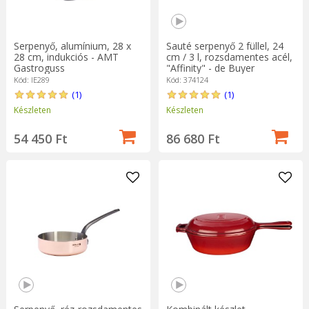
Serpenyő, alumínium, 28 x
Sauté serpenyő 2 füllel, 24
28 cm, indukciós - AMT
cm / 3 l, rozsdamentes acél,
Gastroguss
"Affinity" - de Buyer
Kód: IE289
Kód: 374124
(1)
(1)
Készleten
Készleten
54 450 Ft
86 680 Ft