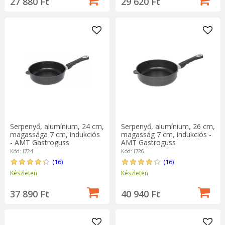
27 880 Ft
29 620 Ft
Serpenyő, alumínium, 24 cm,
Serpenyő, alumínium, 26 cm,
magassága 7 cm, indukciós
magasság 7 cm, indukciós -
- AMT Gastroguss
AMT Gastroguss
Kód: I724
Kód: I726
(16)
(16)
Készleten
Készleten
37 890 Ft
40 940 Ft