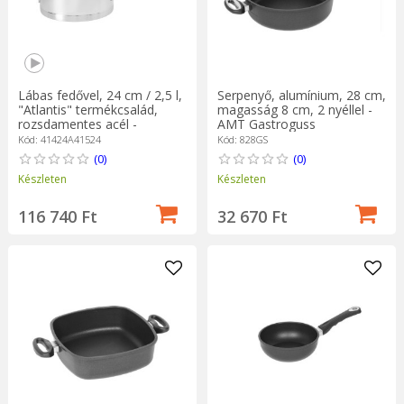
Lábas fedővel, 24 cm / 2,5 l,
Serpenyő, alumínium, 28 cm,
"Atlantis" termékcsalád,
magasság 8 cm, 2 nyéllel -
rozsdamentes acél -
AMT Gastroguss
Demeyere
Kód: 41424A41524
Kód: 828GS
(0)
(0)
Készleten
Készleten
116 740 Ft
32 670 Ft