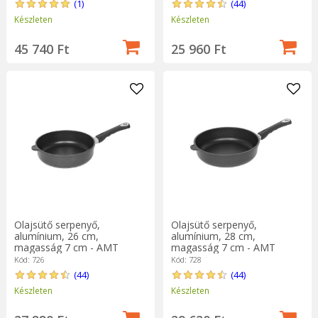
(1)
(44)
Készleten
Készleten
45 740 Ft
25 960 Ft
Olajsütő serpenyő,
Olajsütő serpenyő,
alumínium, 26 cm,
alumínium, 28 cm,
magasság 7 cm - AMT
magasság 7 cm - AMT
Gastroguss
Gastroguss
Kód: 726
Kód: 728
(44)
(44)
Készleten
Készleten