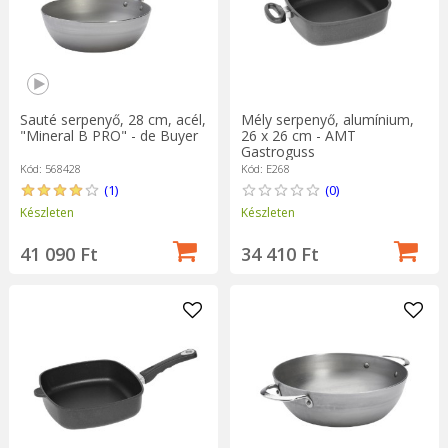
Mély serpenyő, alumínium,
Sauté serpenyő, 28 cm, acél,
26 x 26 cm - AMT
"Mineral B PRO" - de Buyer
Gastroguss
Kód: E268
Kód: 568428
(0)
(1)
Készleten
Készleten
34 410 Ft
41 090 Ft