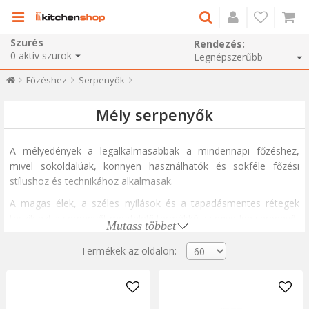
Szurés
Rendezés:
0
aktív szurok
Főzéshez
Serpenyők
Mély serpenyők
A mélyedények a legalkalmasabbak a mindennapi főzéshez,
mivel sokoldalúak, könnyen használhatók és sokféle főzési
stílushoz és technikához alkalmasak.
A magas élek, a széles nyílások és a tapadásmentes rétegek
teszik ezt a serpenyőt megfelelő termékké az egyetlen serpenyőt
Mutass többet
igénylő ételek elkészítéséhez. A mélyedények ideálisak mind az
egyszerű feladatokhoz, mint például a hagyma sütéséhez vagy
Termékek az oldalon:
mártások és zöldséges pörköltek elkészítéséhez, valamint a
steakek barnításához, olajfürdőben való sütéshez
(mélysütéshez), vagy sós ételek, például pörköltek vagy chili con