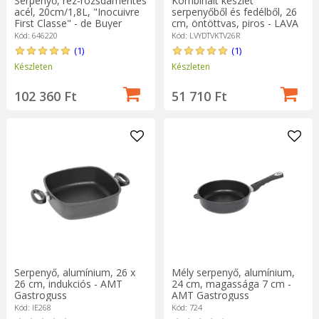
Serpenyő, réz-rozsdamentes
Kombinált készlet
acél, 20cm/1,8L, "Inocuivre
serpenyőből és fedélből, 26
First Classe" - de Buyer
cm, öntöttvas, piros - LAVA
márka
Kód: 646220
Kód: LVYDTVKTV26R
(1)
(1)
Készleten
Készleten
102 360 Ft
51 710 Ft
Serpenyő, alumínium, 26 x
Mély serpenyő, alumínium,
26 cm, indukciós - AMT
24 cm, magassága 7 cm -
Gastroguss
AMT Gastroguss
Kód: IE268
Kód: 724