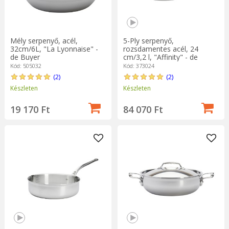
Mély serpenyő, acél,
5-Ply serpenyő,
32cm/6L, "La Lyonnaise" -
rozsdamentes acél, 24
de Buyer
cm/3,2 l, "Affinity" - de
Buyer
Kód: 505032
Kód: 373024
(2)
(2)
Készleten
Készleten
19 170 Ft
84 070 Ft