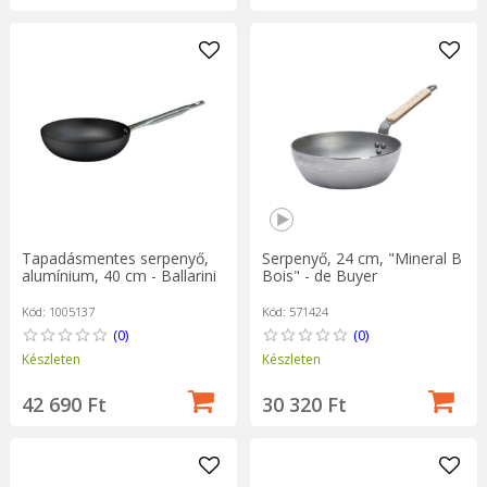
Tapadásmentes serpenyő,
Serpenyő, 24 cm, "Mineral B
alumínium, 40 cm - Ballarini
Bois" - de Buyer
Kód: 1005137
Kód: 571424
(0)
(0)
Készleten
Készleten
42 690 Ft
30 320 Ft