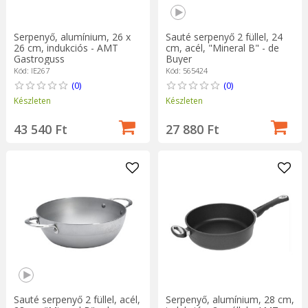
Serpenyő, alumínium, 26 x
Sauté serpenyő 2 füllel, 24
26 cm, indukciós - AMT
cm, acél, "Mineral B" - de
Gastroguss
Buyer
Kód: IE267
Kód: 565424
(0)
(0)
Készleten
Készleten
43 540 Ft
27 880 Ft
Serpenyő, alumínium, 28 cm,
Sauté serpenyő 2 füllel, acél,