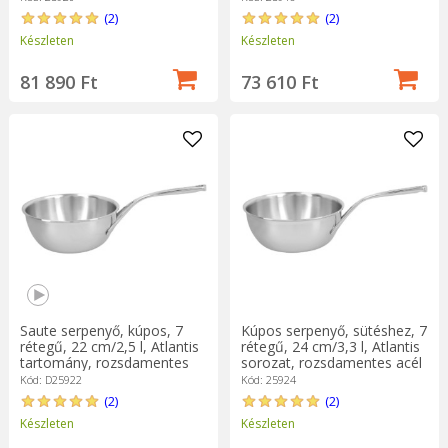
(2)
(2)
Készleten
Készleten
81 890 Ft
73 610 Ft
Saute serpenyő, kúpos, 7
Kúpos serpenyő, sütéshez, 7
rétegű, 22 cm/2,5 l, Atlantis
rétegű, 24 cm/3,3 l, Atlantis
tartomány, rozsdamentes
sorozat, rozsdamentes acél
acél - Demeyere
- Demeyere
Kód: D25922
Kód: 25924
(2)
(2)
Készleten
Készleten