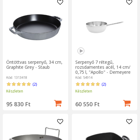
Öntöttvas serpenyő, 34 cm,
Serpenyő 7 rétegű,
Graphite Grey - Staub
rozsdamentes acél, 14 cm/
0,75 l, "Apollo" - Demeyere
Kód: 1313418
Kód: 54914
(2)
(2)
Készleten
Készleten
95 830 Ft
60 550 Ft