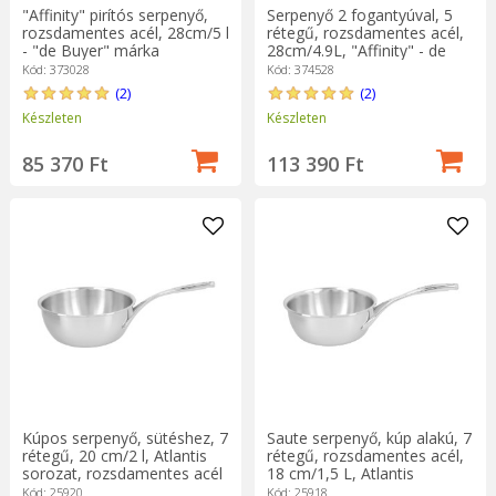
"Affinity" pirítós serpenyő,
Serpenyő 2 fogantyúval, 5
rozsdamentes acél, 28cm/5 l
rétegű, rozsdamentes acél,
- "de Buyer" márka
28cm/4.9L, "Affinity" - de
Buyer
Kód: 373028
Kód: 374528
(2)
(2)
Készleten
Készleten
85 370 Ft
113 390 Ft
Kúpos serpenyő, sütéshez, 7
Saute serpenyő, kúp alakú, 7
rétegű, 20 cm/2 l, Atlantis
rétegű, rozsdamentes acél,
sorozat, rozsdamentes acél
18 cm/1,5 L, Atlantis
- Demeyere
tartomány - Demeyere
Kód: 25920
Kód: 25918