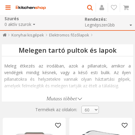
Szurés
Rendezés:
0
aktív szurok
Konyhai kisgépek
Elektromos főzőlapok
Melegen tartó pultok és lapok
Meleg étkezés az irodában, azok a pillanatok, amikor a
vendégek mindig késnek, vagy a késő esti bulik. Az ilyen
pillanatokra és helyzetekre vannak olyan háztartási gépek,
amelyek felmelegítik és melegen tartják az ételt a tálalásig.
Mutass többet
Az elektromos ételtartó nem csak élelmiszer tárolására és
szállítására szolgáló edény, hanem a mellékelt tartozékok
Termékek az oldalon:
segítségével melegítésére, tálalására is alkalmas. Ez a
csodálatos elektromos konténer bárki számára elérhető, és
meleg ételt biztosít az irodában vagy az iskolában.