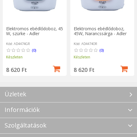
Elektromos ebédlődoboz, 45
Elektromos ebédlődoboz,
W, szürke - Adler
45W, Narancssárga - Adler
Kód: AD4474GR
Kód: AD4474OR
(0)
(0)
Készleten
Készleten
8 620 Ft
8 620 Ft
Üzletek
Információk
Szolgáltatások