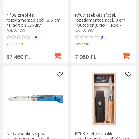
N°08 zsebkés,
N°07 zsebkés síppal,
rozsdamentes acél, 8,5 cm,
rozsdamentes acél, 8 cm,
"Tradition Luxury",
"Outdoor Junior", Red -
Chaperon - Opinel
Opinel
Kód: 001399
Kód: 001897
(0)
(0)
Készleten
Készleten
37 460 Ft
7 080 Ft
N°07 zsebkés síppal,
N°08 zsebkés tokkal,
rozsdamentes acél, 8 cm,
rozsdamentes acél, 8,5 cm,