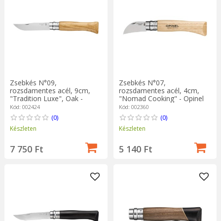
Zsebkés N°09,
Zsebkés N°07,
rozsdamentes acél, 9cm,
rozsdamentes acél, 4cm,
"Tradition Luxe", Oak -
"Nomad Cooking" - Opinel
Opinel
Kód: 002424
Kód: 002360
(0)
(0)
Készleten
Készleten
7 750 Ft
5 140 Ft