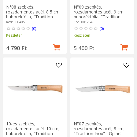
N°08 zsebkés,
N°09 zsebkés,
rozsdamentes acél, 8,5 cm,
rozsdamentes acél, 9 cm,
buborékfólia, "Tradition
buborékfólia, "Tradition
Inox" - Opinel
Inox" - Opinel
Kód: 000405
Kód: 001254
(0)
(0)
Készleten
Készleten
4 790 Ft
5 400 Ft
10-es zsebkés,
N°07 zsebkés,
rozsdamentes acél, 10 cm,
rozsdamentes acél, 8 cm,
buborékfólia, "Tradition
"Tradition Inox" - Opinel