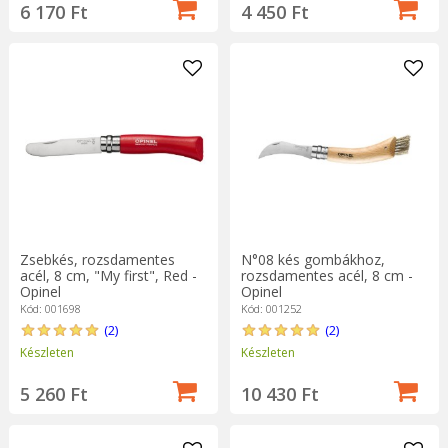
6 170 Ft
4 450 Ft
Zsebkés, rozsdamentes
N°08 kés gombákhoz,
acél, 8 cm, "My first", Red -
rozsdamentes acél, 8 cm -
Opinel
Opinel
Kód: 001698
Kód: 001252
(2)
(2)
Készleten
Készleten
5 260 Ft
10 430 Ft