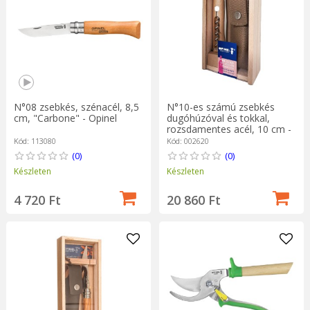
N°08 zsebkés, szénacél, 8,5
N°10-es számú zsebkés
cm, "Carbone" - Opinel
dugóhúzóval és tokkal,
rozsdamentes acél, 10 cm -
Opinel
Kód: 113080
Kód: 002620
(0)
(0)
Készleten
Készleten
4 720 Ft
20 860 Ft