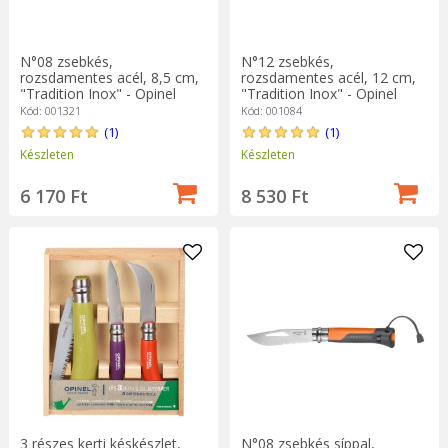
N°08 zsebkés,
N°12 zsebkés,
rozsdamentes acél, 8,5 cm,
rozsdamentes acél, 12 cm,
"Tradition Inox" - Opinel
"Tradition Inox" - Opinel
Kód: 001321
Kód: 001084
(1)
(1)
Készleten
Készleten
6 170 Ft
8 530 Ft
3 részes kerti késkészlet,
N°08 zsebkés síppal,