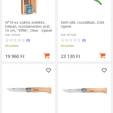
N°10-es számú zsebkés,
Kerti olló, rozsdátlan, Zöld -
tokban, rozsdamentes acél,
Opinel
10 cm, "Effilé", Olive - Opinel
Kód: 002606
Kód: 001628
(0)
(0)
Készleten
Készleten
19 960 Ft
23 130 Ft