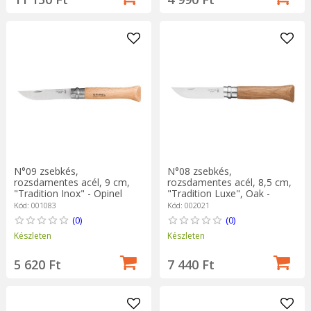
N°09 zsebkés,
N°08 zsebkés,
rozsdamentes acél, 9 cm,
rozsdamentes acél, 8,5 cm,
"Tradition Inox" - Opinel
"Tradition Luxe", Oak -
Opinel
Kód: 001083
Kód: 002021
(0)
(0)
Készleten
Készleten
5 620 Ft
7 440 Ft