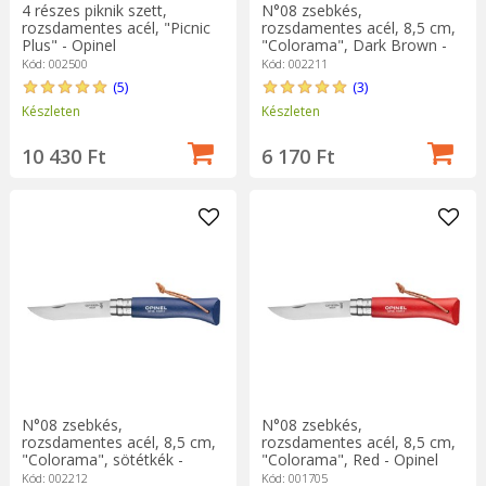
4 részes piknik szett,
N°08 zsebkés,
rozsdamentes acél, "Picnic
rozsdamentes acél, 8,5 cm,
Plus" - Opinel
"Colorama", Dark Brown -
Opinel
Kód: 002500
Kód: 002211
(5)
(3)
Készleten
Készleten
10 430 Ft
6 170 Ft
N°08 zsebkés,
N°08 zsebkés,
rozsdamentes acél, 8,5 cm,
rozsdamentes acél, 8,5 cm,
"Colorama", sötétkék -
"Colorama", Red - Opinel
Opinel
Kód: 002212
Kód: 001705