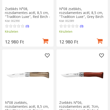
Zsebkés N°08,
N°08 zsebkés,
rozsdamentes acél, 8,5 cm,
rozsdamentes acél, 8,5 cm,
"Tradition Luxe", Red Birch -
"Tradition Luxe", Grey Birch
Opinel
- Opinel
Kód: 002390
Kód: 002389
(0)
(0)
Készleten
Készleten
12 980 Ft
12 980 Ft
N°08 zsebkés,
Zsebkés N°06,
rozsdamentes acél, 8,5 cm,
rozsdamentes acél, 7cm,