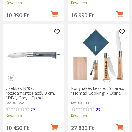
Készleten
Készleten
10 890 Ft
16 990 Ft
Zsebkés N°09,
Konyhakés készlet, 5 darab,
rozsdamentes acél, 8 cm,
"Nomad Cooking" - Opinel
"DIY", Grey - Opinel
Kód: 001792
Kód: 002614
(0)
(0)
Készleten
Készleten
10 450 Ft
27 880 Ft