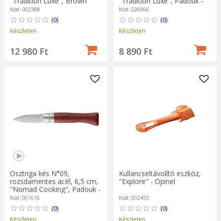
"Tradition Luxe", Brown
"Tradition Luxe", Padouk -
Birch - Opinel
Opinel
Kód: 002388
Kód: 226066
(0)
(0)
Készleten
Készleten
12 980 Ft
8 890 Ft
Osztriga kés N°09,
Kullancseltávolító eszköz,
rozsdamentes acél, 6,5 cm,
"Explore" - Opinel
"Nomad Cooking", Padouk -
Opinel
Kód: 001616
Kód: 002455
(0)
(0)
Készleten
Készleten