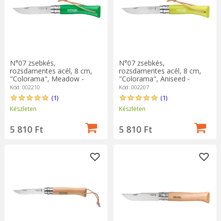
N°07 zsebkés,
N°07 zsebkés,
rozsdamentes acél, 8 cm,
rozsdamentes acél, 8 cm,
"Colorama", Meadow -
"Colorama", Aniseed -
Opinel
Opinel
Kód: 002210
Kód: 002207
(1)
(1)
Készleten
Készleten
5 810 Ft
5 810 Ft