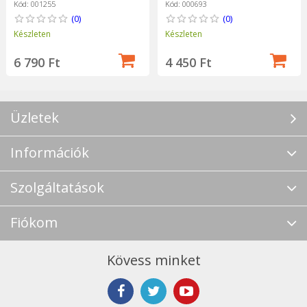
Inox" - Opinel
Kód: 001255
Kód: 000693
(0)
(0)
Készleten
Készleten
6 790 Ft
4 450 Ft
Üzletek
Információk
Szolgáltatások
Fiókom
Kövess minket