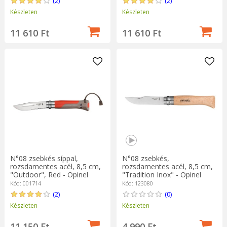
(2)
(2)
Készleten
Készleten
11 610 Ft
11 610 Ft
N°08 zsebkés síppal,
N°08 zsebkés,
rozsdamentes acél, 8,5 cm,
rozsdamentes acél, 8,5 cm,
"Outdoor", Red - Opinel
"Tradition Inox" - Opinel
Kód: 001714
Kód: 123080
(2)
(0)
Készleten
Készleten
11 150 Ft
4 990 Ft