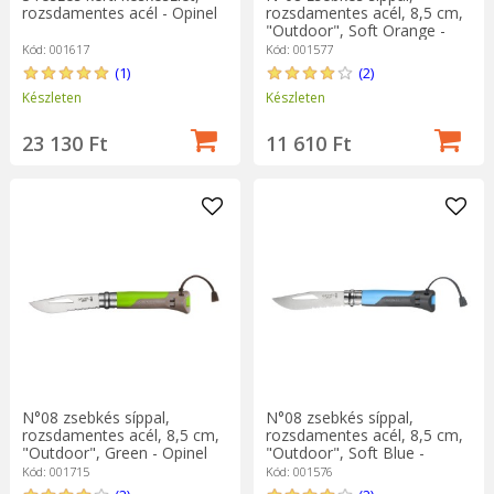
rozsdamentes acél - Opinel
rozsdamentes acél, 8,5 cm,
"Outdoor", Soft Orange -
Opinel
Kód: 001617
Kód: 001577
(1)
(2)
Készleten
Készleten
23 130 Ft
11 610 Ft
N°08 zsebkés síppal,
N°08 zsebkés síppal,
rozsdamentes acél, 8,5 cm,
rozsdamentes acél, 8,5 cm,
"Outdoor", Green - Opinel
"Outdoor", Soft Blue -
Opinel
Kód: 001715
Kód: 001576