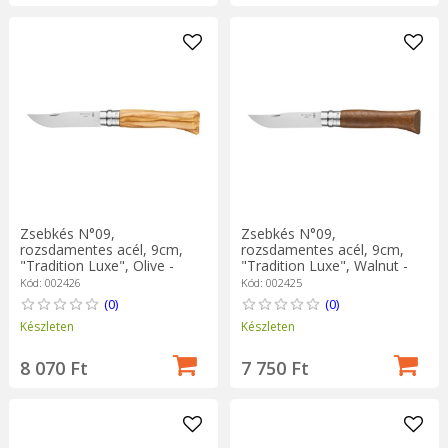
Zsebkés N°09,
Zsebkés N°09,
rozsdamentes acél, 9cm,
rozsdamentes acél, 9cm,
"Tradition Luxe", Olive -
"Tradition Luxe", Walnut -
Opinel
Opinel
Kód: 002426
Kód: 002425
(0)
(0)
Készleten
Készleten
8 070 Ft
7 750 Ft