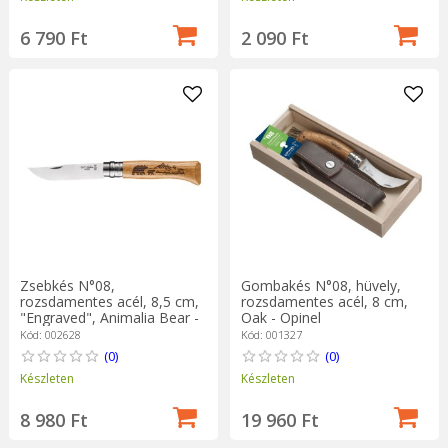
6 790 Ft
2 090 Ft
Zsebkés N°08,
Gombakés N°08, hüvely,
rozsdamentes acél, 8,5 cm,
rozsdamentes acél, 8 cm,
"Engraved", Animalia Bear -
Oak - Opinel
Opinel
Kód: 002628
Kód: 001327
(0)
(0)
Készleten
Készleten
8 980 Ft
19 960 Ft