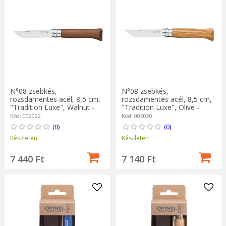
N°08 zsebkés,
N°08 zsebkés,
rozsdamentes acél, 8,5 cm,
rozsdamentes acél, 8,5 cm,
"Tradition Luxe", Walnut -
"Tradition Luxe", Olive -
Opinel
Opinel
Kód: 002022
Kód: 002020
(0)
(0)
Készleten
Készleten
7 440 Ft
7 140 Ft