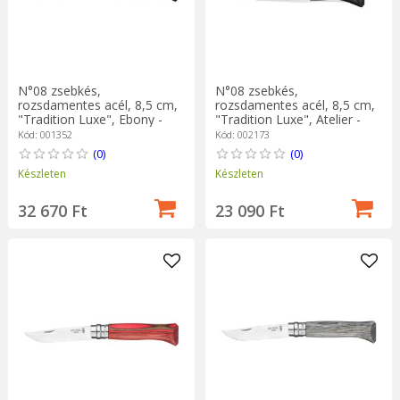
N°08 zsebkés,
N°08 zsebkés,
rozsdamentes acél, 8,5 cm,
rozsdamentes acél, 8,5 cm,
"Tradition Luxe", Ebony -
"Tradition Luxe", Atelier -
Opinel
Opinel
Kód: 001352
Kód: 002173
(0)
(0)
Készleten
Készleten
32 670 Ft
23 090 Ft