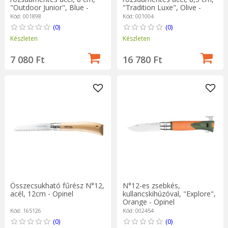
"Outdoor Junior", Blue -
"Tradition Luxe", Olive -
Opinel
Opinel
Kód: 001898
Kód: 001004
(0)
(0)
Készleten
Készleten
7 080 Ft
16 780 Ft
Összecsukható fűrész N°12,
N°12-es zsebkés,
acél, 12cm - Opinel
kullancskihúzóval, "Explore",
Orange - Opinel
Kód: 165126
Kód: 002454
(0)
(0)