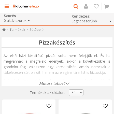
Szurés
Rendezés:
0
aktív szurok
Termékek
Sütőbe
Pizzakészítés
Az első házi készítésű pizzát soha nem felejtjük el. És ha
megvannak a megfelelő edények, akkor
a következőkre is
gondolni fog.
Válasszon egy kerek tálcát, amely nemcsak a
tökéletesen sült pizzát, hanem az elegáns
tálalást
is biztosítja.
Akár öntöttvas tálcát, akár elegáns francia kerámia tálcát
Mutass többet
választunk, egy tökéletesen sült héjat kapunk, amely még sokáig
melegen tartja magát, miután kivette a sütőből. Természetesen
Termékek az oldalon:
az ételek rusztikus tálalásával is lenyűgözhetsz, ha a tepsiről
átteszed a pizzát egy hagyományos, füllel ellátott fatálra.
Ne aggódjon, ha nem sikerül tökéletesen kerek pizzát formázni.