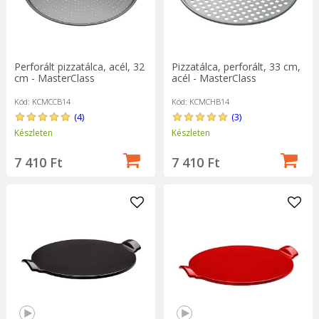
Perforált pizzatálca, acél, 32
Pizzatálca, perforált, 33 cm,
cm - MasterClass
acél - MasterClass
Kód: KCMCCB14
Kód: KCMCHB14
(4)
(3)
Készleten
Készleten
7 410 Ft
7 410 Ft