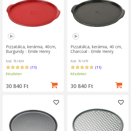
A legfinomabb pizzák a házi tésztából gyúrt és szabálytalan
formájúak, amelyek egy autentikus nápolyi pizzára
emlékeztetnek. Találja meg a tökéletes receptet egy bolyhos
vagy ropogós felsőhöz, ahogy tetszik, és akkor mindig különféle
sós, de édes feltéteket is fel kell fedeznie.
Pizzatálca, kerámia, 40cm,
Pizzatálca, kerámia, 40 cm,
Burgundy - Emile Henry
Charcoal - Emile Henry
Kód: 761434
Kód: 761479
(11)
(11)
Készleten
Készleten
30 840 Ft
30 840 Ft