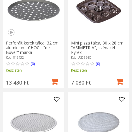
Perforált kerek tálca, 32 cm,
Mini pizza tálca, 30 x 28 cm,
alumínium, CHOC - "de
"ASIMETRIA", szénacél -
Buyer" márka
Pyrex
Kód: 813732
Kód: AS09BZ0
(0)
(0)
Készleten
Készleten
13 430 Ft
7 080 Ft