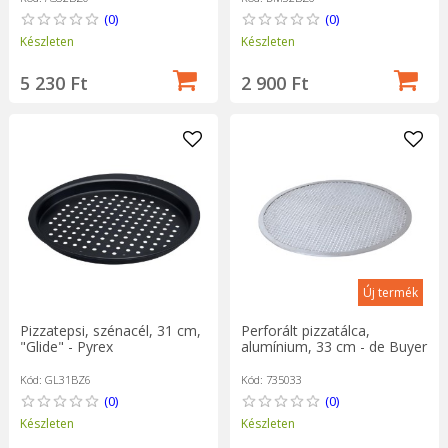
(0)
(0)
Készleten
Készleten
5 230 Ft
2 900 Ft
Új termék
Pizzatepsi, szénacél, 31 cm,
Perforált pizzatálca,
"Glide" - Pyrex
alumínium, 33 cm - de Buyer
Kód: GL31BZ6
Kód: 735033
(0)
(0)
Készleten
Készleten