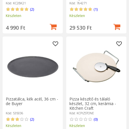
Kód: KC2BK21
Kód: 764271
(2)
(1)
Készleten
Készleten
4 990 Ft
29 530 Ft
Pizzatálca, kék acél, 36 cm -
Pizza készítő és tálaló
de Buyer
készlet, 32 cm, kerámia -
Kitchen Craft
Kód: 535036
Kód: KCPIZSTONE
(2)
(0)
Készleten
Készleten