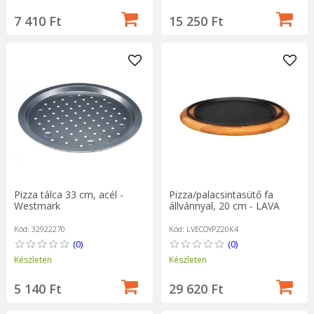
7 410 Ft
15 250 Ft
Pizza tálca 33 cm, acél -
Pizza/palacsintasütő fa
Westmark
állvánnyal, 20 cm - LAVA
Kód: 32922270
Kód: LVECOYPZ20K4
(0)
(0)
Készleten
Készleten
5 140 Ft
29 620 Ft