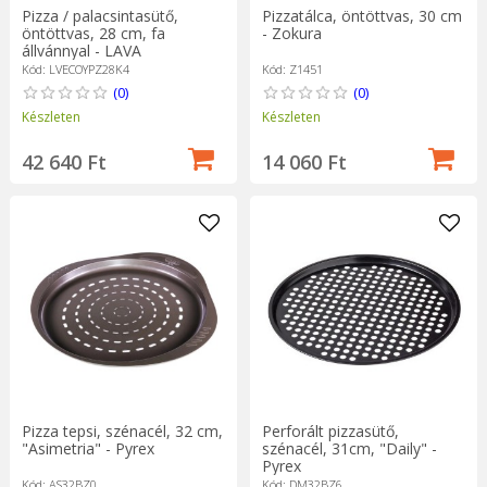
Pizza / palacsintasütő,
Pizzatálca, öntöttvas, 30 cm
öntöttvas, 28 cm, fa
- Zokura
állvánnyal - LAVA
Kód: LVECOYPZ28K4
Kód: Z1451
(0)
(0)
Készleten
Készleten
42 640 Ft
14 060 Ft
Pizza tepsi, szénacél, 32 cm,
Perforált pizzasütő,
"Asimetria" - Pyrex
szénacél, 31cm, "Daily" -
Pyrex
Kód: AS32BZ0
Kód: DM32BZ6