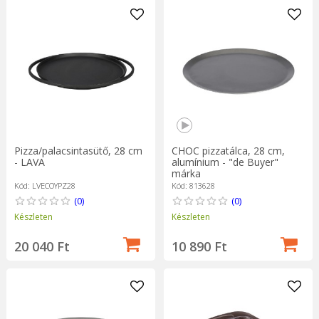
Pizza/palacsintasütő, 28 cm
CHOC pizzatálca, 28 cm,
- LAVA
alumínium - "de Buyer"
márka
Kód: LVECOYPZ28
Kód: 813628
(0)
(0)
Készleten
Készleten
20 040 Ft
10 890 Ft