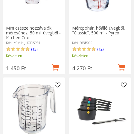
Mini csésze hozzávalók
Mérőpohár, hőálló üvegből,
méréséhez, 50 ml, üvegből -
"Classic", 500 ml - Pyrex
Kitchen Craft
Kód: KCMINIJUGDISP24
Kód: 263B000
(13)
(12)
Készleten
Készleten
1 450 Ft
4 270 Ft