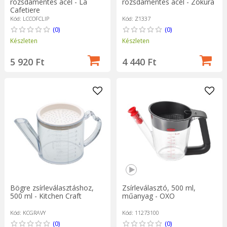
rozsdamentes acél - La
rozsdamentes acél - Zokura
Cafetiere
Kód: LCCOFCLIP
Kód: Z1337
(0)
(0)
Készleten
Készleten
5 920 Ft
4 440 Ft
Bögre zsírleválasztáshoz,
Zsírleválasztó, 500 ml,
500 ml - Kitchen Craft
műanyag - OXO
Kód: KCGRAVY
Kód: 11273100
(0)
(0)