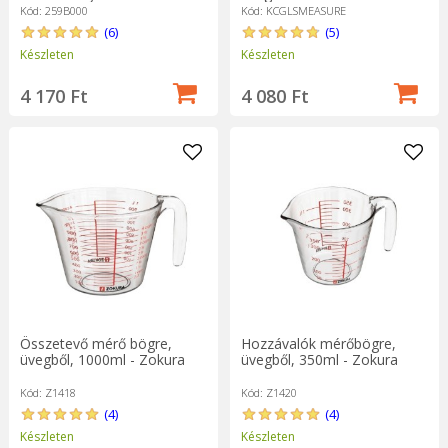
Craft gyártmánya
Kód: 259B000
Kód: KCGLSMEASURE
(6)
(5)
Készleten
Készleten
4 170 Ft
4 080 Ft
Összetevő mérő bögre,
Hozzávalók mérőbögre,
üvegből, 1000ml - Zokura
üvegből, 350ml - Zokura
Kód: Z1418
Kód: Z1420
(4)
(4)
Készleten
Készleten