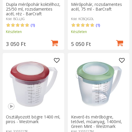
Dupla mérőpohár koktélhoz,
Mérőpohár, rozsdamentes
25/50 ml, rozsdamentes
acél, 75 ml - BarCraft
acél, réz - BarCraft
Kód: BCLLJIG
Kód: KCBCJIGDL
(1)
(1)
Készleten
Készleten
3 050 Ft
5 050 Ft
Osztályozott bögre 1400 ml,
Keverő és mérőbögre,
piros - Westmark
tetővel, műanyag, 1400ml,
Green Mint - Westmark
Kód: 3105227R
Kód: 3105227M