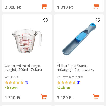
2 000 Ft
1 310 Ft
Összetevő mérő bögre,
Állítható mérőkanál,
üvegből, 500ml - Zokura
műanyag - Colourworks
Kód: Z1419
Kód: CWBRADSPDISP36
(4)
(3)
Készleten
Készleten
1 310 Ft
3 180 Ft