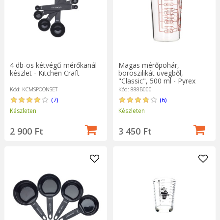
4 db-os kétvégű mérőkanál
Magas mérőpohár,
készlet - Kitchen Craft
boroszilikát üvegből,
"Classic", 500 ml - Pyrex
Kód: KCMSPOONSET
Kód: 888B000
(7)
(6)
Készleten
Készleten
2 900 Ft
3 450 Ft