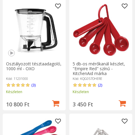
Osztályozott tésztaadagoló,
5 db-os mérőkanál készlet,
1000 ml - OXO
"Empire Red" színű -
KitchenAid márka
Kód: 11231000
Kód: KQG057OHERE
(3)
(2)
Készleten
Készleten
10 800 Ft
3 450 Ft