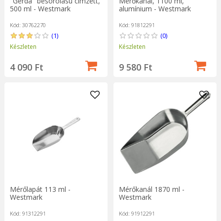
"Gerda" besorolású címzett,
Mérőkanál, 1100 ml,
500 ml - Westmark
alumínium - Westmark
Kód: 30762270
Kód: 91812291
(1)
(0)
Készleten
Készleten
4 090 Ft
9 580 Ft
Mérőlapát 113 ml -
Mérőkanál 1870 ml -
Westmark
Westmark
Kód: 91312291
Kód: 91912291