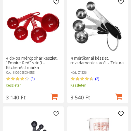
4 db-os mérőpohár készlet,
4 mérőkanál készlet,
"Empire Red" színű -
rozsdamentes acél - Zokura
KitchenAid márka
Kód: KQG058OHERE
Kód: Z1336
(3)
(2)
Készleten
Készleten
3 140 Ft
3 540 Ft