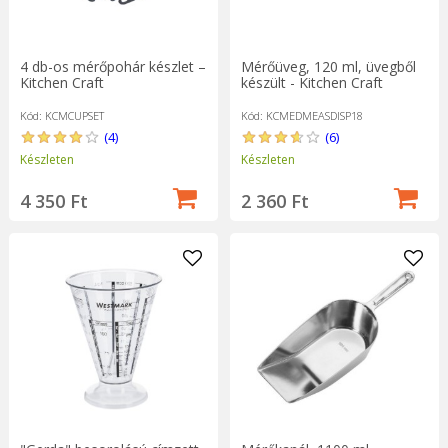
4 db-os mérőpohár készlet –
Mérőüveg, 120 ml, üvegből
Kitchen Craft
készült - Kitchen Craft
Kód: KCMCUPSET
Kód: KCMEDMEASDISP18
(4)
(6)
Készleten
Készleten
4 350 Ft
2 360 Ft