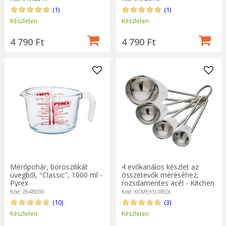
(1)
(1)
Készleten
Készleten
4 790 Ft
4 790 Ft
Mérőpohár, boroszilikát
4 evőkanálos készlet az
üvegből, "Classic", 1000 ml -
összetevők méréséhez,
Pyrex
rozsdamentes acél - Kitchen
Craft
Kód: 264B000
Kód: KCMEASUREDL
(10)
(3)
Készleten
Készleten