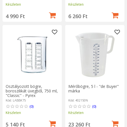
Készleten
Készleten
4 990 Ft
6 260 Ft
Mérőbögre, 5 l - "de Buyer"
Osztályozott bögre,
márka
boroszilikát üvegből, 750 ml,
"Classic" - Pyrex
Kód: 402150N
Kód: LABBK75
(0)
(0)
Készleten
Készleten
23 260 Ft
5 140 Ft