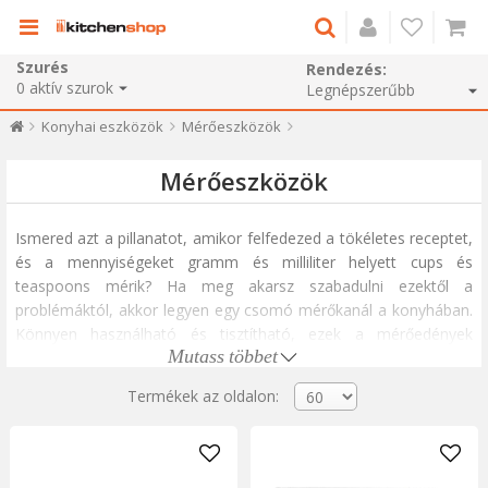
Szurés
Rendezés:
0
aktív szurok
Konyhai eszközök
Mérőeszközök
Mérőeszközök
Ismered azt a pillanatot, amikor felfedezed a tökéletes receptet,
és a mennyiségeket gramm és milliliter helyett
cups
és
teaspoons
mérik? Ha meg akarsz szabadulni ezektől a
problémáktól, akkor legyen egy csomó mérőkanál a konyhában.
Könnyen használható és tisztítható, ezek a mérőedények
Mutass többet
minimális helyet foglalnak el a konyhában. A műanyag
mérőkanalak gyakran vidám és változatos színekben kaphatók,
Termékek az oldalon:
még a ház legfiatalabb szakácsai számára is vonzóak.
Nagyobb mennyiségek pontos méréséhez minden méretű
konyhai mérőkanalak sokaságát biztosítjuk. A mérőkanállal