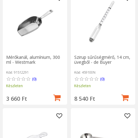
Mérőkanál, alumínium, 300
Szirup sűrűségmérő, 14 cm,
ml - Westmark
üvegből - de Buyer
Kód: 91512291
Kód: 459100N
(0)
(0)
Készleten
Készleten
3 660 Ft
8 540 Ft