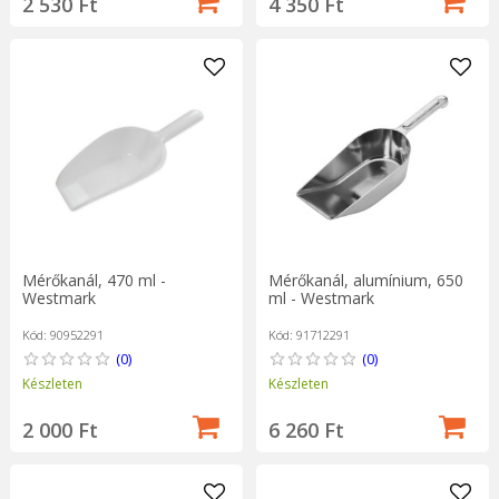
2 530 Ft
4 350 Ft
Mérőkanál, 470 ml -
Mérőkanál, alumínium, 650
Westmark
ml - Westmark
Kód: 90952291
Kód: 91712291
(0)
(0)
Készleten
Készleten
2 000 Ft
6 260 Ft