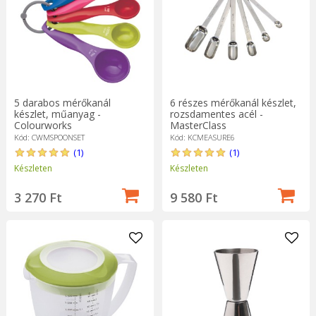
5 darabos mérőkanál
6 részes mérőkanál készlet,
készlet, műanyag -
rozsdamentes acél -
Colourworks
MasterClass
Kód: CWMSPOONSET
Kód: KCMEASURE6
(1)
(1)
Készleten
Készleten
3 270 Ft
9 580 Ft