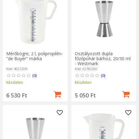
Mérőbögre, 2 l, polipropilén-
Osztályozott dupla
"de Buyer" márka
főzőpohár bárhoz, 20/30 ml
- Westmark
Kód: 402120N
Kód: 62782260
(0)
(0)
Készleten
Készleten
6 530 Ft
5 050 Ft