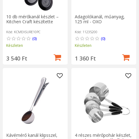
10 db mérőkanál készlet –
Adagolókanál, műanyag,
Kitchen Craft készítette
125 ml - OXO
Kód: KCMEASURE10PC
Kód: 11235200
(0)
(0)
Készleten
Készleten
3 540 Ft
1 360 Ft
Kávémérő kanál klipsszel,
4 részes mérőpohár készlet,