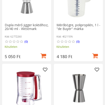
Mérőbögre, polipropilén, 1 l -
Dupla mérő jigger koktélhoz,
"de Buyer" márka
20/40 ml - Westmark
Kód: 402110N
Kód: 62772260
(0)
(0)
Készleten
Készleten
4 180 Ft
5 050 Ft