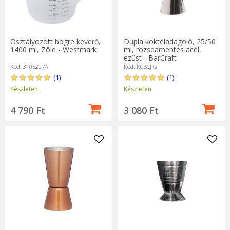
Osztályozott bögre keverő,
Dupla koktéladagoló, 25/50
1400 ml, Zöld - Westmark
ml, rozsdamentes acél,
ezüst - BarCraft
Kód: 3105227A
Kód: KCBCJIG
(1)
(1)
Készleten
Készleten
4 790 Ft
3 080 Ft