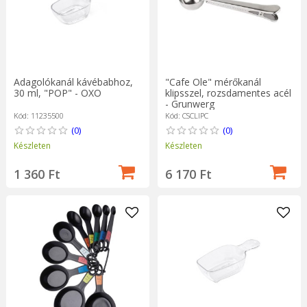
Adagolókanál kávébabhoz,
"Cafe Ole" mérőkanál
30 ml, "POP" - OXO
klipsszel, rozsdamentes acél
- Grunwerg
Kód: 11235500
Kód: CSCLIPC
(0)
(0)
Készleten
Készleten
1 360 Ft
6 170 Ft