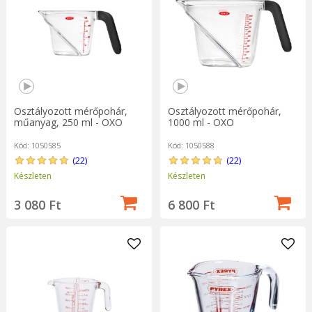
gyorsan kimérheti a kávébabot, gabonaféléket, lisztet, cukrot,
lencsét, babot és egyéb összetevőket. Ezek a mérőeszközök
azok számára is hasznosak, akik a hulladékmentes szokásokat
követik, és szívesebben vásárolnak élelmiszert ömlesztve,
újrafelhasználható csomagolásban és tárolóedényben.
Osztályozott mérőpohár,
Osztályozott mérőpohár,
műanyag, 250 ml - OXO
1000 ml - OXO
Kód: 1050585
Kód: 1050588
(22)
(22)
Készleten
Készleten
3 080 Ft
6 800 Ft