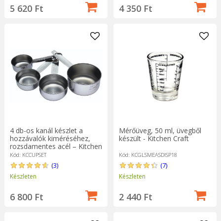
5 620 Ft
4 350 Ft
4 db-os kanál készlet a
Mérőüveg, 50 ml, üvegből
hozzávalók kiméréséhez,
készült - Kitchen Craft
rozsdamentes acél – Kitchen
Craft
Kód: KCCUPSET
Kód: KCGLSMEASDISP18
(3)
(7)
Készleten
Készleten
6 800 Ft
2 440 Ft