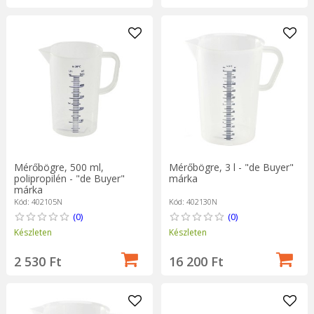
Mérőbögre, 500 ml,
Mérőbögre, 3 l - "de Buyer"
polipropilén - "de Buyer"
márka
márka
Kód: 402105N
Kód: 402130N
(0)
(0)
Készleten
Készleten
2 530 Ft
16 200 Ft