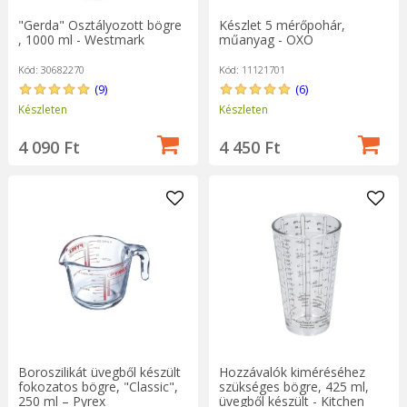
"Gerda" Osztályozott bögre
Készlet 5 mérőpohár,
, 1000 ml - Westmark
műanyag - OXO
Kód: 30682270
Kód: 11121701
(9)
(6)
Készleten
Készleten
4 090 Ft
4 450 Ft
Boroszilikát üvegből készült
Hozzávalók kiméréséhez
fokozatos bögre, "Classic",
szükséges bögre, 425 ml,
250 ml – Pyrex
üvegből készült - Kitchen