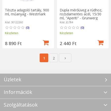
Tészta adagoló tartály, 900
Dupla mérőüveg a rúdhoz,
ml, műanyag - Westmark
rozsdamentes acél, 15/30
ml, "Aperiti" - Grunwerg
Kód: 30122260
Kód: JG784
(0)
(0)
Készleten
Készleten
8 890 Ft
2 440 Ft
1
2
Üzletek
Információk
Szolgáltatások