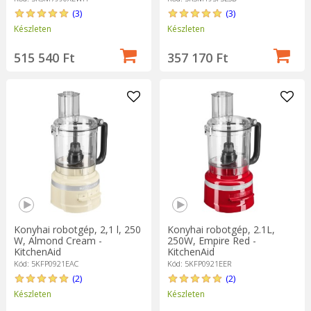
(3)
(3)
Készleten
Készleten
515 540 Ft
357 170 Ft
Konyhai robotgép, 2,1 l, 250
Konyhai robotgép, 2.1L,
W, Almond Cream -
250W, Empire Red -
KitchenAid
KitchenAid
Kód: 5KFP0921EAC
Kód: 5KFP0921EER
(2)
(2)
Készleten
Készleten