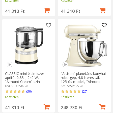
Készleten
Készleten
41 310 Ft
41 310 Ft
CLASSIC mini élelmiszer-
"Artisan" planetáris konyhai
aprító, 0,83 l, 240 W,
robotgép, 4,8 literes tál,
"Almond Cream" szín -
125-ös modell, "Almond
KitchenAid márka
Cream" - KitchenAid
Kód: 5KFC3516EAC
Kód: 5KSM125EAC
(30)
(27)
Készleten
Készleten
41 310 Ft
248 730 Ft