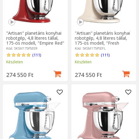
"Artisan" planetáris konyhai
"Artisan" planetáris konyhai
robotgép, 4,8 literes tállal,
robotgép, 4,8 literes tállal,
175-ös modell, "Empire Red"
175-ös modell, "Fresh
- KitchenAid
Linen" - KitchenAid
Kód: 5KSM175PSEER
Kód: 5KSM175PSEFL
(111)
(111)
Készleten
Készleten
274 550 Ft
274 550 Ft