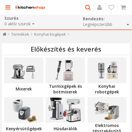
Szurés
Rendezés:
0
aktív szurok
Termékek
Konyhai kisgépek
Előkészítés és keverés
Turmixgépek és
Konyhai
Mixerek
botmixerek
robotgépek
Elektromos
Kenyérsütőgépek
Húsdarálók
tésztakészítő