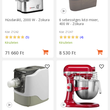
Húsdaráló, 2000 W - Zokura
6 sebességes kézi mixer,
400 W - Zokura
Kód: Z1242
Kód: Z1247
(5)
(4)
Készleten
Készleten
71 660 Ft
8 530 Ft