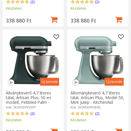
(2)
(2)
Készleten
Készleten
338 880 Ft
338 880 Ft
Új termék
Új termék
Állványkeverő 4,7 literes
Állománykeverő 4,7 literes
tálal, Artisan Plus, 50-es
tálal, Artisan Plus, Model 50,
modell, Pebbled Palm -
Mint Julep - KitchenAid
KitchenAid
Kód: 5KSM50PKVEPP
Kód: 5KSM50PKVEMJ
(2)
(2)
Készleten
Készleten