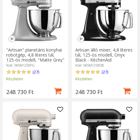
"Artisan" planetáris konyhai
Artisan álló mixer, 4,8 literes
robotgép, 4,8 literes tál,
tál, 125-ös modell, Onyx
125-ös modell, "Matte Grey"
Black - KitchenAid
- KitchenAid
Kód: 5KSM125EFG
Kód: 5KSM125EOB
(27)
(27)
Készleten
Készleten
248 730 Ft
248 730 Ft