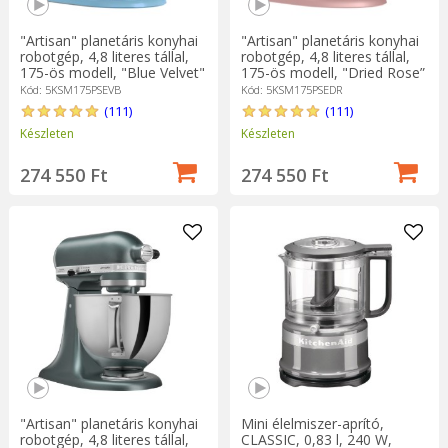
"Artisan" planetáris konyhai
"Artisan" planetáris konyhai
robotgép, 4,8 literes tállal,
robotgép, 4,8 literes tállal,
175-ös modell, "Blue Velvet"
175-ös modell, "Dried Rose”
- KitchenAid
- KitchenAid
Kód: 5KSM175PSEVB
Kód: 5KSM175PSEDR
(111)
(111)
Készleten
Készleten
274 550 Ft
274 550 Ft
"Artisan" planetáris konyhai
Mini élelmiszer-aprító,
robotgép, 4,8 literes tállal,
CLASSIC, 0,83 l, 240 W,