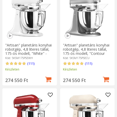
"Artisan" planetáris konyhai
"Artisan" planetáris konyhai
robotgép, 4,8 literes tállal,
robotgép, 4,8 literes tállal,
175-ös modell, "White" -
175-ös modell, "Contour
KitchenAid
Silver" - KitchenAid
Kód: 5KSM175PSEWH
Kód: 5KSM175PSECU
(111)
(111)
Készleten
Készleten
274 550 Ft
274 550 Ft