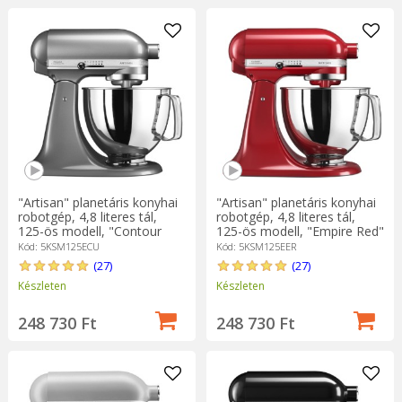
"Artisan" planetáris konyhai
"Artisan" planetáris konyhai
robotgép, 4,8 literes tál,
robotgép, 4,8 literes tál,
125-ös modell, "Contour
125-ös modell, "Empire Red"
Silver" - KitchenAid
- KitchenAid
Kód: 5KSM125ECU
Kód: 5KSM125EER
(27)
(27)
Készleten
Készleten
248 730 Ft
248 730 Ft