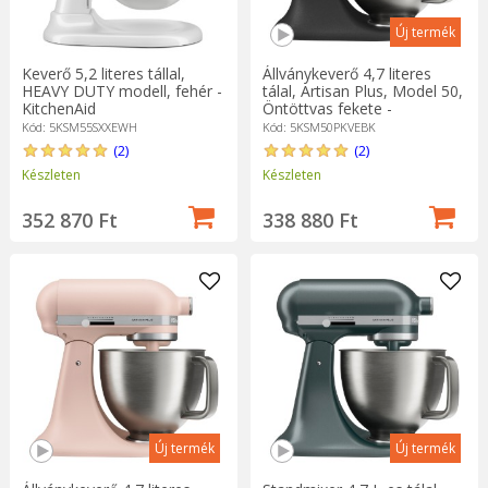
Új termék
Keverő 5,2 literes tállal,
Állványkeverő 4,7 literes
HEAVY DUTY modell, fehér -
tálal, Artisan Plus, Model 50,
KitchenAid
Öntöttvas fekete -
KitchenAid
Kód: 5KSM55SXXEWH
Kód: 5KSM50PKVEBK
(2)
(2)
Készleten
Készleten
352 870 Ft
338 880 Ft
Új termék
Új termék