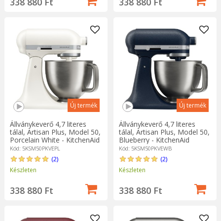
338 880 Ft
338 880 Ft
Új termék
Új termék
Állványkeverő 4,7 literes
Állványkeverő 4,7 literes
tálal, Artisan Plus, Model 50,
tálal, Artisan Plus, Model 50,
Porcelain White - KitchenAid
Blueberry - KitchenAid
Kód: 5KSM50PKVEPL
Kód: 5KSM50PKVEWB
(2)
(2)
Készleten
Készleten
338 880 Ft
338 880 Ft