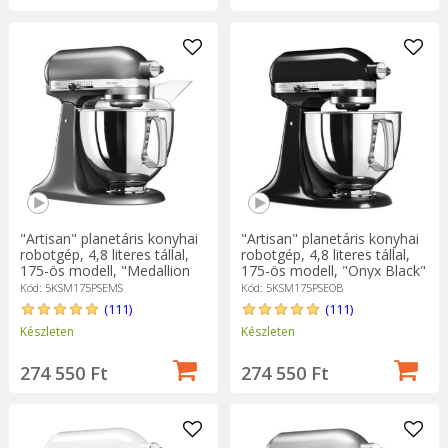
"Artisan" planetáris konyhai
"Artisan" planetáris konyhai
robotgép, 4,8 literes tállal,
robotgép, 4,8 literes tállal,
175-ös modell, "Medallion
175-ös modell, "Onyx Black"
Silver" - KitchenAid
- KitchenAid
Kód: 5KSM175PSEMS
Kód: 5KSM175PSEOB
(111)
(111)
Készleten
Készleten
274 550 Ft
274 550 Ft