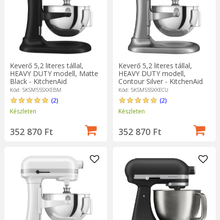
Keverő 5,2 literes tállal,
Keverő 5,2 literes tállal,
HEAVY DUTY modell, Matte
HEAVY DUTY modell,
Black - KitchenAid
Contour Silver - KitchenAid
Kód: 5KSM55SXXEBM
Kód: 5KSM55SXXECU
(2)
(2)
Készleten
Készleten
352 870 Ft
352 870 Ft