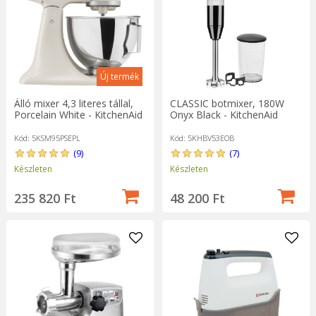
Új termék
Álló mixer 4,3 literes tállal,
CLASSIC botmixer, 180W
Porcelain White - KitchenAid
Onyx Black - KitchenAid
Kód: 5KSM95PSEPL
Kód: 5KHBV53EOB
(9)
(7)
Készleten
Készleten
235 820 Ft
48 200 Ft