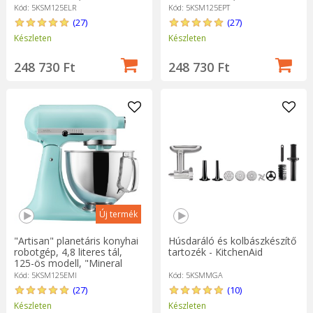
Cream" - KitchenAid
KitchenAid
Kód: 5KSM125ELR
Kód: 5KSM125EPT
(27)
(27)
Készleten
Készleten
248 730 Ft
248 730 Ft
Új termék
"Artisan" planetáris konyhai
Húsdaráló és kolbászkészítő
robotgép, 4,8 literes tál,
tartozék - KitchenAid
125-ös modell, "Mineral
Water" - KitchenAid
Kód: 5KSM125EMI
Kód: 5KSMMGA
(27)
(10)
Készleten
Készleten