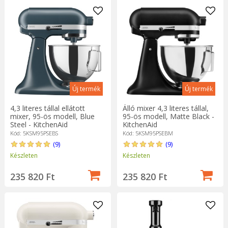
Új termék
Új termék
4,3 literes tállal ellátott
Álló mixer 4,3 literes tállal,
mixer, 95-ös modell, Blue
95-ös modell, Matte Black -
Steel - KitchenAid
KitchenAid
Kód: 5KSM95PSEBS
Kód: 5KSM95PSEBM
(9)
(9)
Készleten
Készleten
235 820 Ft
235 820 Ft