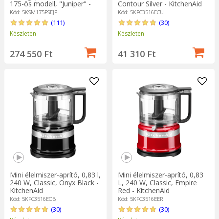
175-ös modell, "Juniper" -
Contour Silver - KitchenAid
KitchenAid
Kód: 5KSM175PSEJP
Kód: 5KFC3516ECU
(111)
(30)
Készleten
Készleten
274 550 Ft
41 310 Ft
Mini élelmiszer-aprító, 0,83 l,
Mini élelmiszer-aprító, 0,83
240 W, Classic, Onyx Black -
L, 240 W, Classic, Empire
KitchenAid
Red - KitchenAid
Kód: 5KFC3516EOB
Kód: 5KFC3516EER
(30)
(30)