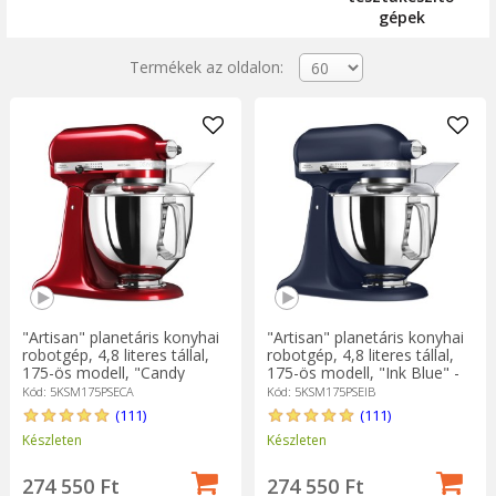
gépek
Termékek az oldalon:
"Artisan" planetáris konyhai
"Artisan" planetáris konyhai
robotgép, 4,8 literes tállal,
robotgép, 4,8 literes tállal,
175-ös modell, "Candy
175-ös modell, "Ink Blue" -
Apple" - KitchenAid
KitchenAid
Kód: 5KSM175PSECA
Kód: 5KSM175PSEIB
(111)
(111)
Készleten
Készleten
274 550 Ft
274 550 Ft