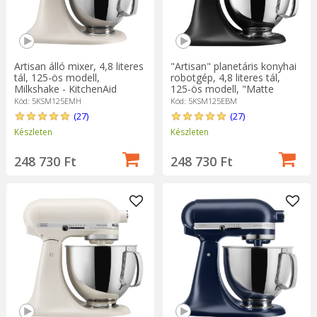
Artisan álló mixer, 4,8 literes
"Artisan" planetáris konyhai
tál, 125-ös modell,
robotgép, 4,8 literes tál,
Milkshake - KitchenAid
125-ös modell, "Matte
Black" - KitchenAid
Kód: 5KSM125EMH
Kód: 5KSM125EBM
(27)
(27)
Készleten
Készleten
248 730 Ft
248 730 Ft