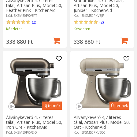
Állványkeverő 4,7 literes
Standmixer 4,7 L-es tálal,
tálal, Artisan Plus, Model 50,
Artisan Plus, Model 50,
Feather Pink - KitchenAid
Juniper - KitchenAid
Kód: 5KSM50PKVEFT
Kód: 5KSM50PKVEJP
(2)
(2)
Készleten
Készleten
338 880 Ft
338 880 Ft
Új termék
Új termék
Állványkeverő 4,7 literes
Állványkeverő 4,7 literes
tálal, Artisan Plus, Model 50,
tálal, Artisan Plus, Model 50,
Iron Ore - KitchenAid
Oat - KitchenAid
Kód: 5KSM50PKVEIO
Kód: 5KSM50PKVEOC