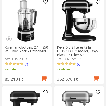
Konyhai robotgép, 2,1 l, 250
Keverő 5,2 literes tállal,
W, Onyx Black - KitchenAid
HEAVY DUTY modell, Onyx
Black - KitchenAid
Kód: 5KFP0921EOB
Kód: 5KSM55SXXEOB
(2)
(2)
Készleten
Készleten
85 210 Ft
352 870 Ft