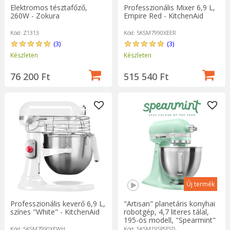
Elektromos tésztafőző,
Professzionális Mixer 6,9 L,
260W - Zokura
Empire Red - KitchenAid
Kód: Z1313
Kód: 5KSM7990XEER
(3)
(3)
Készleten
Készleten
76 200 Ft
515 540 Ft
Új termék
Professzionális keverő 6,9 L,
"Artisan" planetáris konyhai
színes "White" - KitchenAid
robotgép, 4,7 literes tálal,
195-ös modell, "Spearmint"
- KitchenAid
Kód: 5KSM7990XEWH
Kód: 5KSM195PSESD