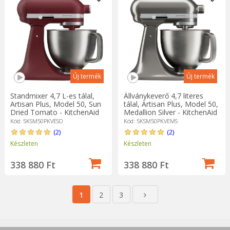
Új termék
Új termék
Standmixer 4,7 L-es tálal,
Állványkeverő 4,7 literes
Artisan Plus, Model 50, Sun
tálal, Artisan Plus, Model 50,
Dried Tomato - KitchenAid
Medallion Silver - KitchenAid
Kód: 5KSM50PKVESO
Kód: 5KSM50PKVEMS
(2)
(2)
Készleten
Készleten
338 880 Ft
338 880 Ft
1
2
3