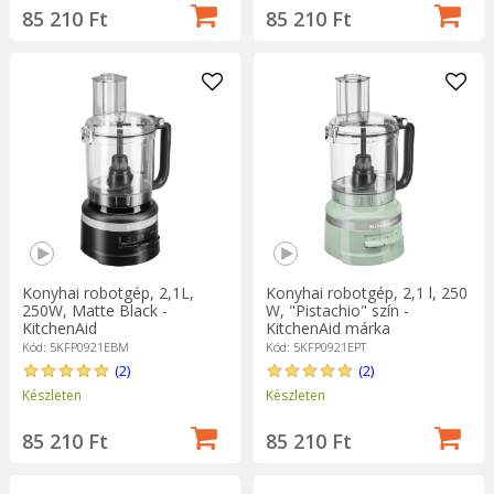
85 210 Ft
85 210 Ft
Konyhai robotgép, 2,1L,
Konyhai robotgép, 2,1 l, 250
250W, Matte Black -
W, "Pistachio" szín -
KitchenAid
KitchenAid márka
Kód: 5KFP0921EBM
Kód: 5KFP0921EPT
(2)
(2)
Készleten
Készleten
85 210 Ft
85 210 Ft