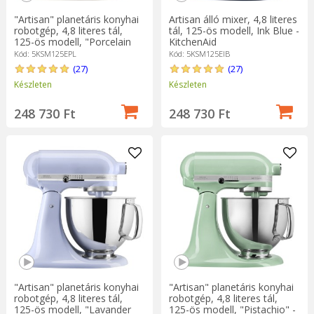
"Artisan" planetáris konyhai
Artisan álló mixer, 4,8 literes
robotgép, 4,8 literes tál,
tál, 125-ös modell, Ink Blue -
125-ös modell, "Porcelain
KitchenAid
White" - KitchenAid
Kód: 5KSM125EPL
Kód: 5KSM125EIB
(27)
(27)
Készleten
Készleten
248 730 Ft
248 730 Ft
"Artisan" planetáris konyhai
"Artisan" planetáris konyhai
robotgép, 4,8 literes tál,
robotgép, 4,8 literes tál,
125-ös modell, "Lavander
125-ös modell, "Pistachio" -