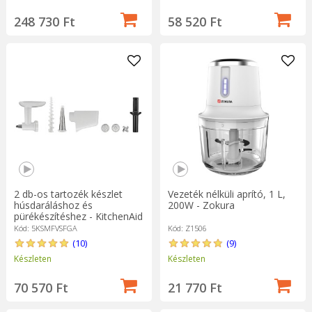
248 730 Ft
58 520 Ft
2 db-os tartozék készlet
Vezeték nélküli aprító, 1 L,
húsdaráláshoz és
200W - Zokura
pürékészítéshez - KitchenAid
márka
Kód: 5KSMFVSFGA
Kód: Z1506
(10)
(9)
Készleten
Készleten
70 570 Ft
21 770 Ft