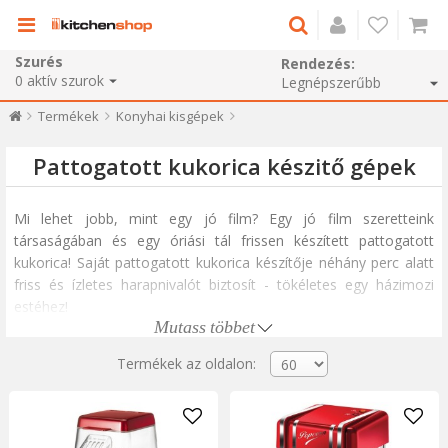
Szurés
Rendezés:
0
aktív szurok
Termékek
Konyhai kisgépek
Pattogatott kukorica készitő gépek
Mi lehet jobb, mint egy jó film? Egy jó film szeretteink
társaságában és egy óriási tál frissen készített pattogatott
kukorica! Saját pattogatott kukorica készítője néhány perc alatt
friss és ízletes harapnivalót biztosít - tökéletes egy házimozi
estéhez!
Mutass többet
Olajmentes pattogatott kukorica a
KitchenShop egyik gépével
Termékek az oldalon:
Miért használj mesterséges ízesítéssel teli előre csomagolt
pattogatott kukoricát, ha otthon is elkészítheted magad, 100%-
ban gondosan válogatott összetevőkből? A forrólevegős