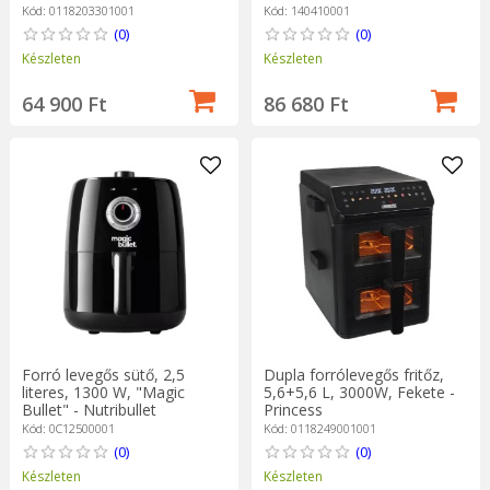
ClearCook - Instant Pot
Kód: 0118203301001
Kód: 140410001
(0)
(0)
Készleten
Készleten
64 900 Ft
86 680 Ft
Forró levegős sütő, 2,5
Dupla forrólevegős fritőz,
literes, 1300 W, "Magic
5,6+5,6 L, 3000W, Fekete -
Bullet" - Nutribullet
Princess
Kód: 0C12500001
Kód: 0118249001001
(0)
(0)
Készleten
Készleten