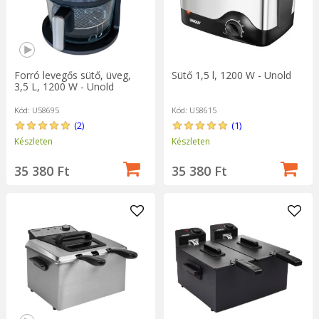
Forró levegős sütő, üveg,
Sütő 1,5 l, 1200 W - Unold
3,5 L, 1200 W - Unold
Kód: U58695
Kód: U58615
(2)
(1)
Készleten
Készleten
35 380 Ft
35 380 Ft