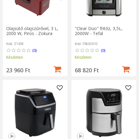
Olajsütő olajszűrővel, 3 L,
"Clear Duo" fritőz, 3,5L,
2000 W, Piros - Zokura
2000W - Tefal
Kód: Z1438
Kód: FR600D10
(0)
(0)
Készleten
Készleten
23 960 Ft
68 820 Ft