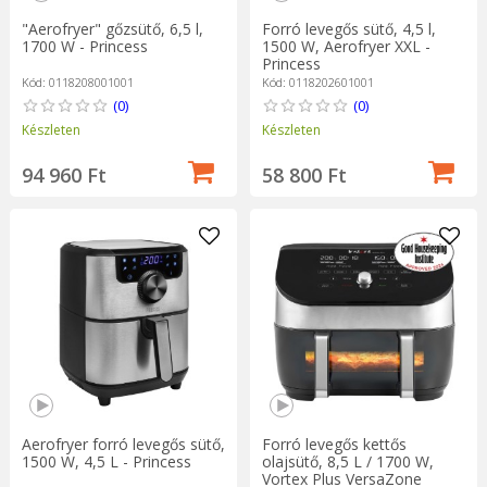
"Aerofryer" gőzsütő, 6,5 l,
Forró levegős sütő, 4,5 l,
1700 W - Princess
1500 W, Aerofryer XXL -
Princess
Kód: 0118208001001
Kód: 0118202601001
(0)
(0)
Készleten
Készleten
94 960 Ft
58 800 Ft
Aerofryer forró levegős sütő,
Forró levegős kettős
1500 W, 4,5 L - Princess
olajsütő, 8,5 L / 1700 W,
Vortex Plus VersaZone