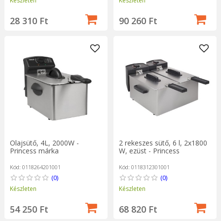
Készleten
Készleten
28 310 Ft
90 260 Ft
Olajsütő, 4L, 2000W -
2 rekeszes sütő, 6 l, 2x1800
Princess márka
W, ezüst - Princess
Kód: 0118264201001
Kód: 0118312301001
(0)
(0)
Készleten
Készleten
54 250 Ft
68 820 Ft