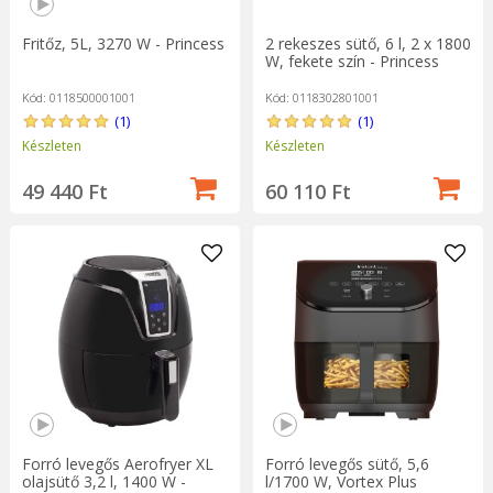
Fritőz, 5L, 3270 W - Princess
2 rekeszes sütő, 6 l, 2 x 1800
W, fekete szín - Princess
Kód: 0118500001001
Kód: 0118302801001
(1)
(1)
Készleten
Készleten
49 440 Ft
60 110 Ft
Forró levegős Aerofryer XL
Forró levegős sütő, 5,6
olajsütő 3,2 l, 1400 W -
l/1700 W, Vortex Plus