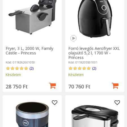
Fryer, 3 L, 2000 W, Family
Forró levegős Aerofryer XXL
Castle - Princess
olajsütő 5,2 l, 1700 W -
Princess
Kód: 0118262601050
Kód: 0118205501001
(2)
(2)
Készleten
Készleten
28 750 Ft
70 760 Ft