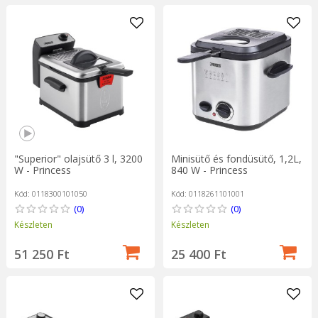
"Superior" olajsütő 3 l, 3200
Minisütő és fondüsütő, 1,2L,
W - Princess
840 W - Princess
Kód: 0118300101050
Kód: 0118261101001
(0)
(0)
Készleten
Készleten
51 250 Ft
25 400 Ft