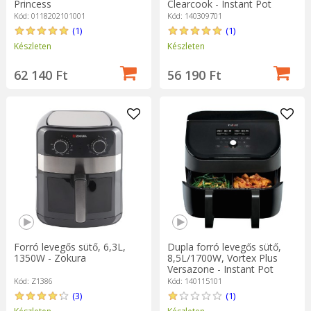
Princess
Clearcook - Instant Pot
Kód: 0118202101001
Kód: 140309701
(1)
(1)
Készleten
Készleten
62 140 Ft
56 190 Ft
Forró levegős sütő, 6,3L,
Dupla forró levegős sütő,
1350W - Zokura
8,5L/1700W, Vortex Plus
Versazone - Instant Pot
Kód: Z1386
Kód: 140115101
(3)
(1)