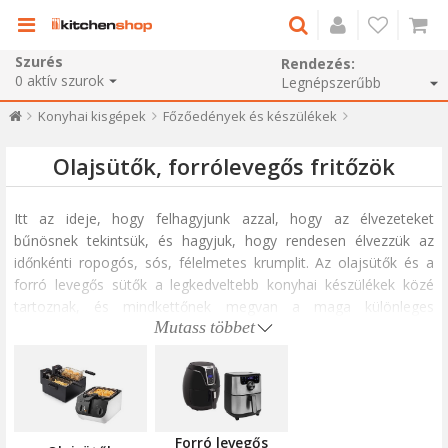
Szurés
Rendezés:
0
aktív szurok
Konyhai kisgépek
Főzőedények és készülékek
Olajsütők, forrólevegős fritőzök
Itt az ideje, hogy felhagyjunk azzal, hogy az élvezeteket
bűnösnek tekintsük, és hagyjuk, hogy rendesen élvezzük az
időnkénti ropogós, sós, félelmetes krumplit. Az olajsütők és a
forró levegős sütők a legkedveltebb konyhai készülékek közé
tartoznak, és mindkettőnek megvan a maga különleges
Mutass többet
erőssége.
Mindkét típusú professzionális olajsütő finom módot kínál a
ropogós és étvágygerjesztő ételek elkészítésére, de
mindegyiknek egyedi a sütése. Kipróbálhat új recepteket, vagy
inkább a klasszikus ételeket szeretné tökéletesíteni.
Forró levegős