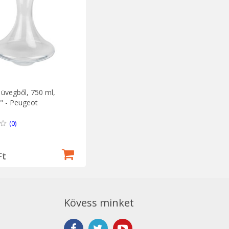
 üvegből, 750 ml,
n" - Peugeot
(0)
Ft
Kövess minket