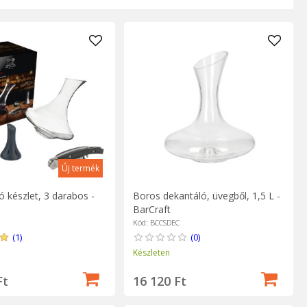
 fehérbor tálalásának. Rengeteg tervezési lehetőséget talál,
höz.
Új termék
 készlet, 3 darabos -
Boros dekantáló, üvegből, 1,5 L -
BarCraft
Kód: BCCSDEC
(1)
(0)
Készleten
Ft
16 120 Ft