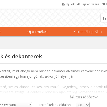
Új fiók
Bejelentkezés
k
Új termékek
KitchenShop Klub
k és dekanterek
ntált, mint ahogy nem minden dekanter alkalmas kedvenc borunkhoz.
észíteni egy borrajongónak, akkor jó helyen jár.
átszó, széles alappal és keskeny nyakú üvegedény, amely a borok 
űrésére szolgál. A derítés különösen ajánlott régi vörösbor esetén. 
Mutass többet
kemberek szerint serkenti a tanninban gazdag borok illatát, és segí
a házi készítésűek, tartalmazhatnak szennyeződéseket.
Termékek az oldalon: