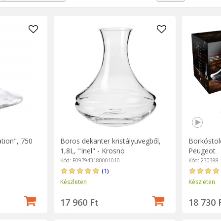
a kancsónak esztétikai szerepe is van, elegáns módja a vörös- és
 illeszkednek az ivópoharakhoz és egyéb borfelszolgálási kiegészítők
tion", 750
Boros dekanter kristályüvegből,
Borkóstoló
1,8L, "Inel" - Krosno
Peugeot
Kód: F097943180001010
Kód: 230388
(1)
Készleten
Készleten
17 960 Ft
18 730 