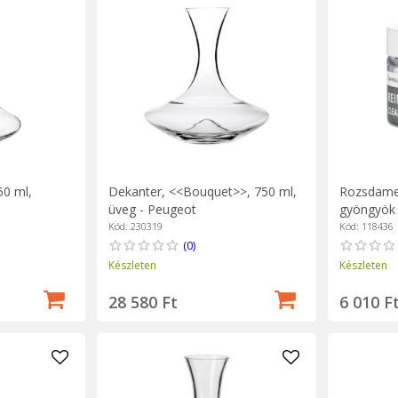
50 ml,
Dekanter, <<Bouquet>>, 750 ml,
Rozsdamen
üveg - Peugeot
gyöngyök 
Kód: 230319
Kód: 118436
(0)
Készleten
Készleten
28 580 Ft
6 010 F