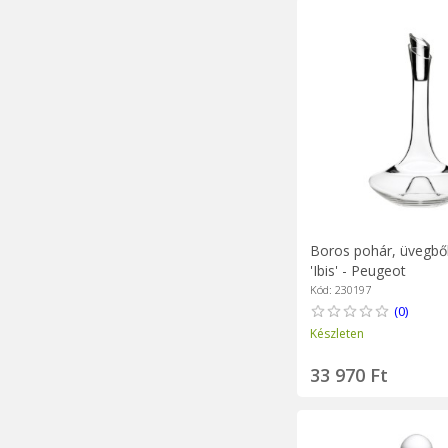
Boros pohár, üvegből
'Ibis' - Peugeot
Kód: 230197
(0)
Készleten
33 970 Ft