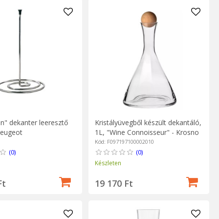
n" dekanter leeresztő
Kristályüvegből készült dekantáló,
Peugeot
1L, "Wine Connoisseur" - Krosno
Kód: F097197100002010
(0)
(0)
Készleten
Ft
19 170 Ft