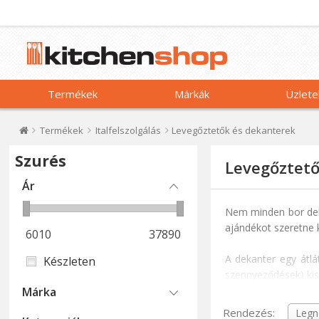
Termékek
Márkák
Üzlete
Termékek
Italfelszolgálás
Levegőztetők és dekanterek
Szurés
Levegőztető
Ár
Nem minden bor deka
ajándékot szeretne k
6010
37890
A dekanter egy átl
Készleten
szennyeződések) kisz
amely folyamat a sza
Márka
likőrök, különösen 
Rendezés: