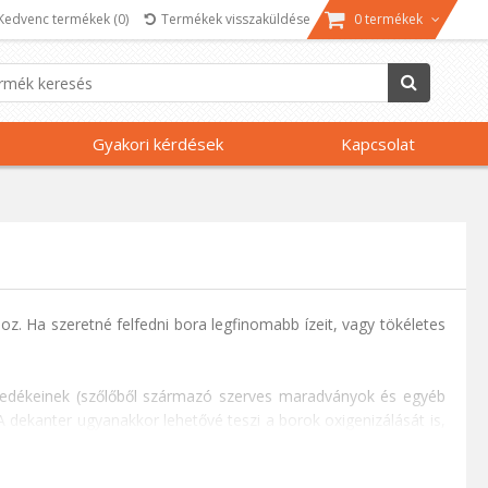
Kedvenc termékek
(0)
Termékek visszaküldése
0 termékek
Gyakori kérdések
Kapcsolat
 Ha szeretné felfedni bora legfinomabb ízeit, vagy tökéletes
üledékeinek (szőlőből származó szerves maradványok és egyéb
A dekanter ugyanakkor lehetővé teszi a borok oxigenizálását is,
t felfedni autentikus ízüket. Nem csak a borok dekantálhatók: a