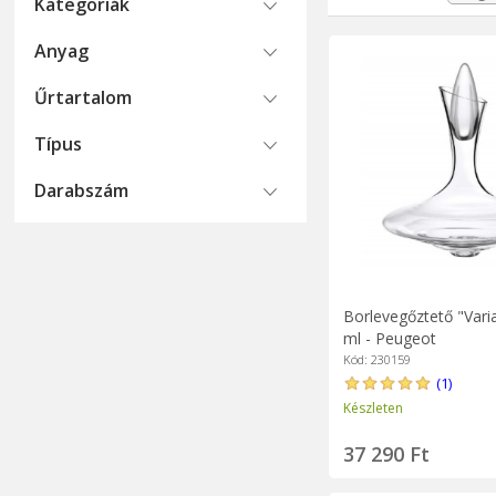
Kategoriák
A dekanternek vagy 
Anyag
amelyek tökéletesen
Űrtartalom
Típus
Darabszám
Borlevegőztető "Varia
ml - Peugeot
Kód: 230159
(1)
Készleten
37 290 Ft