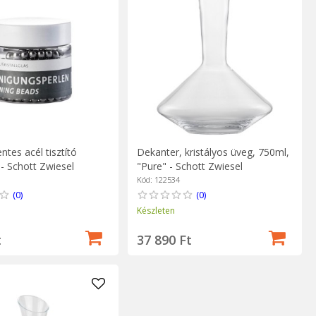
tes acél tisztító
Dekanter, kristályos üveg, 750ml,
- Schott Zwiesel
"Pure" - Schott Zwiesel
Kód: 122534
(0)
(0)
Készleten
t
37 890 Ft