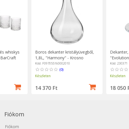
és whiskys
Boros dekanter kristályüvegből,
Dekanter,
 BarCraft
1,8L, "Harmony" - Krosno
"Evolutio
Kód: F097055160002010
Kód: 230371
(0)
Készleten
Készleten
14 370 Ft
18 050 
Fiókom
Fiókom