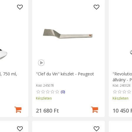
, 750 ml,
"Clef du Vin" készlet - Peugeot
"Revolutio
állvány - 
Kód: 245078
Kód: 240028
(0)
Készleten
Készleten
21 680 Ft
10 450 