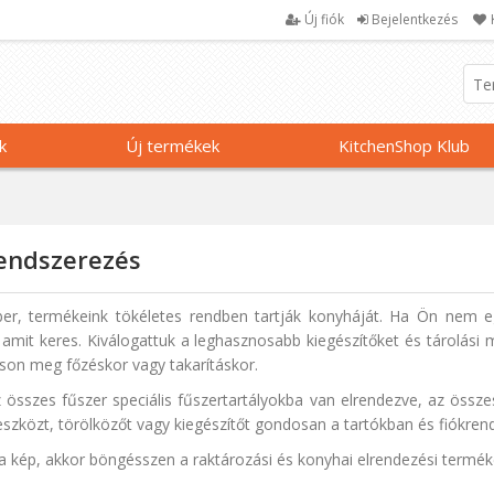
Új fiók
Bejelentkezés
k
Új termékek
KitchenShop Klub
rendszerezés
r, termékeink tökéletes rendben tartják konyháját. Ha Ön nem e
 amit keres. Kiválogattuk a leghasznosabb kiegészítőket és tárolás
ítson meg főzéskor vagy takarításkor.
 összes fűszer speciális fűszertartályokba van elrendezve, az összes
szközt, törölközőt vagy kiegészítőt gondosan a tartókban és fiókren
 a kép, akkor böngésszen a raktározási és konyhai elrendezési termék