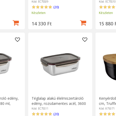
"Flora" - Cuitisan
"Flora" - 
Kód: EC7SS09
Kód: EC7SS10
(20)
Készleten
Készleten
14 330 Ft
15 880 
roló edény,
Téglalap alakú élelmiszertároló
Kenyérdob
80 ml,
edény, rozsdamentes acél, 3600
cm, Truffl
ml, "Flora" - Cuitisan
Kód: EC7SS11
Kód: 875071
(20)