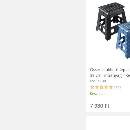
Összecsukható lépcs
39 cm, műanyag - Ke
Kód: 70518
(11)
Készleten
7 980 Ft