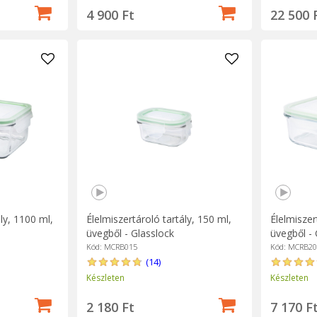
4 900 Ft
22 500 
ly, 1100 ml,
Élelmiszertároló tartály, 150 ml,
Élelmiszer
üvegből - Glasslock
üvegből - 
Kód: MCRB015
Kód: MCRB20
(14)
Készleten
Készleten
2 180 Ft
7 170 F