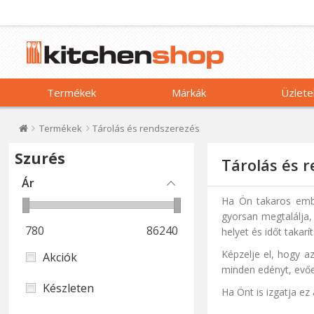
Termékek
Márkák
Üzlete
Termékek
Tárolás és rendszerezés
Szurés
Tárolás és 
Ár
Ha Ön takaros embe
gyorsan megtalálja,
780
86240
helyet és időt takar
Képzelje el, hogy az
Akciók
minden edényt, evőe
Készleten
Ha Önt is izgatja ez