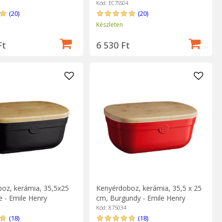
Cuitisan
"Flora" - Cuitisan
Kód: EC7SS04
(20)
(20)
Készleten
Ft
6 530 Ft
oz, kerámia, 35,5x25
Kenyérdoboz, kerámia, 35,5 x 25
e - Emile Henry
cm, Burgundy - Emile Henry
Kód: 875034
(18)
(18)