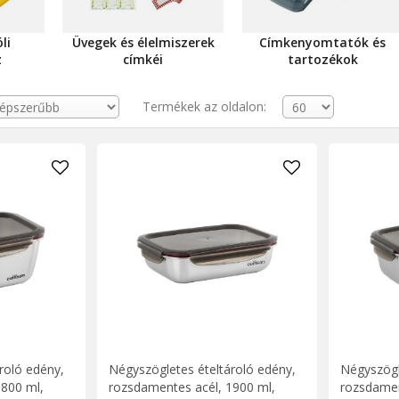
li
Üvegek és élelmiszerek
Címkenyomtatók és
z
címkéi
tartozékok
Termékek az oldalon:
roló edény,
Négyszögletes ételtároló edény,
Négyszögl
1800 ml,
rozsdamentes acél, 1900 ml,
rozsdamen