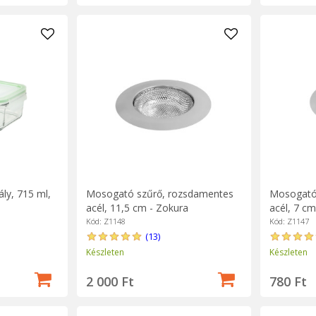
ály, 715 ml,
Mosogató szűrő, rozsdamentes
Mosogató
acél, 11,5 cm - Zokura
acél, 7 cm
Kód: Z1148
Kód: Z1147
(13)
Készleten
Készleten
2 000 Ft
780 Ft