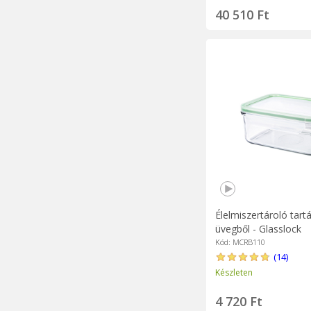
40 510 Ft
Élelmiszertároló tartá
üvegből - Glasslock
Kód: MCRB110
(14)
Készleten
4 720 Ft