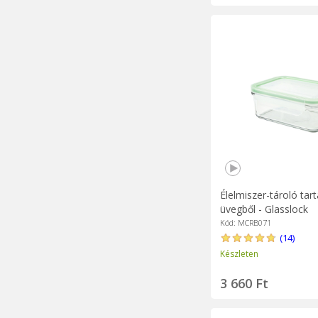
Élelmiszer-tároló tart
üvegből - Glasslock
Kód: MCRB071
(14)
Készleten
3 660 Ft