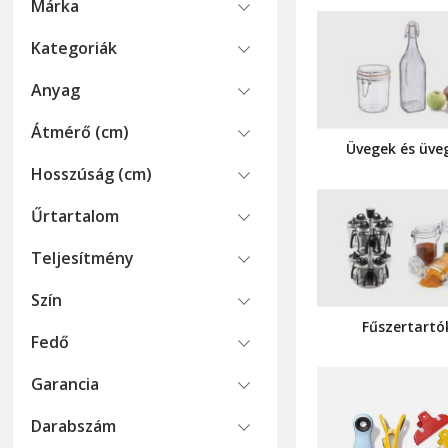
Márka
Kategoriák
Anyag
Átmérő (cm)
Üvegek és üve
Hosszúság (cm)
Űrtartalom
Teljesítmény
Szín
Fűszertartó
Fedő
Garancia
Darabszám