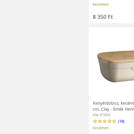
Készleten
8 350 Ft
Kenyérdoboz, kerámia
cm, Clay - Emile Henr
Kód: 875002
(18)
Készleten