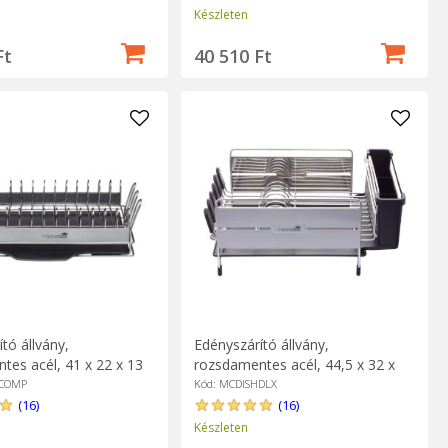
Készleten
Ft
40 510 Ft
tó állvány,
Edényszárító állvány,
tes acél, 41 x 22 x 13
rozsdamentes acél, 44,5 x 32 x
erClass
19,5 cm - MasterClass
HCOMP
Kód: MCDISHDLX
(16)
(16)
Készleten