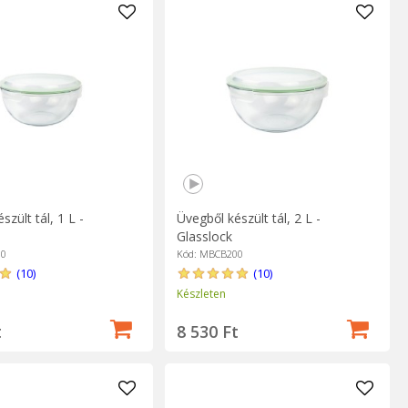
szült tál, 1 L -
Üvegből készült tál, 2 L -
Glasslock
00
Kód: MBCB200
(10)
(10)
Készleten
t
8 530 Ft