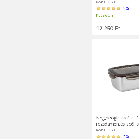
"Flora" - Cuitisan
Kód: EC7SS08
(20)
Készleten
12 250 Ft
Négyszögletes ételtá
rozsdamentes acél, 9
"Flora" - Cuitisan
Kód: EC7SS06
(20)