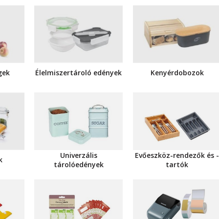
gek
Élelmiszertároló edények
Kenyérdobozok
Univerzális
Evőeszköz-rendezők és 
k
tárolóedények
tartók