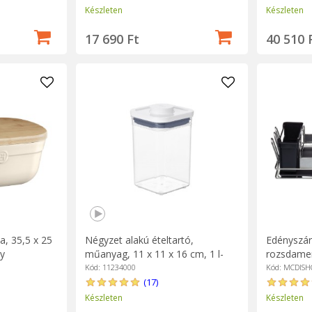
Készleten
Készleten
17 690 Ft
40 510 
, 35,5 x 25
Négyzet alakú ételtartó,
Edényszárí
y
műanyag, 11 x 11 x 16 cm, 1 l-
rozsdamen
OXO
cm - Mast
Kód: 11234000
Kód: MCDIS
(17)
Készleten
Készleten