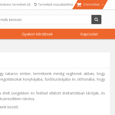
Kedvenc termékek
(0)
Termékek visszaküldése
0 termékek
Gyakori kérdések
Kapcsolat
gy takaros ember, termékeink mindig segítenek abban, hogy
i megoldásokat konyhájába, fürdőszobájába és otthonába, hogy
 ételt üvegekben és fedővel ellátott ételtartókban tárolják, és
dszerezőkben tárolva.
eink között.