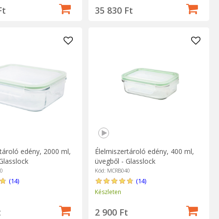
Ft
35 830 Ft
tároló edény, 2000 ml,
Élelmiszertároló edény, 400 ml,
Glasslock
üvegből - Glasslock
0
Kód: MCRB040
(14)
(14)
Készleten
t
2 900 Ft