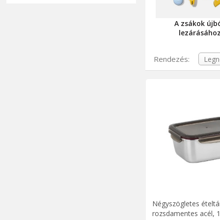
A zsákok újbó
lezárásáho
Rendezés:
Négyszögletes ételtá
rozsdamentes acél, 