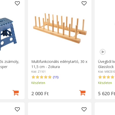
ős zsámoly,
Multifunkcionális edénytartó, 30 x
Üvegből ké
sper
11,5 cm - Zokura
Glasslock
Kód: Z1101
Kód: MBCB1
(11)
Készleten
Készleten
2 000 Ft
5 620 F