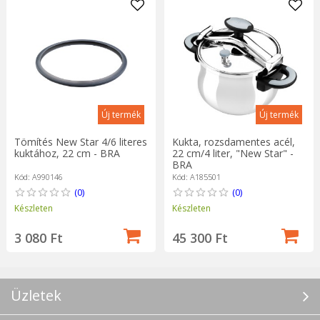
Új termék
Új termék
Tömítés New Star 4/6 literes
Kukta, rozsdamentes acél,
kuktához, 22 cm - BRA
22 cm/4 liter, "New Star" -
BRA
Kód: A990146
Kód: A185501
(0)
(0)
Készleten
Készleten
3 080 Ft
45 300 Ft
Üzletek