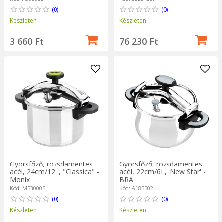
(0)
(0)
Készleten
Készleten
3 660 Ft
76 230 Ft
Gyorsfőző, rozsdamentes
Gyorsfőző, rozsdamentes
acél, 24cm/12L, "Classica" -
acél, 22cm/6L, 'New Star' -
Monix
BRA
Kód: M530005
Kód: A185502
(0)
(0)
Készleten
Készleten