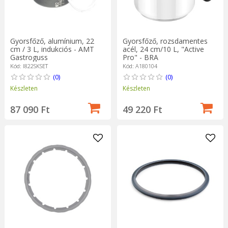
Gyorsfőző, alumínium, 22
Gyorsfőző, rozsdamentes
cm / 3 L, indukciós - AMT
acél, 24 cm/10 L, "Active
Gastroguss
Pro" - BRA
Kód: I822SKSET
Kód: A180104
(0)
(0)
Készleten
Készleten
87 090 Ft
49 220 Ft