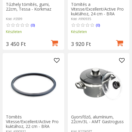
Tűzhely tömítés, gumi,
Tömítés a
22cm, Tessa - Korkmaz
Vitesse/Excellent/Active Pro
kuktához, 24 cm - BRA
Kód: A5599
Kód: A990935
(0)
(0)
Készleten
Készleten
3 450 Ft
3 920 Ft
Tömítés
Gyorsfőző, alumínium,
Vitesse/Excellent/Active Pro
22cm/3L - AMT Gastroguss
kuktához, 22 cm - BRA
Kód: A990932
Kód: 822SKSET