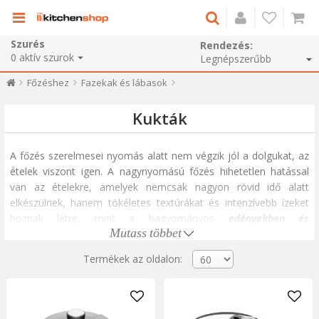
Szurés
Rendezés:
0
aktív szurok
Főzéshez
Fazekak és lábasok
Kukták
A főzés szerelmesei nyomás alatt nem végzik jól a dolgukat, az
ételek viszont igen. A nagynyomású főzés hihetetlen hatással
van az ételekre, amelyek nemcsak nagyon rövid idő alatt
elkészülnek, hanem tökéletes textúrákat és intenzívebb ízeket
hoznak létre, mint a hagyományos
edényekben és
Mutass többet
serpenyőkben.
Hogyan működik a gyorsfőző?
Termékek az oldalon:
A gyorsfőző speciális fedéllel van felszerelve, amely lezárja és
megakadályozza a gőz kiszabadulását főzés közben. A
gyorsfőzők nagy nyomással és gőzzel működnek, hogy