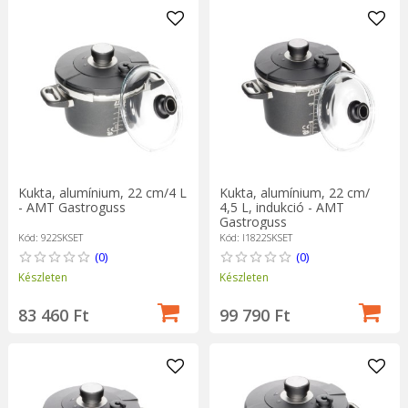
Kukta, alumínium, 22 cm/4 L
Kukta, alumínium, 22 cm/
- AMT Gastroguss
4,5 L, indukció - AMT
Gastroguss
Kód: 922SKSET
Kód: I1822SKSET
(0)
(0)
Készleten
Készleten
83 460 Ft
99 790 Ft