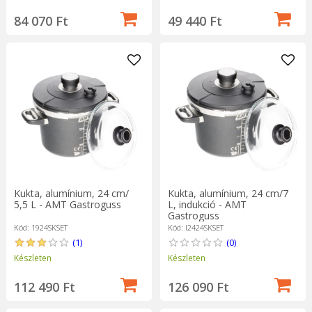
84 070 Ft
49 440 Ft
Kukta, alumínium, 24 cm/
Kukta, alumínium, 24 cm/7
5,5 L - AMT Gastroguss
L, indukció - AMT
Gastroguss
Kód: 1924SKSET
Kód: I2424SKSET
(1)
(0)
Készleten
Készleten
112 490 Ft
126 090 Ft