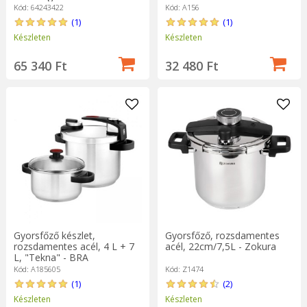
Kód: 64243422
Kód: A156
(1)
(1)
Készleten
Készleten
65 340 Ft
32 480 Ft
Gyorsfőző készlet,
Gyorsfőző, rozsdamentes
rozsdamentes acél, 4 L + 7
acél, 22cm/7,5L - Zokura
L, "Tekna" - BRA
Kód: A185605
Kód: Z1474
(1)
(2)
Készleten
Készleten