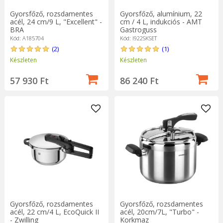
1,5-2 óra helyett 30 perc alatt nagyon puha steaket készíthet, a
Gyorsfőző, rozsdamentes
Gyorsfőző, alumínium, 22
burgonya 10 perc alatt megfő, és a legtöbb zöldségnek 5 perc
acél, 24 cm/9 L, "Excellent" -
cm / 4 L, indukciós - AMT
BRA
Gastroguss
vagy kevesebb is kell ahhoz, hogy elérje az ideális állagot. Ennél
Kód: A185704
Kód: I922SKSET
gyorsabb nem lesz!
(2)
(1)
Készleten
Készleten
57 930 Ft
86 240 Ft
Gyorsfőző, rozsdamentes
Gyorsfőző, rozsdamentes
acél, 22 cm/4 L, EcoQuick II
acél, 20cm/7L, "Turbo" -
- Zwilling
Korkmaz