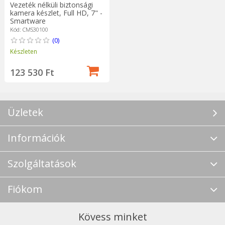
Vezeték nélküli biztonsági
kamera készlet, Full HD, 7" -
Smartware
Kód: CMS30100
(0)
Készleten
123 530 Ft
Üzletek
Információk
Szolgáltatások
Fiókom
Kövess minket