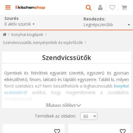
Szurés
Rendezés:
0
aktív szurok
Konyhai kisgépek
Szendvicssütők, kenyérpirítók és tojásfőzők
Szendvicssütők
Gyerekek és felnőttek egyaránt szeretik, egyszerű és gyorsan
elkészíthető, finom, laktató és tápláló egyszerre. Találd ki, milyen
forró szendvics ez? Nem beszélhetünk a leghasznosabb
konyhai
eszközökről
anélkül, hogy megemlítenénk a csodálatos
szendvicssütőt.
Mutass többet
A szendvicssütő nélkülözhetetlen a modern konyhában. Még azt
is merjük mondani, hogy aki nem szereti a "gépből" származó
Termékek az oldalon:
szendvicseket, annak valószínűleg nincs otthon megfelelő
szendvicskészítője. Íme, mire érdemes figyelni, ha megbízható