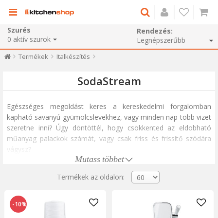
Szurés
Rendezés:
0
aktív szurok
Termékek
Italkészítés
SodaStream
Egészséges megoldást keres a kereskedelmi forgalomban
kapható savanyú gyümölcslevekhez, vagy minden nap több vizet
szeretne inni? Úgy döntöttél, hogy csökkented az eldobható
műanyag palackok számát, vagy csak friss és frissítő szódára
vágysz?
Mutass többet
A SodaStream a csapvizet szódává varázsolja egy
gombnyomással. Készítsen otthon friss szódát és szénsavas
Termékek az oldalon:
italokat,
olyan savanyúan, amennyire csak szeretné.
Keverje
össze a szódát házi gyümölcssziruppal, vagy válasszon a
-10%
szénsavas levekhez készült SodaStream szirupok kínálatából