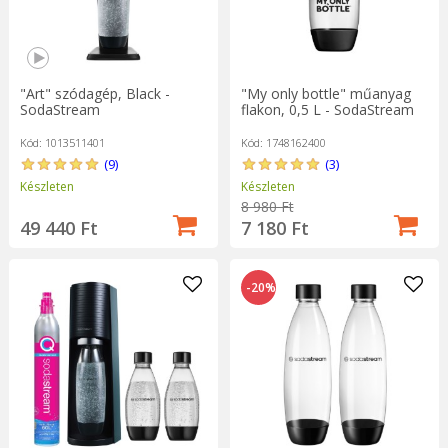
"Art" szódagép, Black -
"My only bottle" műanyag
SodaStream
flakon, 0,5 L - SodaStream
Kód: 1013511401
Kód: 1748162400
(9)
(3)
Készleten
Készleten
8 980 Ft
49 440 Ft
7 180 Ft
-20%