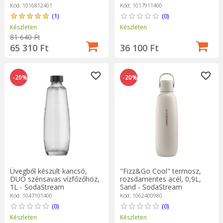
Kód: 1016812401
Kód: 1017911400
(1)
(0)
Készleten
Készleten
81 640 Ft
65 310 Ft
36 100 Ft
-20%
-20%
Üvegből készült kancsó,
"Fizz&Go Cool" termosz,
DUO szénsavas vízfőzőhöz,
rozsdamentes acél, 0,9L,
1L - SodaStream
Sand - SodaStream
Kód: 1047101400
Kód: 1062400980
(0)
(0)
Készleten
Készleten