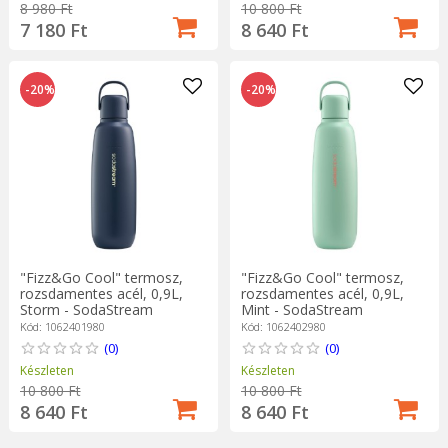
8 980 Ft
10 800 Ft
7 180 Ft
8 640 Ft
-20%
-20%
"Fizz&Go Cool" termosz,
"Fizz&Go Cool" termosz,
rozsdamentes acél, 0,9L,
rozsdamentes acél, 0,9L,
Storm - SodaStream
Mint - SodaStream
Kód: 1062401980
Kód: 1062402980
(0)
(0)
Készleten
Készleten
10 800 Ft
10 800 Ft
8 640 Ft
8 640 Ft