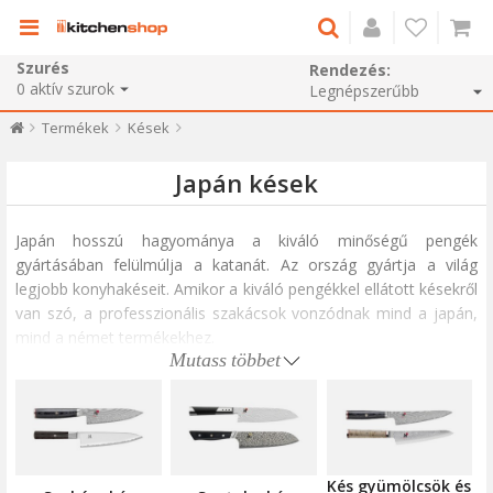
Szurés
Rendezés:
0
aktív szurok
Termékek
Kések
Japán kések
Japán hosszú hagyománya a kiváló minőségű pengék
gyártásában felülmúlja a katanát. Az ország gyártja a világ
legjobb konyhakéseit. Amikor a kiváló pengékkel ellátott késekről
van szó, a professzionális szakácsok vonzódnak mind a japán,
mind a német termékekhez.
Mutass többet
A hagyományos japán konyhakések összetéveszthetetlen
vonzerővel rendelkeznek, tökéletes egyensúlyt teremtve a finom
és pontos él, valamint az erős és ergonomikus fogantyú között.
Különösen a rendkívül éles pengéikről ismert, a japán késeket
óvatosan kell kezelni, így ideálisak az ultra-finom vágásokhoz.
Kés gyümölcsök és