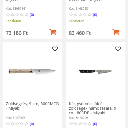
Kód: 33951141
Kód: 34680131
(0)
(0)
Készleten
Készleten
73 180 Ft
83 460 Ft
Zöldségkés, 9 cm, 5000MCD
Kés gyümölcsök és
- Miyabi
zöldségek hámozására, 9
cm, 800DP - Miyabi
Kód: 34372091
Kód: 54480091
(0)
(0)