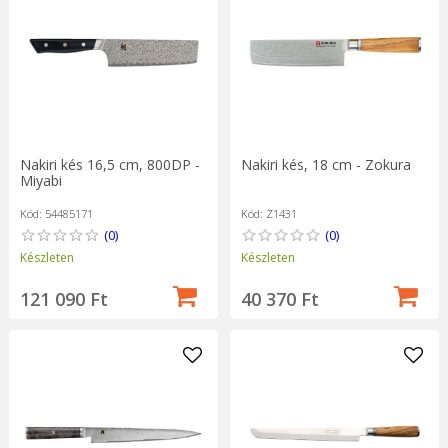
Nakiri kés 16,5 cm, 800DP -
Nakiri kés, 18 cm - Zokura
Miyabi
Kód: 54485171
Kód: Z1431
(0)
(0)
Készleten
Készleten
121 090 Ft
40 370 Ft