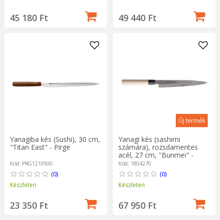
45 180 Ft
49 440 Ft
Új termék
Yanagiba kés (Sushi), 30 cm,
Yanagi kés (sashimi
"Titan East" - Pirge
számára), rozsdamentes
acél, 27 cm, "Bunmei" -
Grunwerg
Kód: PRG1210900
Kód: 1804270
(0)
(0)
Készleten
Készleten
23 350 Ft
67 950 Ft