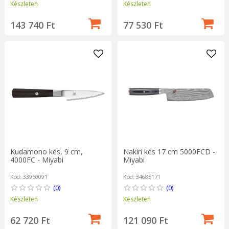
Készleten
Készleten
143 740 Ft
77 530 Ft
Kudamono kés, 9 cm,
Nakiri kés 17 cm 5000FCD -
4000FC - Miyabi
Miyabi
Kód: 33950091
Kód: 34685171
(0)
(0)
Készleten
Készleten
62 720 Ft
121 090 Ft