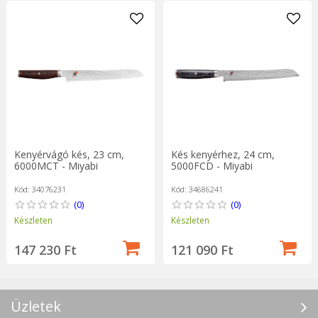
Kenyérvágó kés, 23 cm,
Kés kenyérhez, 24 cm,
6000MCT - Miyabi
5000FCD - Miyabi
Kód: 34076231
Kód: 34686241
(0)
(0)
Készleten
Készleten
147 230 Ft
121 090 Ft
Üzletek