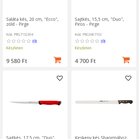
Saláta kés, 20 cm, "Ecco",
Sajtkés, 15,5 cm, "Duo",
zöld - Pirge
Piros - Pirge
Kód: PRG7132304
Kód: PRG3407102
(0)
(0)
Készleten
Készleten
9 580 Ft
4 700 Ft
Sajtkés, 17,5 cm, "Duo",
Keskeny kés Shaormához,