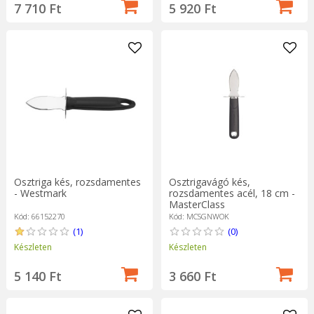
7 710 Ft
5 920 Ft
Osztriga kés, rozsdamentes
Osztrigavágó kés,
- Westmark
rozsdamentes acél, 18 cm -
MasterClass
Kód: 66152270
Kód: MCSGNWOK
(1)
(0)
Készleten
Készleten
5 140 Ft
3 660 Ft