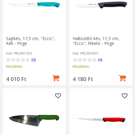
Sajtkés, 17,5 cm, "Ecco",
Haltisztító kés, 11,5 cm,
Kék - Pirge
"Ecco", fekete - Pirge
Kód: PRG3807203
Kód: PRG3834201
(0)
(0)
Készleten
Készleten
4 010 Ft
4 180 Ft