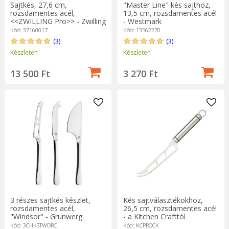
Sajtkés, 27,6 cm,
"Master Line" kés sajthoz,
rozsdamentes acél,
13,5 cm, rozsdamentes acél
<<ZWILLING Pro>> - Zwilling
- Westmark
Kód: 37160017
Kód: 13562270
(3)
(3)
Készleten
Készleten
13 500 Ft
3 270 Ft
3 részes sajtkés készlet,
Kés sajtválasztékokhoz,
rozsdamentes acél,
26,5 cm, rozsdamentes acél
"Windsor" - Grunwerg
- a Kitchen Crafttól
Kód: 3CHKSTWDRC
Kód: KCPROCK