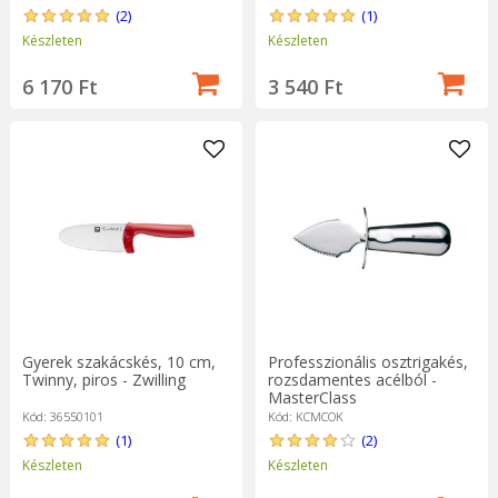
(2)
(1)
Készleten
Készleten
6 170 Ft
3 540 Ft
Gyerek szakácskés, 10 cm,
Professzionális osztrigakés,
Twinny, piros - Zwilling
rozsdamentes acélból -
MasterClass
Kód: 36550101
Kód: KCMCOK
(1)
(2)
Készleten
Készleten