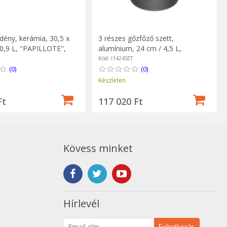
dény, kerámia, 30,5 x
3 részes gőzfőző szett,
 0,9 L, "PAPILLOTE",
alumínium, 24 cm / 4,5 L,
- Emile Henry
indukciós - AMT Gastroguss
Kód: I1424SET
(0)
(0)
Készleten
Ft
117 020 Ft
Kövess minket
Hírlevél
Feliratkozás