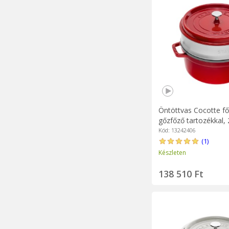
Öntöttvas Cocotte f
gőzfőző tartozékkal,
Cherry - Staub
Kód: 13242406
(1)
Készleten
138 510 Ft