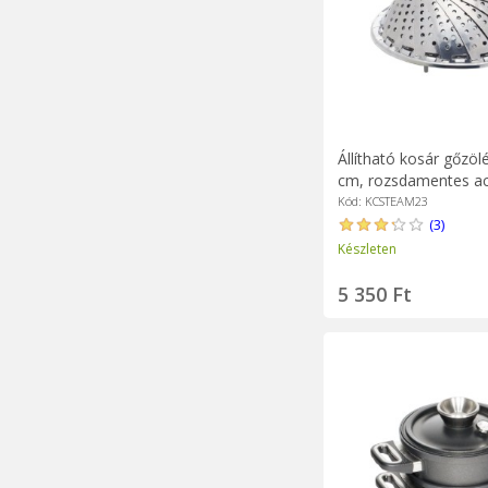
Állítható kosár gőzöl
cm, rozsdamentes acé
Craft
Kód: KCSTEAM23
(3)
Készleten
5 350 Ft