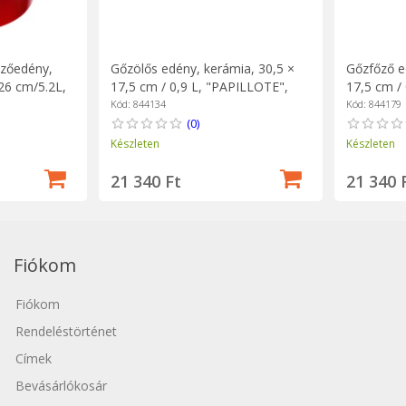
őzőedény,
Gőzölős edény, kerámia, 30,5 ×
Gőzfőző e
26 cm/5.2L,
17,5 cm / 0,9 L, "PAPILLOTE",
17,5 cm /
Burgundy - Emile Henry
Charcoal 
Kód: 844134
Kód: 844179
(0)
Készleten
Készleten
21 340 Ft
21 340 
Fiókom
Fiókom
Rendeléstörténet
Címek
Bevásárlókosár