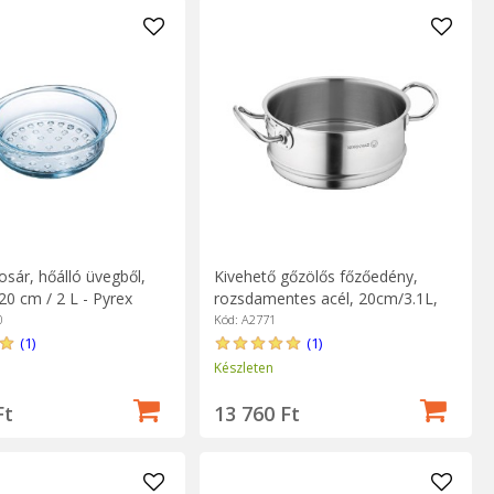
sár, hőálló üvegből,
Kivehető gőzölős főzőedény,
 20 cm / 2 L - Pyrex
rozsdamentes acél, 20cm/3.1L,
"Proline" - Korkmaz
0
Kód: A2771
(1)
(1)
Készleten
Ft
13 760 Ft