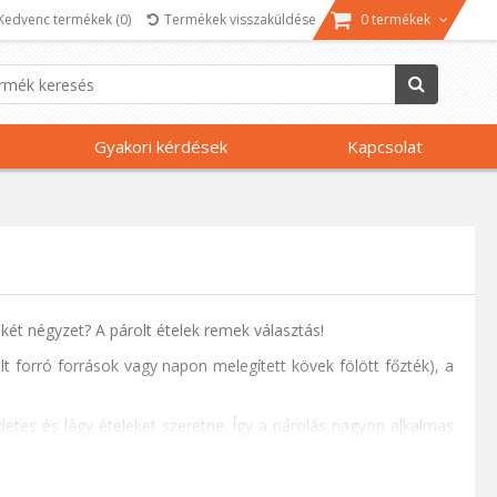
Kedvenc termékek
(0)
Termékek visszaküldése
0 termékek
Gyakori kérdések
Kapcsolat
dkét négyzet? A párolt ételek remek választás!
lt forró források vagy napon melegített kövek fölött főzték), a
letes és lágy ételeket szeretne. Így a párolás nagyon alkalmas
Ezenkívül a technika megőrzi az étel természetes színét és