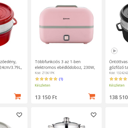
őzőedény,
Többfunkciós 3 az 1-ben
Öntöttvas
 24cm/3.79L,
elektromos ebédlődoboz, 230W,
gőzfőző t
Pink - Zokura
Black - St
Kód: Z1361PK
Kód: 132424
(1)
Készleten
Készleten
13 150 Ft
138 510