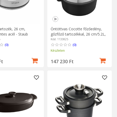
artozék, 26 cm,
Öntöttvas Cocotte főzőedény,
tes acél - Staub
gőzfőző tartozékkal, 26 cm/5.2L,
Black - Staub
5
Kód: 1133825
(0)
(0)
Készleten
Ft
147 230 Ft