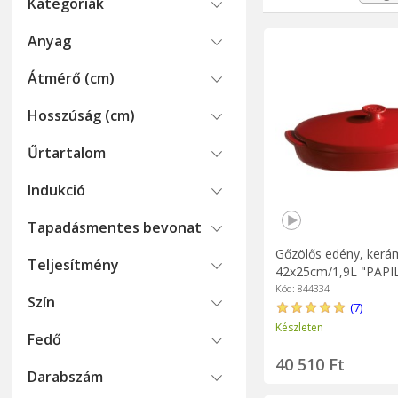
Kategoriák
Hogyan műk
Ez egyszerű! A hő h
Anyag
Beépített gőzölővel 
Átmérő (cm)
is rendelkezik gőz f
Hogyan vála
Hosszúság (cm)
A legjobb megoldás 
Űrtartalom
előnyben. Gyors és t
Az autentikusabb 
Indukció
megfelelőnek. Nagysz
Tapadásmentes bevonat
Nem győzi meg ez a 
be. Még a hagyomán
Gőzölős edény, kerám
Teljesítmény
technika, amely külö
42x25cm/1,9L "PAPI
Burgundy - Emile Hen
Kód: 844334
Szín
(7)
Készleten
Fedő
40 510 Ft
Darabszám