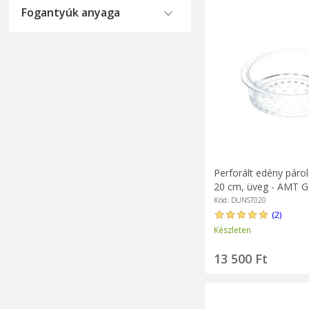
Fogantyúk anyaga
Perforált edény páro
20 cm, üveg - AMT G
Kód: DUNST020
(2)
Készleten
13 500 Ft