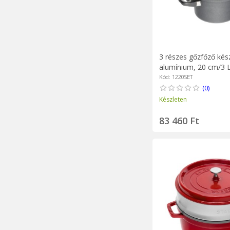
3 részes gőzfőző kész
alumínium, 20 cm/3 
Gastroguss
Kód: 1220SET
(0)
Készleten
83 460 Ft