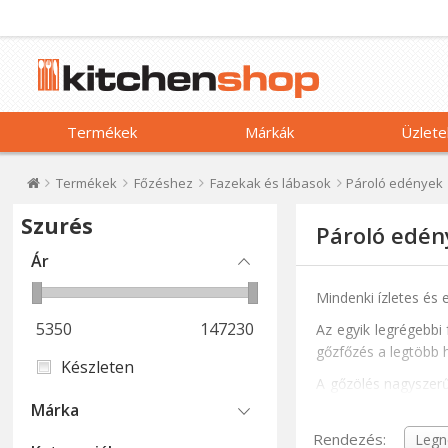
Termékek
Márkák
Üzlete
Termékek
Főzéshez
Fazekak és lábasok
Pároló edények
Szurés
Pároló edén
Ár
Mindenki ízletes és 
5350
147230
Az egyik legrégebbi 
gőzfőzés a legtöbb
Készleten
A gőzölés nagyszerű
csecsemőknek és ki
Márka
állagát, és jól megé
Rendezés: