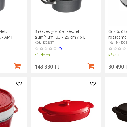
let,
3 részes gőzfőző készlet,
Gőzfőző t
L - AMT
alumínium, 33 x 26 cm / 6 L,
rozsdamen
indukciós - AMT Gastroguss
Kód: I3326SET
Kód: 144100
(0)
Készleten
Készleten
143 330 Ft
30 490 