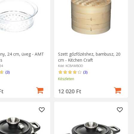
ny, 24 cm, üveg - AMT
Szett gőzfőzéshez, bambusz, 20
ss
cm - Kitchen Craft
24
Kód: KCBAMBOO
(3)
(3)
Készleten
Ft
12 020 Ft