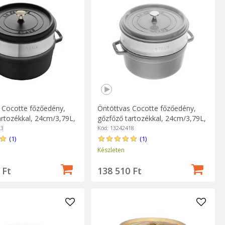
 Cocotte főzőedény,
Öntöttvas Cocotte főzőedény,
artozékkal, 24cm/3,79L,
gőzfőző tartozékkal, 24cm/3,79L,
aub
Graphite Grey - Staub
23
Kód: 13242418
(1)
(1)
Készleten
 Ft
138 510 Ft