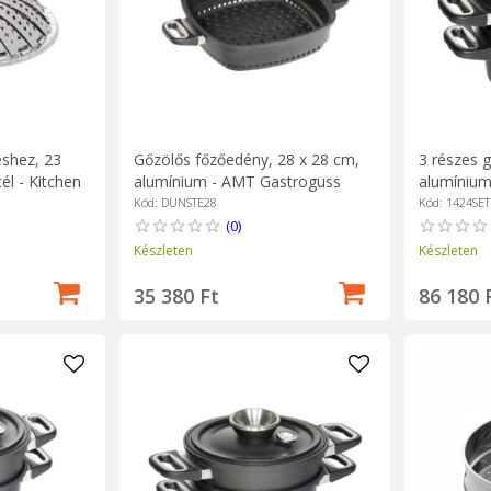
éshez, 23
3 részes g
Gőzölős főzőedény, 28 x 28 cm,
l - Kitchen
alumínium
alumínium - AMT Gastroguss
Gastrogu
Kód: 1424SET
Kód: DUNSTE28
(0)
Készleten
Készleten
86 180 
35 380 Ft