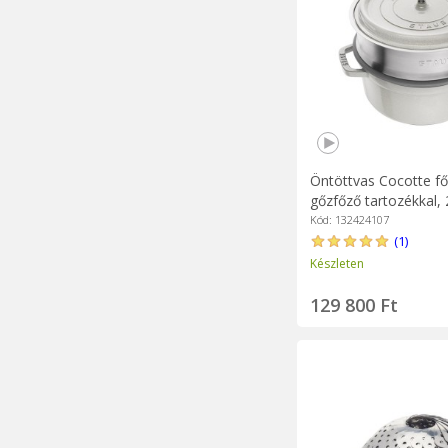
Öntöttvas Cocotte f
gőzfőző tartozékkal,
White Truffle - Staub
Kód: 132424107
(1)
Készleten
129 800 Ft