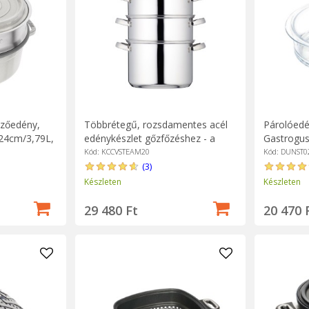
őzőedény,
Többrétegű, rozsdamentes acél
Párolóedé
 24cm/3,79L,
edénykészlet gőzfőzéshez - a
Gastrogu
Kitchen Crafttól
Kód: KCCVSTEAM20
Kód: DUNST0
(3)
Készleten
Készleten
29 480 Ft
20 470 