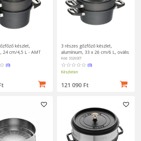
őzfőző készlet,
3 részes gőzfőző készlet,
, 24 cm/4,5 L - AMT
alumínium, 33 x 26 cm/6 L, ovális
ss
- AMT Gastroguss
Kód: 3326SET
(0)
(0)
Készleten
Ft
121 090 Ft