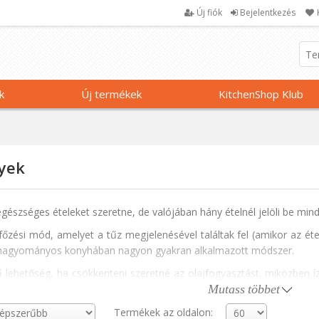
Új fiók
Bejelentkezés
k
Új termékek
KitchenShop Klub
yek
egészséges ételeket szeretne, de valójában hány ételnél jelöli be min
főzési mód, amelyet a tűz megjelenésével találtak fel (amikor az éte
 hagyományos konyhában nagyon gyakran alkalmazott módszer.
 lehetőség, ha csökkenteni szeretné az olajfogyasztást, miközben íz
sgyermekeknek szánt puha gyümölcsök és zöldségek elkészítésére. 
Mutass többet
rdemelt vizuális varázst ad tányérjának.
Termékek az oldalon: