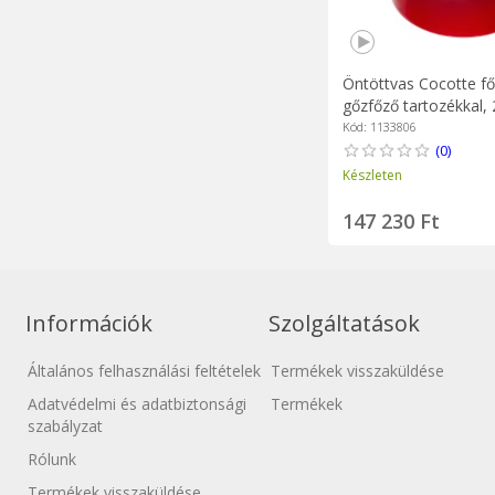
Öntöttvas Cocotte f
gőzfőző tartozékkal, 
Cherry - Staub
Kód: 1133806
(0)
Készleten
147 230 Ft
Információk
Szolgáltatások
Általános felhasználási feltételek
Termékek visszaküldése
Adatvédelmi és adatbiztonsági
Termékek
szabályzat
Rólunk
Termékek visszaküldése