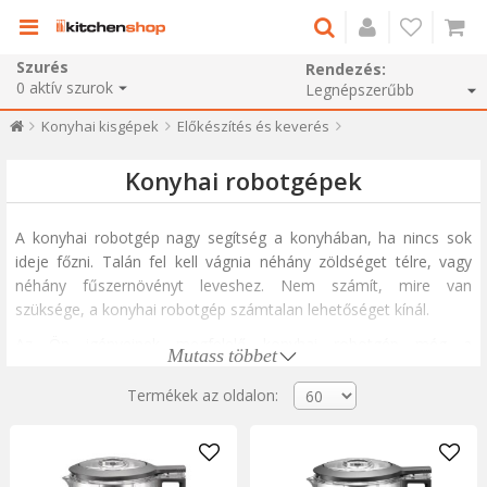
Szurés
Rendezés:
0
aktív szurok
Konyhai kisgépek
Előkészítés és keverés
Konyhai robotgépek
A konyhai robotgép nagy segítség a konyhában, ha nincs sok
ideje főzni. Talán fel kell vágnia néhány zöldséget télre, vagy
néhány fűszernövényt leveshez. Nem számít, mire van
szüksége, a konyhai robotgép számtalan lehetőséget kínál.
Az Ön igényeinek megfelelő konyhai robotgép még a
Mutass többet
hamburgerekhez való tészták vagy keverékek elkészítésében is
segíthet. Az olyan konyhai robotgép
, mint a KitchenAid vagy a
Termékek az oldalon:
Magimix, a klasszikus konyhában, de az ételkedvelők
konyhájában is hasznos, mert lerövidítik az időt és növelik az
elkészíthető, aprítható vagy keverhető ételek mennyiségét.