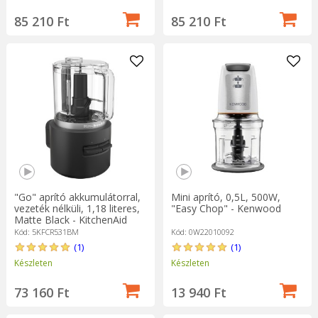
85 210 Ft
85 210 Ft
"Go" aprító akkumulátorral,
Mini aprító, 0,5L, 500W,
vezeték nélküli, 1,18 literes,
"Easy Chop" - Kenwood
Matte Black - KitchenAid
Kód: 5KFCR531BM
Kód: 0W22010092
(1)
(1)
Készleten
Készleten
73 160 Ft
13 940 Ft