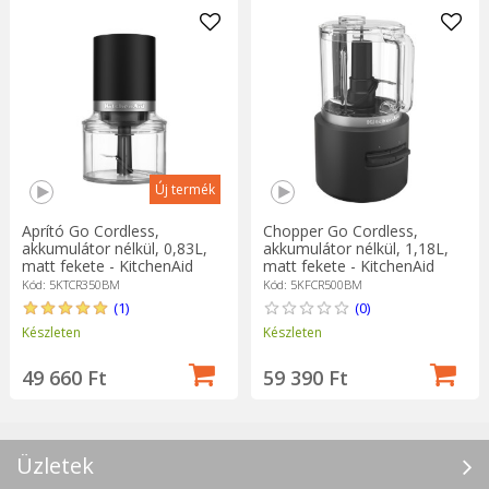
Új termék
Aprító Go Cordless,
Chopper Go Cordless,
akkumulátor nélkül, 0,83L,
akkumulátor nélkül, 1,18L,
matt fekete - KitchenAid
matt fekete - KitchenAid
Kód: 5KTCR350BM
Kód: 5KFCR500BM
(1)
(0)
Készleten
Készleten
49 660 Ft
59 390 Ft
Üzletek