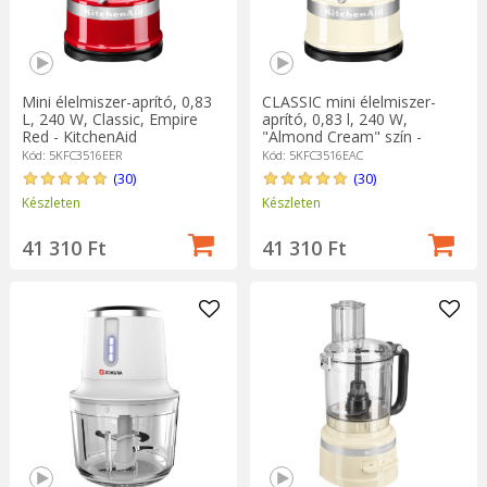
Mini élelmiszer-aprító, 0,83
CLASSIC mini élelmiszer-
L, 240 W, Classic, Empire
aprító, 0,83 l, 240 W,
Red - KitchenAid
"Almond Cream" szín -
KitchenAid márka
Kód: 5KFC3516EER
Kód: 5KFC3516EAC
(30)
(30)
Készleten
Készleten
41 310 Ft
41 310 Ft