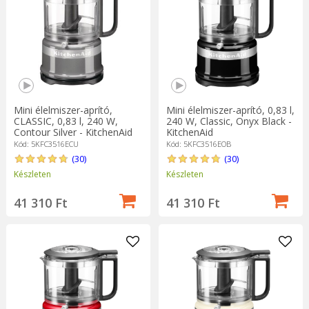
Mivel minden konyhai robotgéphez könnyen használható és
eltávolítható tartozékok tartoznak, a gyors újrahasználat
érdekében folyó hideg víz alatt tisztíthatók. A konyhai robotgép
könnyen használható és tárolható, nem foglal sok helyet, és
mivel széles modell- és színválasztékban kapható, bárki számára
elérhető.
Mini élelmiszer-aprító,
Mini élelmiszer-aprító, 0,83 l,
CLASSIC, 0,83 l, 240 W,
240 W, Classic, Onyx Black -
Contour Silver - KitchenAid
KitchenAid
Kód: 5KFC3516ECU
Kód: 5KFC3516EOB
(30)
(30)
Készleten
Készleten
41 310 Ft
41 310 Ft