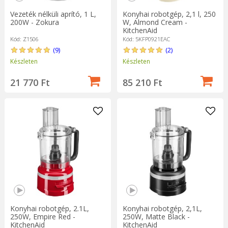
Vezeték nélküli aprító, 1 L,
Konyhai robotgép, 2,1 l, 250
200W - Zokura
W, Almond Cream -
KitchenAid
Kód: Z1506
Kód: 5KFP0921EAC
(9)
(2)
Készleten
Készleten
21 770 Ft
85 210 Ft
Konyhai robotgép, 2.1L,
Konyhai robotgép, 2,1L,
250W, Empire Red -
250W, Matte Black -
KitchenAid
KitchenAid