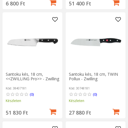
6 800 Ft
51 400 Ft
Santoku kés, 18 cm,
Santoku kés, 18 cm, TWIN
<<ZWILLING Pro>> - Zwilling
Pollux - Zwilling
Kód: 38407181
Kód: 30748181
(0)
(0)
Készleten
Készleten
51 830 Ft
27 880 Ft