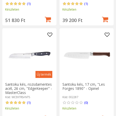
(1)
(1)
Készleten
Készleten
51 830 Ft
39 200 Ft
Új termék
Santoku kés, rozsdamentes
Santoku kés, 17 cm, "Les
acél, 26 cm, "EdgeKeeper" -
Forges 1890" - Opinel
MasterClass
Kód: MCEKTRSANT5
Kód: 002287
(1)
(0)
Készleten
Készleten