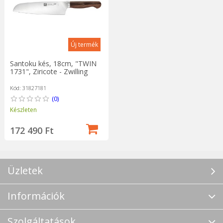
Új termék
Santoku kés, 18cm, "TWIN
1731", Ziricote - Zwilling
Kód: 31827181
(0)
Készleten
172 490 Ft
Üzletek
Információk
Szolgáltatások