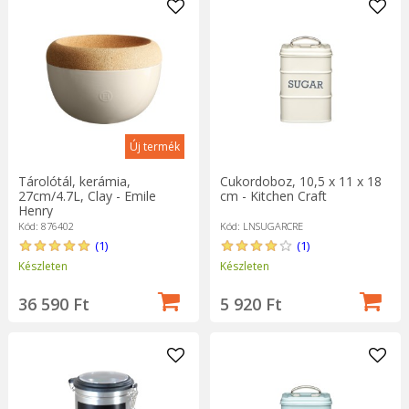
Új termék
Tárolótál, kerámia,
Cukordoboz, 10,5 x 11 x 18
27cm/4.7L, Clay - Emile
cm - Kitchen Craft
Henry
Kód: 876402
Kód: LNSUGARCRE
(1)
(1)
Készleten
Készleten
36 590 Ft
5 920 Ft