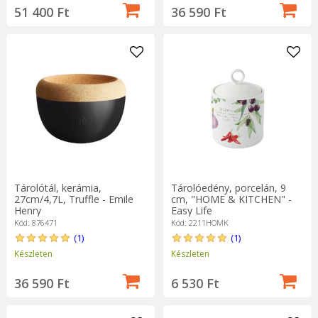
51 400 Ft
36 590 Ft
Tárolótál, kerámia,
Tárolóedény, porcelán, 9
27cm/4,7L, Truffle - Emile
cm, "HOME & KITCHEN" -
Henry
Easy Life
Kód: 876471
Kód: 2211HOMK
(1)
(1)
Készleten
Készleten
36 590 Ft
6 530 Ft