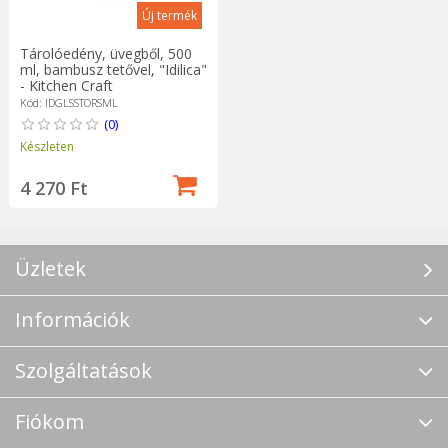
Új termék
Tárolóedény, üvegből, 500
ml, bambusz tetővel, "Idilica"
- Kitchen Craft
Kód: IDGLSSTORSML
(0)
Készleten
4 270 Ft
Üzletek
Információk
Szolgáltatások
Fiókom