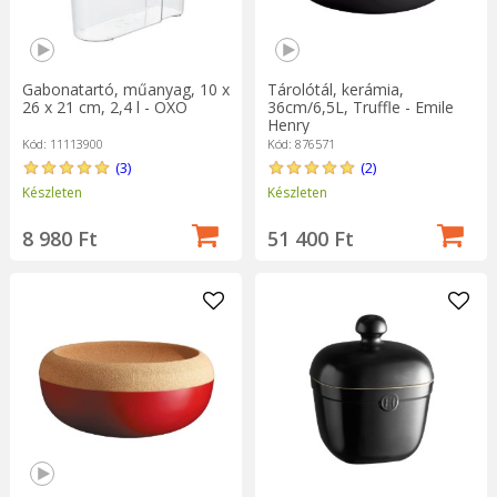
Gabonatartó, műanyag, 10 x
Tárolótál, kerámia,
26 x 21 cm, 2,4 l - OXO
36cm/6,5L, Truffle - Emile
Henry
Kód: 11113900
Kód: 876571
(3)
(2)
Készleten
Készleten
8 980 Ft
51 400 Ft