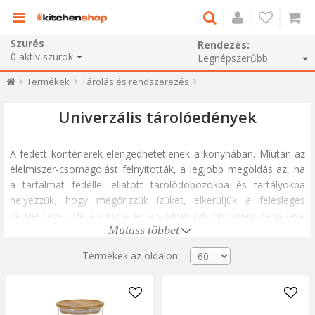
Szurés
Rendezés:
0
aktív szurok
Termékek
Tárolás és rendszerezés
Univerzális tárolóedények
A fedett konténerek elengedhetetlenek a konyhában. Miután az
élelmiszer-csomagolást felnyitották, a legjobb megoldás az, ha
a tartalmat fedéllel ellátott tárolódobozokba és tartályokba
helyezzük, hogy megőrizzük ízüket, elkerüljük a felesleges
nedvességet, de a konyha és a szekrények jobb megszervezése
Mutass többet
érdekében is.
Az alábbiakban különböző élelmiszerekhez, például
Termékek az oldalon:
kávétartályokhoz, fokhagymás tartályokhoz, teadobozokhoz,
gabonatartályokhoz, hűtőszekrény tálcáihoz és rekeszeihez és
sok más univerzális élelmiszer-tartályhoz alkalmas