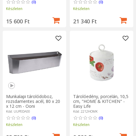
(0)
(0)
Készleten
Készleten
15 600 Ft
21 340 Ft
Munkalapi tárolódoboz,
Tárolóedény, porcelán, 10,5
rozsdamentes acél, 80 x 20
cm, "HOME & KITCHEN" -
x 12 cm - Ooni
Easy Life
Kód: UUP0DA00
Kód: 2212HOMK
(0)
(0)
Készleten
Készleten