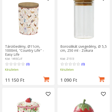
Tárolóedény, Ø11cm,
Borosilikát üvegedény, Ø 5,5
1000ml, "Country Life" -
cm, 250 ml - Zokura
Easy Life
Kód: 1493CLIF
Kód: Z1513
(0)
(0)
Készleten
Készleten
11 150 Ft
1 090 Ft