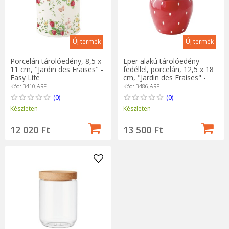
Új termék
Új termék
Porcelán tárolóedény, 8,5 x
Eper alakú tárolóedény
11 cm, "Jardin des Fraises" -
fedéllel, porcelán, 12,5 x 18
Easy Life
cm, "Jardin des Fraises" -
Easy Life
Kód: 3410JARF
Kód: 3486JARF
(0)
(0)
Készleten
Készleten
12 020 Ft
13 500 Ft