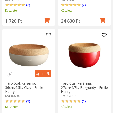
(2)
(2)
Készleten
Készleten
1 720 Ft
24 830 Ft
Új termék
Tárolótál, kerámia,
Tárolótál, kerámia,
36cm/6.5L, Clay - Emile
27cm/4,7L, Burgundy - Emile
Henry
Henry
Kód: 876502
Kód: 876434
(2)
(1)
Készleten
Készleten