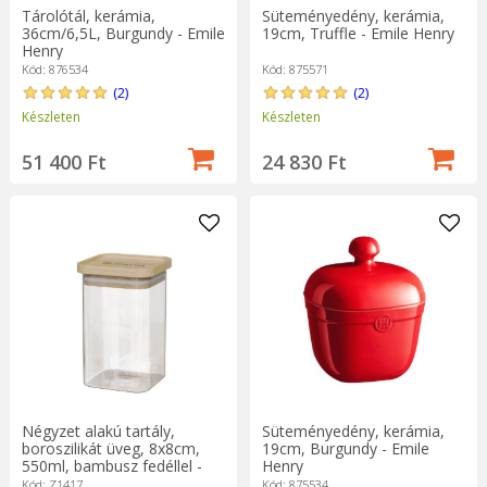
Tárolótál, kerámia,
Süteményedény, kerámia,
36cm/6,5L, Burgundy - Emile
19cm, Truffle - Emile Henry
Henry
Kód: 876534
Kód: 875571
(2)
(2)
Készleten
Készleten
51 400 Ft
24 830 Ft
Négyzet alakú tartály,
Süteményedény, kerámia,
boroszilikát üveg, 8x8cm,
19cm, Burgundy - Emile
550ml, bambusz fedéllel -
Henry
Zokura
Kód: Z1417
Kód: 875534