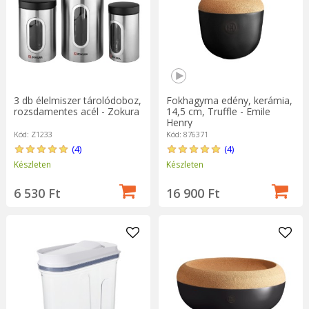
3 db élelmiszer tárolódoboz,
Fokhagyma edény, kerámia,
rozsdamentes acél - Zokura
14,5 cm, Truffle - Emile
Henry
Kód: Z1233
Kód: 876371
(4)
(4)
Készleten
Készleten
6 530 Ft
16 900 Ft