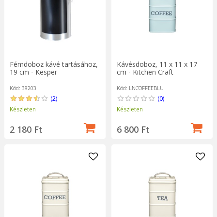
Fémdoboz kávé tartásához,
Kávésdoboz, 11 x 11 x 17
19 cm - Kesper
cm - Kitchen Craft
Kód: 38203
Kód: LNCOFFEEBLU
(2)
(0)
Készleten
Készleten
2 180 Ft
6 800 Ft