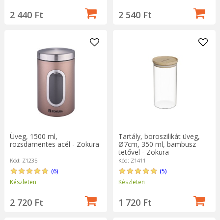
2 440 Ft
2 540 Ft
Üveg, 1500 ml,
Tartály, boroszilikát üveg,
rozsdamentes acél - Zokura
Ø7cm, 350 ml, bambusz
tetővel - Zokura
Kód: Z1235
Kód: Z1411
(6)
(5)
Készleten
Készleten
2 720 Ft
1 720 Ft