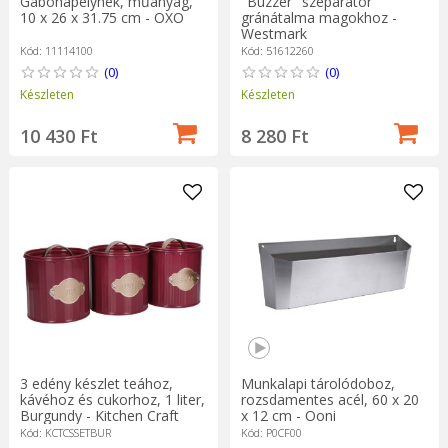
Gabonapelyhek, műanyag,
"Buzzer" szeparátor
10 x 26 x 31.75 cm - OXO
gránátalma magokhoz -
Westmark
Kód: 11114100
Kód: 51612260
(0)
(0)
Készleten
Készleten
10 430 Ft
8 280 Ft
3 edény készlet teához,
Munkalapi tárolódoboz,
kávéhoz és cukorhoz, 1 liter,
rozsdamentes acél, 60 x 20
Burgundy - Kitchen Craft
x 12 cm - Ooni
Kód: KCTCSSETBUR
Kód: P0CF00