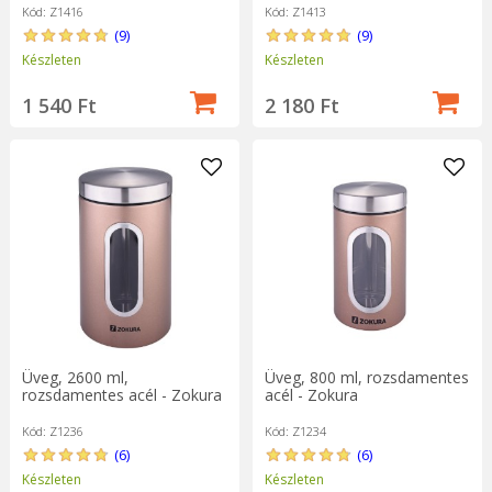
Kód: Z1416
Kód: Z1413
(9)
(9)
Készleten
Készleten
1 540 Ft
2 180 Ft
Üveg, 2600 ml,
Üveg, 800 ml, rozsdamentes
rozsdamentes acél - Zokura
acél - Zokura
Kód: Z1236
Kód: Z1234
(6)
(6)
Készleten
Készleten