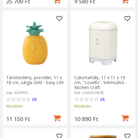
25 700 Ft
9 580 Ft
Tárolóedény, porcelán, 11 x
Cukortartály, 11 x 11 x 19
18 cm, sárga-zöld - Easy Life
cm, "Lovello", krémszínű -
Kitchen Craft
Kód: 3026PIYG
Kód: LOVSUGARCRE
(0)
(0)
Készleten
Készleten
11 150 Ft
10 890 Ft