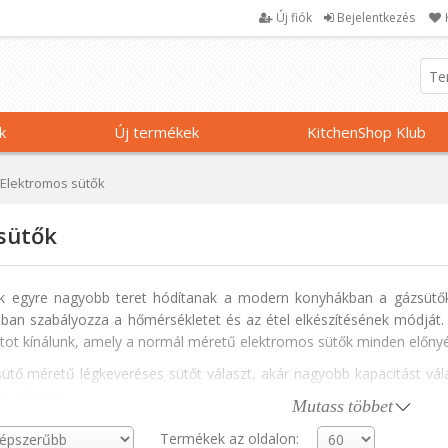
Új fiók
Bejelentkezés
k
Új termékek
KitchenShop Klub
Elektromos sütők
sütők
k egyre nagyobb teret hódítanak a modern konyhákban a gázsütő
ban szabályozza a hőmérsékletet és az étel elkészítésének módját.
ot kínálunk, amely a normál méretű elektromos sütők minden előnyé
ütő méretű légkeveréses sütőt választ, akár nagyobb kapacitást vá
gy a tepsi.
Mutass többet
ó, amely egyenletesen osztja el a meleg levegőt, vagy a leolvasztás
Termékek az oldalon: