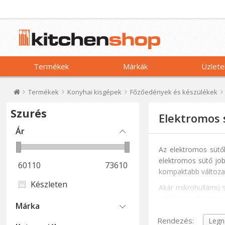
Termékek
Márkák
Üzlete
Termékek
Konyhai kisgépek
Főzőedények és készülékek
Szurés
Elektromos 
Ár
Az elektromos sütő
elektromos sütő job
60110
73610
kompaktabb változat
Készleten
Akár mikrohullámú s
például a grillsütő va
Márka
A konvekciós funkci
Rendezés: