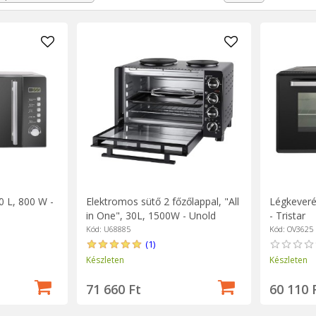
 meghozatalakor.
s sütő könnyen tisztítható, és kitűnik elegáns megjelenésével.
0 L, 800 W -
Elektromos sütő 2 főzőlappal, "All
Légkeveré
in One", 30L, 1500W - Unold
- Tristar
Kód: U68885
Kód: OV3625
(1)
Készleten
Készleten
71 660 Ft
60 110 