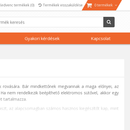
Kedvenc termékek
(0)
Termékek visszaküldése
0 termékek
Gyakori kérdések
Kapcsolat
k rovására. Bár mindkettőnek megvannak a maga előnyei, az
 Ha nem rendelkezik beépíthető elektromos sütővel, akkor egy
t tartalmazza.
laszt, az alapcsomagban számos hasznos kiegészítőt kap, mint
i és pörkölési funkciók olyan szempontok, amelyeket figyelembe