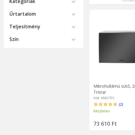
kell venni a döntés
Kategoriák
A minőségi elektromo
Űrtartalom
Teljesítmény
Szín
Mikrohullámú sütő, 2
Tristar
Kód: MW2705
(2)
Készleten
73 610 Ft