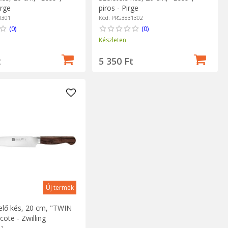
irge
piros - Pirge
1301
Kód: PRG3831302
(0)
(0)
Készleten
t
5 350 Ft
Új termék
elő kés, 20 cm, "TWIN
cote - Zwilling
01