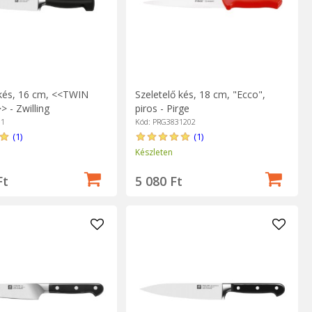
 kés, 16 cm, <<TWIN
Szeletelő kés, 18 cm, "Ecco",
> - Zwilling
piros - Pirge
61
Kód: PRG3831202
(1)
(1)
Készleten
Ft
5 080 Ft