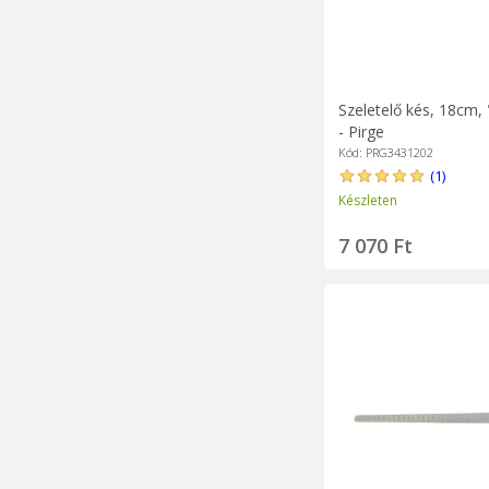
Szeletelő kés, 18cm, 
- Pirge
Kód: PRG3431202
(1)
Készleten
7 070 Ft