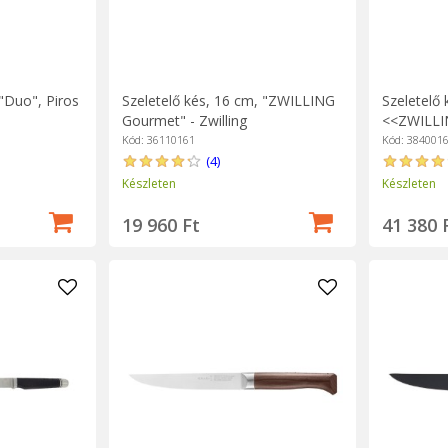
"Duo", Piros
Szeletelő kés, 16 cm, "ZWILLING
Szeletelő 
Gourmet" - Zwilling
<<ZWILLIN
Kód: 36110161
Kód: 384001
(4)
Készleten
Készleten
19 960 Ft
41 380 