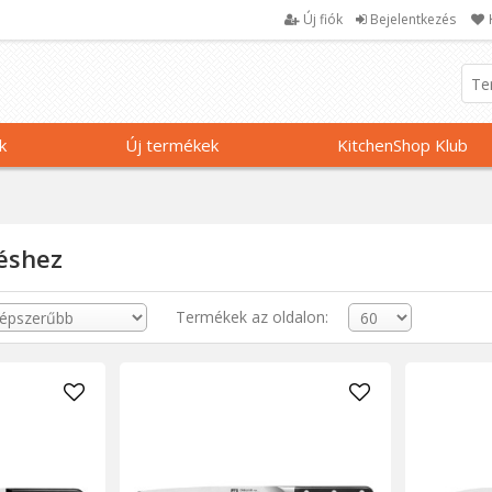
Új fiók
Bejelentkezés
k
Új termékek
KitchenShop Klub
léshez
Termékek az oldalon: