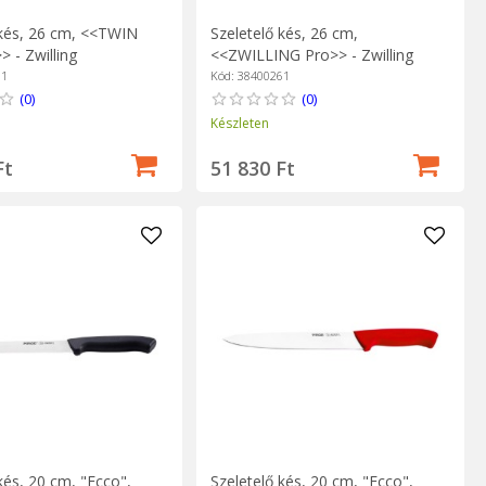
 kés, 26 cm, <<TWIN
Szeletelő kés, 26 cm,
> - Zwilling
<<ZWILLING Pro>> - Zwilling
61
Kód: 38400261
(0)
(0)
Készleten
Ft
51 830 Ft
kés, 20 cm, "Ecco",
Szeletelő kés, 20 cm, "Ecco",