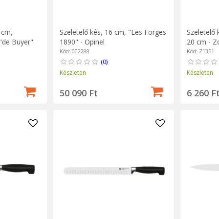
 cm,
Szeletelő kés, 16 cm, "Les Forges
Szeletelő
"de Buyer"
1890" - Opinel
20 cm - Z
Kód: 002288
Kód: Z1351
(0)
Készleten
Készleten
50 090 Ft
6 260 F