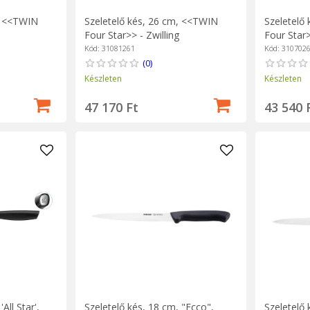
, <<TWIN
Szeletelő kés, 26 cm, <<TWIN
Szeletelő
Four Star>> - Zwilling
Four Star>
Kód: 31081261
Kód: 310702
(0)
Készleten
Készleten
47 170 Ft
43 540 
All Star',
Szeletelő kés, 18 cm, "Ecco",
Szeletelő 