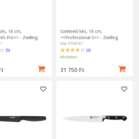
kés, 16 cm,
Szeletelő kés, 16 cm,
G Pro>> - Zwilling
<<Professional S>> - Zwilling
61
Kód: 31020161
(5)
(2)
Készleten
Ft
31 750 Ft