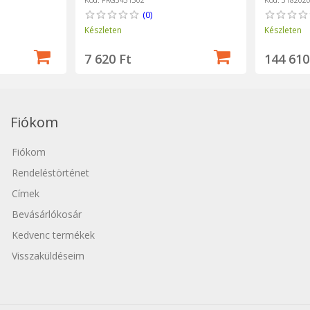
(0)
Készleten
Készleten
7 620 Ft
144 610
Fiókom
Fiókom
Rendeléstörténet
Címek
Bevásárlókosár
Kedvenc termékek
Visszaküldéseim