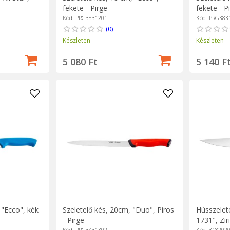
fekete - Pirge
fekete - P
Kód: PRG3831201
Kód: PRG383
(0)
Készleten
Készleten
5 080 Ft
5 140 F
 "Ecco", kék
Szeletelő kés, 20cm, "Duo", Piros
Hússzelet
- Pirge
1731", Ziri
Kód: PRG3431302
Kód: 318202