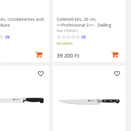
 kés, rozsdamentes acél,
Szeletelő kés, 20 cm,
okura
<<Professional S>> - Zwilling
Kód: 31020201
(0)
(0)
Készleten
t
39 200 Ft