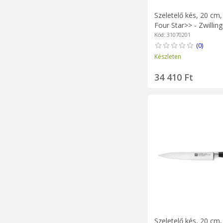
Szeletelő kés, 20 cm
Four Star>> - Zwilling
Kód: 31070201
(0)
Készleten
34 410 Ft
Szeletelő kés, 20 cm, '