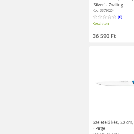
'Silver' - Zwilling
Kód: 33780204
(0)
Készleten
36 590 Ft
Szeletelő kés, 20 cm,
- Pirge
Kód: PRG3831303