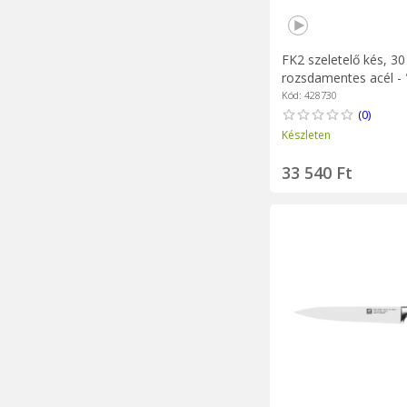
FK2 szeletelő kés, 30
rozsdamentes acél - 
márka
Kód: 428730
(0)
Készleten
33 540 Ft