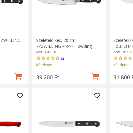
, ZWILLING
Szeletelő kés, 20 cm,
Szeletelő
<<ZWILLING Pro>> - Zwilling
Four Star>
Kód: 38400201
Kód: 310701
(2)
Készleten
Készleten
39 200 Ft
31 800 