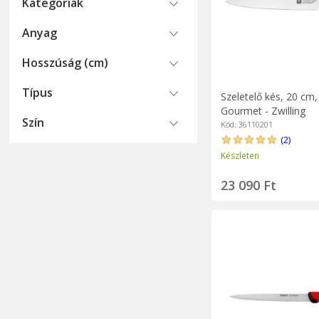
Kategoriák
Anyag
Hosszúság (cm)
Típus
Szeletelő kés, 20 cm
Gourmet - Zwilling
Szín
Kód: 36110201
(2)
Készleten
23 090 Ft