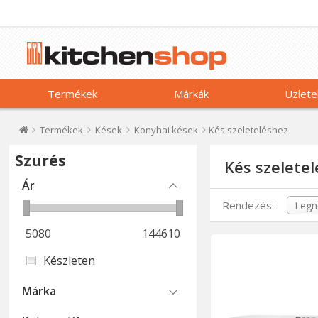
Termékek
Márkák
Üzlete
Termékek
Kések
Konyhai kések
Kés szeleteléshez
Szurés
Kés szelete
Ár
Rendezés:
5080
144610
Készleten
Márka