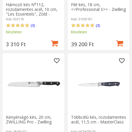
Hámozó kés N°112,
Filé kés, 18 cm,
rozsdamentes acél, 10 cm,
<<Professional S>> - Zwilling
"Les Essentiels", Zöld -
Opinel
Kód: 003118
Kód: 31030181
(3)
(3)
Készleten
Készleten
3 310 Ft
39 200 Ft
Kenyérvágó kés, 20 cm,
Többcélú kés, rozsdamentes
ZWILLING Pro - Zwilling
acél, 11,5 cm - MasterClass
Kód: 38406201
Kód: MCEKTRUTIL