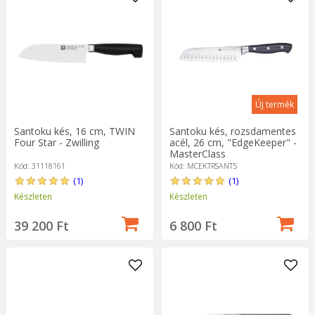
Új termék
Santoku kés, 16 cm, TWIN
Santoku kés, rozsdamentes
Four Star - Zwilling
acél, 26 cm, "EdgeKeeper" -
MasterClass
Kód: 31118161
Kód: MCEKTRSANT5
(1)
(1)
Készleten
Készleten
39 200 Ft
6 800 Ft