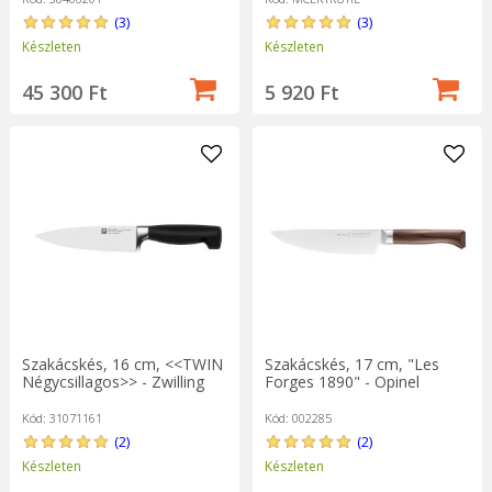
(3)
(3)
Készleten
Készleten
45 300 Ft
5 920 Ft
Szakácskés, 16 cm, <<TWIN
Szakácskés, 17 cm, "Les
Négycsillagos>> - Zwilling
Forges 1890" - Opinel
Kód: 31071161
Kód: 002285
(2)
(2)
Készleten
Készleten