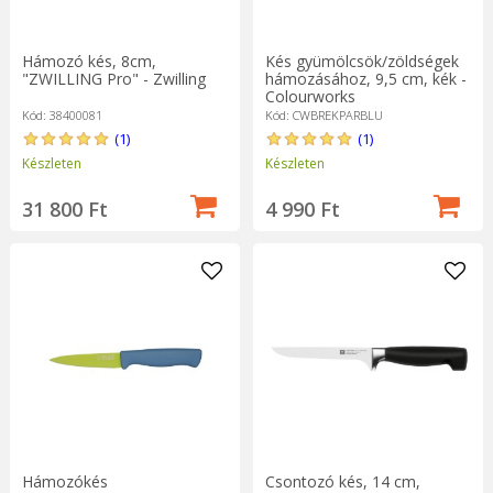
Hámozó kés, 8cm,
Kés gyümölcsök/zöldségek
"ZWILLING Pro" - Zwilling
hámozásához, 9,5 cm, kék -
Colourworks
Kód: 38400081
Kód: CWBREKPARBLU
(1)
(1)
Készleten
Készleten
31 800 Ft
4 990 Ft
Hámozókés
Csontozó kés, 14 cm,