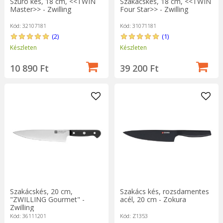
Szúró kés, 18 cm, <<TWIN
Szakácskés, 18 cm, <<TWIN
Master>> - Zwilling
Four Star>> - Zwilling
Kód: 32107181
Kód: 31071181
(2)
(1)
Készleten
Készleten
10 890 Ft
39 200 Ft
Szakácskés, 20 cm,
Szakács kés, rozsdamentes
"ZWILLING Gourmet" -
acél, 20 cm - Zokura
Zwilling
Kód: 36111201
Kód: Z1353