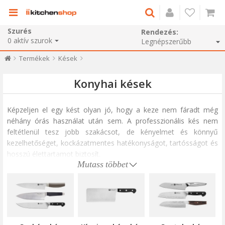
Szurés
Rendezés:
0
aktív szurok
Termékek
Kések
Konyhai kések
Képzeljen el egy kést olyan jó, hogy a keze nem fáradt még
néhány órás használat után sem. A professzionális kés nem
feltétlenül tesz jobb szakácsot, de kényelmet és könnyű
kezelhetőséget, kockázatmentes hatékonyságot, tartósságot és
hosszú élettartamot biztosít.
Mutass többet
Késgyűjteményünk mindent tartalmaz, amire szüksége van az
otthoni konyhájában, az univerzális késtől a csontozás késéig, a
gyümölcs- és zöldséghámozáshoz használt késig, a kenyérkésig,
a szeletelő késig. Ha speciális hasznosságú késeket keres, akkor
osztrigákhoz, citrusfélékhez, sajtokhoz vagy steakhez is