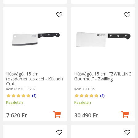
Húsvágó, 15 cm,
Húsvágó, 15 cm, "ZWILLING
rozsdamentes acél - Kitchen
Gourmet" - Zwilling
Craft
Kód: KCPOCLEAVER
Kód: 36115151
(1)
(1)
Készleten
Készleten
7 620 Ft
30 490 Ft