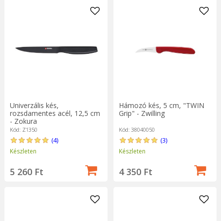
Univerzális kés,
Hámozó kés, 5 cm, "TWIN
rozsdamentes acél, 12,5 cm
Grip" - Zwilling
- Zokura
Kód: Z1350
Kód: 38040050
(4)
(3)
Készleten
Készleten
5 260 Ft
4 350 Ft