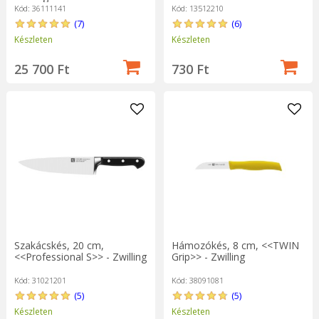
Kód: 36111141
Kód: 13512210
(7)
(6)
Készleten
Készleten
25 700 Ft
730 Ft
Szakácskés, 20 cm,
Hámozókés, 8 cm, <<TWIN
<<Professional S>> - Zwilling
Grip>> - Zwilling
Kód: 31021201
Kód: 38091081
(5)
(5)
Készleten
Készleten