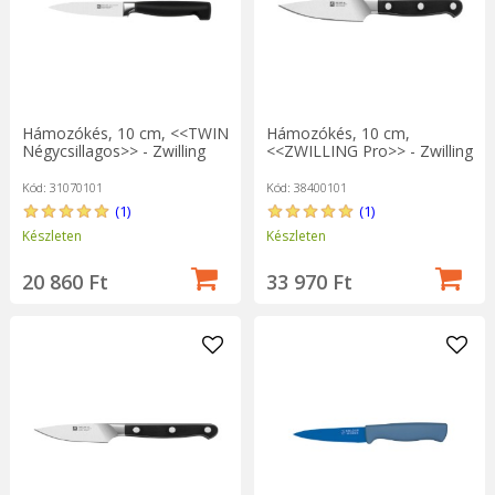
Hámozókés, 10 cm, <<TWIN
Hámozókés, 10 cm,
Négycsillagos>> - Zwilling
<<ZWILLING Pro>> - Zwilling
Kód: 31070101
Kód: 38400101
(1)
(1)
Készleten
Készleten
20 860 Ft
33 970 Ft