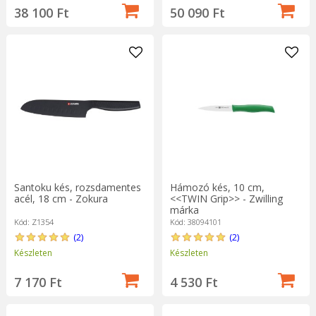
38 100 Ft
50 090 Ft
Santoku kés, rozsdamentes
Hámozó kés, 10 cm,
acél, 18 cm - Zokura
<<TWIN Grip>> - Zwilling
márka
Kód: Z1354
Kód: 38094101
(2)
(2)
Készleten
Készleten
7 170 Ft
4 530 Ft