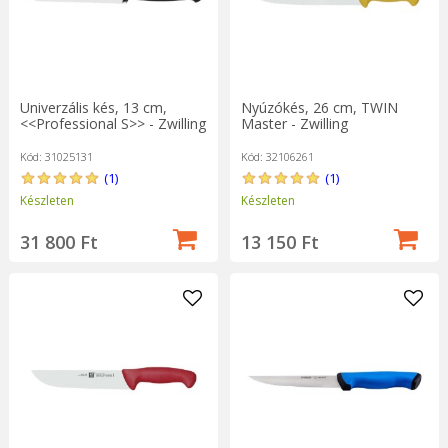
Univerzális kés, 13 cm,
Nyúzókés, 26 cm, TWIN
<<Professional S>> - Zwilling
Master - Zwilling
Kód: 31025131
Kód: 32106261
(1)
(1)
Készleten
Készleten
31 800 Ft
13 150 Ft