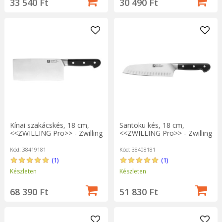
33 540 Ft
30 490 Ft
Kínai szakácskés, 18 cm,
Santoku kés, 18 cm,
<<ZWILLING Pro>> - Zwilling
<<ZWILLING Pro>> - Zwilling
Kód: 38419181
Kód: 38408181
(1)
(1)
Készleten
Készleten
68 390 Ft
51 830 Ft