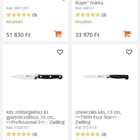
Buyer" márka
Kód: 38411201
Kód: 428121
(3)
(3)
Készleten
Készleten
51 830 Ft
33 970 Ft
Kés zöldségekhez és
Univerzális kés, 13 cm,
gyümölcsökhöz, 10 cm,
<<TWIN Four Star>> -
<<Professional S>> - Zwilling
Zwilling
Kód: 31020101
Kód: 31070131
(3)
(3)