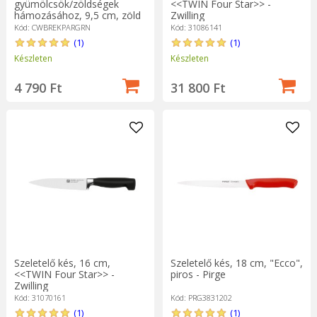
gyümölcsök/zöldségek
<<TWIN Four Star>> -
hámozásához, 9,5 cm, zöld
Zwilling
- Colourworks
Kód: CWBREKPARGRN
Kód: 31086141
(1)
(1)
Készleten
Készleten
4 790 Ft
31 800 Ft
Szeletelő kés, 16 cm,
Szeletelő kés, 18 cm, "Ecco",
<<TWIN Four Star>> -
piros - Pirge
Zwilling
Kód: 31070161
Kód: PRG3831202
(1)
(1)