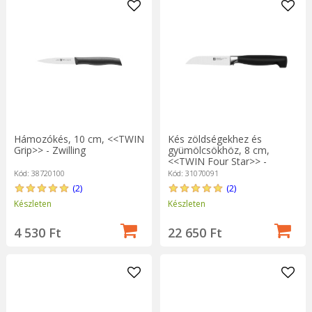
Hámozókés, 10 cm, <<TWIN
Kés zöldségekhez és
Grip>> - Zwilling
gyümölcsökhöz, 8 cm,
<<TWIN Four Star>> -
Zwilling
Kód: 38720100
Kód: 31070091
(2)
(2)
Készleten
Készleten
4 530 Ft
22 650 Ft