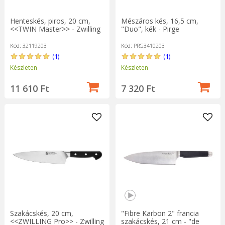
Henteskés, piros, 20 cm,
Mészáros kés, 16,5 cm,
<<TWIN Master>> - Zwilling
"Duo", kék - Pirge
Kód: 32119203
Kód: PRG3410203
(1)
(1)
Készleten
Készleten
11 610 Ft
7 320 Ft
Szakácskés, 20 cm,
"Fibre Karbon 2" francia
<<ZWILLING Pro>> - Zwilling
szakácskés, 21 cm - "de