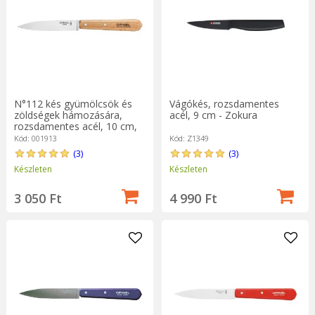
N°112 kés gyümölcsök és
Vágókés, rozsdamentes
zöldségek hámozására,
acél, 9 cm - Zokura
rozsdamentes acél, 10 cm,
"Les Essentiels" - Opinel
Kód: 001913
Kód: Z1349
(3)
(3)
Készleten
Készleten
3 050 Ft
4 990 Ft