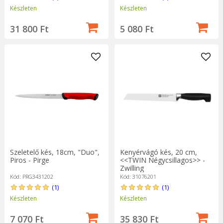
Készleten
Készleten
31 800 Ft
5 080 Ft
Szeletelő kés, 18cm, "Duo",
Kenyérvágó kés, 20 cm,
Piros - Pirge
<<TWIN Négycsillagos>> -
Zwilling
Kód: PRG3431202
Kód: 31076201
(1)
(1)
Készleten
Készleten
7 070 Ft
35 830 Ft