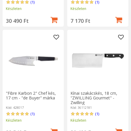
(1)
(1)
Készleten
Készleten
30 490 Ft
7 170 Ft
"Fibre Karbon 2" Chef kés,
Kínai szakácskés, 18 cm,
17 cm - "de Buyer" márka
"ZWILLING Gourmet" -
Zwilling
Kód: 428017
Kód: 36112181
(1)
(1)
Készleten
Készleten