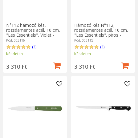
N°112 hámozó kés,
Hámozó kés N°112,
rozsdamentes acél, 10 cm,
rozsdamentes acél, 10 cm,
"Les Essentiels", Violet -
"Les Essentiels", piros -
Opinel
Opinel
Kód: 003116
Kód: 003115
(3)
(3)
Készleten
Készleten
3 310 Ft
3 310 Ft