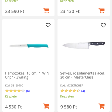
Készleten
Készleten
23 590 Ft
23 130 Ft
Hámozókés, 10 cm, "TWIN
Séfkés, rozsdamentes acél,
Grip" - Zwilling
20 cm - MasterClass
Kód: 38160100
Kód: MCEKTRCHEF
(6)
(4)
Készleten
Készleten
4 530 Ft
9 580 Ft