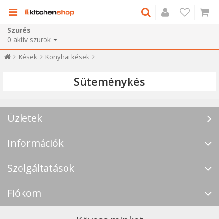
Szurés
0
aktív szurok
Kések
Konyhai kések
Süteménykés
Üzletek
Információk
Szolgáltatások
Fiókom