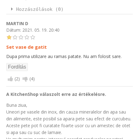
Hozzászólások (0)
MARTIN D
Dátum:
2021. 05. 19. 20:40
Set vase de gatit
Dupa prima utilizare au ramas patate. Nu am folosit sare.
(
2
)
(
4
)
A KitchenShop válaszolt erre az értékelésre.
Buna ziua,
Uneori pe vasele din inox, din cauza mineralelor din apa sau
din alimente, este posibil sa apara pete sau efect de curcubeu.
Aceste pete pot fi curatate foarte usor cu un amestec de otet
si apa sau cu suc de lamaie.