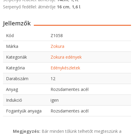
Serpenyő fedéllel: átmérője
16
cm
,
1,6 l
.
Jellemzők
Kód
Z1058
Márka
Zokura
Kategoriák
Zokura edények
Kategória
Edénykészletek
Darabszám
12
Anyag
Rozsdamentes acél
Indukció
igen
Fogantyúk anyaga
Rozsdamentes acél
Megjegyzés:
Bár minden tőlünk telhetőt megteszünk a