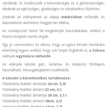
záródnak, és korlátozzák a hőveszteséget és a gőzveszteséget,
ideálisak az egészséges, gazdaságos és víztakarékos főzéshez.
Ezeknek az edényeknek az alapja
indukcióban
működik, és
kapszulázott alumínium maggal van ellátva.
Az osztályozott belső fal megkönnyíti használatukat, amikor a
főzést receptek szerint végzik.
Egy jó szervezethez és ahhoz, hogy az egész készlet tárolására
lehetőség legyen anélkül, hogy sok helyet foglalnék el,
a Zokura
edények
egymásra rakhatók
.
Az edények készlet gáz-, kerámia- és indukciós főzőlapon
használható. Mosogatógépben tisztíthatók.
A készlet a következőket tartalmazza:
Főzőedény fedéllel: átmérője
24 cm
,
5,2l
;
Főzőedény fedéllel: átmérő
22 cm, 6 l;
Főzőedény fedéllel: átmérője
20
cm
,
3,1 l
;
Főzőedény fedéllel: átmérő
18cm
,
2,1l
Serpenyő fedéllel: átmérője
14cm
,
1,1l
;