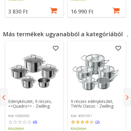
3 830 Ft
16 990 Ft
Más termékek ugyanabból a kategóriából
Edénykészlet, 9 részes,
9 részes edénykészlet,
<<Quadro>> - Zwilling
TWIN Classic - Zwilling
Kód: 65060000
Kód: 40901001
(0)
(2)
Készleten
Készleten