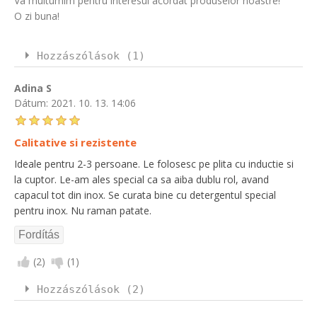
Va multumim pentru interesul acordat produselor noastre!
O zi buna!
Hozzászólások (1)
Adina S
Dátum:
2021. 10. 13. 14:06
Calitative si rezistente
Ideale pentru 2-3 persoane. Le folosesc pe plita cu inductie si
la cuptor. Le-am ales special ca sa aiba dublu rol, avand
capacul tot din inox. Se curata bine cu detergentul special
pentru inox. Nu raman patate.
(
2
)
(
1
)
Hozzászólások (2)