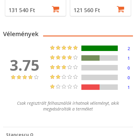
131 540 Ft
121 560 Ft
Vélemények
2
3.75
1
0
0
1
Csak regisztrált felhasználók írhatnak véleményt, akik
megvásárolták a terméket
Stancescu O