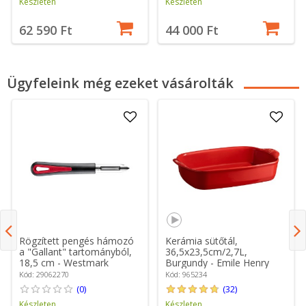
Készleten
Készleten
62 590 Ft
44 000 Ft
Ügyfeleink még ezeket vásárolták
Rögzített pengés hámozó
Kerámia sütőtál,
a "Gallant" tartományból,
36,5x23,5cm/2,7L,
18,5 cm - Westmark
Burgundy - Emile Henry
Kód: 29062270
Kód: 965234
(0)
(32)
Készleten
Készleten