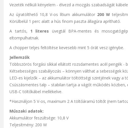
Vezeték nélküli kényelem - élvezd a mozgás szabadságát kábele
Az újratölthető 10,8 V-os lítium akkumulátor
200 W
teljesítm
Körülbelül 1 perc alatt a hús finom paszta állagúra aprítható.
A tartós,
1 literes
üvegtál BPA-mentes és mosogatógépb
eltompulhatnak.
A chopper teljes feltöltése kevesebb mint 5 órát vesz igénybe.
Jellemzők
Többszörös forgási síkkal ellátott rozsdamentes acél pengék - 
Kétsebességes szabályozás – könnyen válthat a sebességek közö
LED-es kijelzők – az akkumulátor töltöttségi szintjének vagy a t
Csúszásmentes talp – stabilan tartja a vágót működés közben, é
USB-C töltőkábel mellékelve.
*Használjon 5 V-os, maximum 2 A töltőáramú töltőt (nem tartozé
Műszaki adatok:
Akkumulátor feszültsége: 10,8 V
Teljesítmény: 200 W