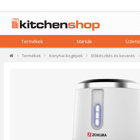
Termékek
Márkák
Üzlete
Termékek
Konyhai kisgépek
Előkészítés és keverés