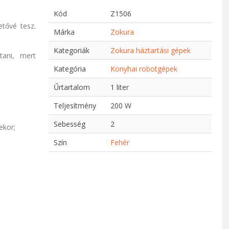
Kód
Z1506
etővé tesz.
Márka
Zokura
Kategoriák
Zokura háztartási gépek
ani, mert
Kategória
Konyhai robotgépek
Űrtartalom
1 liter
Teljesítmény
200 W
Sebesség
2
ekor;
Szín
Fehér