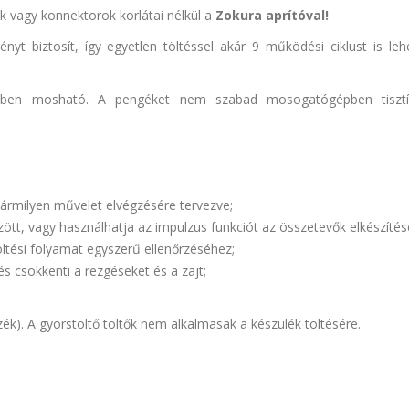
k vagy konnektorok korlátai nélkül a
Zokura aprítóval!
ényt biztosít, így egyetlen töltéssel akár 9 működési ciklust is leh
en mosható. A pengéket nem szabad mosogatógépben tisztít
bármilyen művelet elvégzésére tervezve;
tt, vagy használhatja az impulzus funkciót az összetevők elkészítés
öltési folyamat egyszerű ellenőrzéséhez;
s csökkenti a rezgéseket és a zajt;
k). A gyorstöltő töltők nem alkalmasak a készülék töltésére.