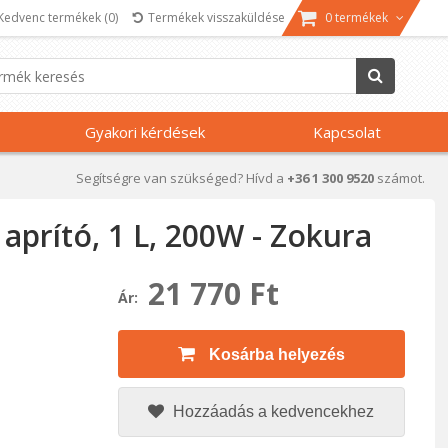
Kedvenc termékek
(0)
Termékek visszaküldése
0 termékek
Gyakori kérdések
Kapcsolat
Segítségre van szükséged? Hívd a
+36 1 300 9520
számot.
 aprító, 1 L, 200W - Zokura
21 770 Ft
Ár:
Kosárba helyezés
Hozzáadás a kedvencekhez