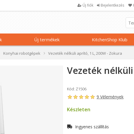
Új fiók
Bejelentkezés
k
Új termékek
KitchenShop Klub
Konyhai robotgépek
Vezeték nélküli aprító, 1 L, 200W - Zokura
Vezeték nélküli
Kód: Z1506
9 Vélemények
Készleten
Ingyenes szállítás