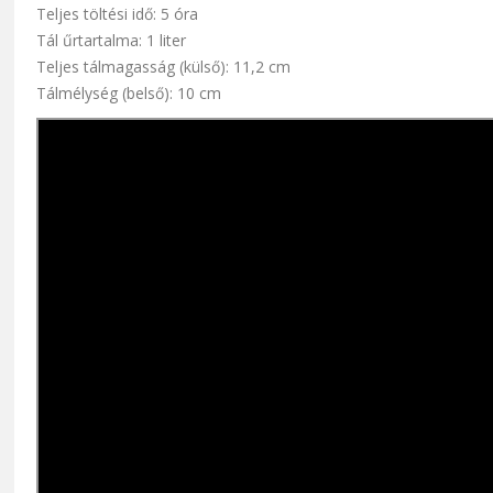
Teljes töltési idő: 5 óra
Tál űrtartalma: 1 liter
Teljes tálmagasság (külső): 11,2 cm
Tálmélység (belső): 10 cm