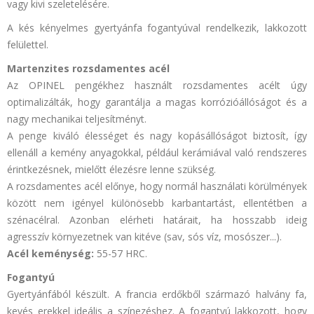
vagy kivi szeletelésére.
A kés kényelmes gyertyánfa fogantyúval rendelkezik, lakkozott
felülettel.
Martenzites rozsdamentes acél
Az OPINEL pengékhez használt rozsdamentes acélt úgy
optimalizálták, hogy garantálja a magas korrózióállóságot és a
nagy mechanikai teljesítményt.
A penge kiváló élességet és nagy kopásállóságot biztosít, így
ellenáll a kemény anyagokkal, például kerámiával való rendszeres
érintkezésnek, mielőtt élezésre lenne szükség.
A rozsdamentes acél előnye, hogy normál használati körülmények
között nem igényel különösebb karbantartást, ellentétben a
szénacélral. Azonban elérheti határait, ha hosszabb ideig
agresszív környezetnek van kitéve (sav, sós víz, mosószer...).
Acél keménység:
55-57 HRC.
Fogantyú
Gyertyánfából készült. A francia erdőkből származó halvány fa,
kevés erekkel ideális a színezéshez. A fogantyú lakkozott, hogy