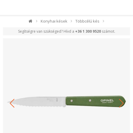
Konyhai kések
Többcélú kés
Segítségre van szükséged? Hívd a
+36 1 300 9520
számot.