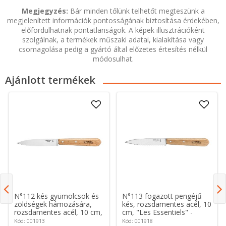
Megjegyzés:
Bár minden tőlünk telhetőt megteszünk a
megjelenített információk pontosságának biztosítása érdekében,
előfordulhatnak pontatlanságok. A képek illusztrációként
szolgálnak, a termékek műszaki adatai, kialakítása vagy
csomagolása pedig a gyártó által előzetes értesítés nélkül
módosulhat.
Ajánlott termékek
N°112 kés gyümölcsök és
N°113 fogazott pengéjű
zöldségek hámozására,
kés, rozsdamentes acél, 10
rozsdamentes acél, 10 cm,
cm, "Les Essentiels" -
"Les Essentiels" - Opinel
Opinel
Kód: 001913
Kód: 001918