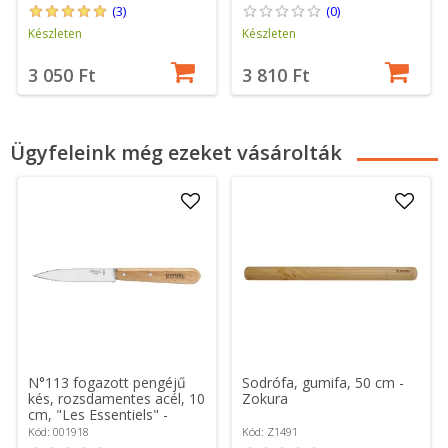
(3)
(0)
Készleten
Készleten
3 050 Ft
3 810 Ft
Ügyfeleink még ezeket vásárolták
N°113 fogazott pengéjű
Sodrófa, gumifa, 50 cm -
kés, rozsdamentes acél, 10
Zokura
cm, "Les Essentiels" -
Opinel
Kód: 001918
Kód: Z1491