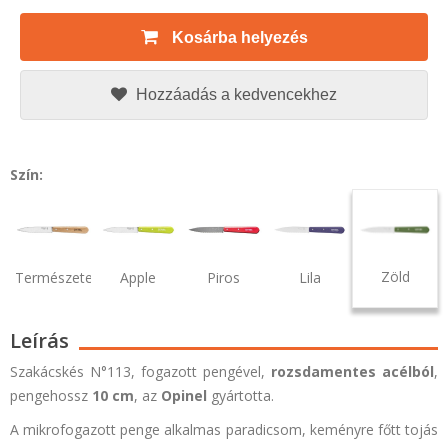
Kosárba helyezés
Hozzáadás a kedvencekhez
Szín:
Zöld
Természetes
Apple
Piros
Lila
Leírás
Szakácskés N°113, fogazott pengével,
rozsdamentes acélból
,
pengehossz
10 cm
, az
Opinel
gyártotta.
A mikrofogazott penge alkalmas paradicsom, keményre főtt tojás