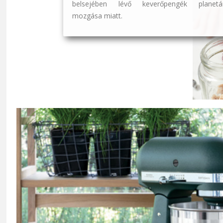
belsejében lévő keverőpengék planetár
mozgása miatt.