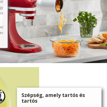
ett
gy
ss
az
es
Szépség, amely tartós és
tartós