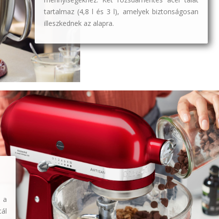
tartalmaz (4,8 l és 3 l), amelyek biztonságosan
illeszkednek az alapra.
s
 a
ál