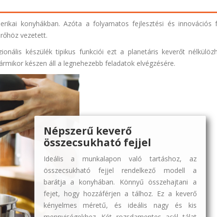
rikai konyhákban. Azóta a folyamatos fejlesztési és innovációs 
rőhöz vezetett.
onális készülék tipikus funkciói ezt a planetáris keverőt nélkülöz
ármikor készen áll a legnehezebb feladatok elvégzésére.
Népszerű keverő
összecsukható fejjel
Ideális a munkalapon való tartáshoz, az
összecsukható fejjel rendelkező modell a
barátja a konyhában. Könnyű összehajtani a
fejet, hogy hozzáférjen a tálhoz. Ez a keverő
kényelmes méretű, és ideális nagy és kis
mennyiségekhez. Két rozsdamentes acél tálat