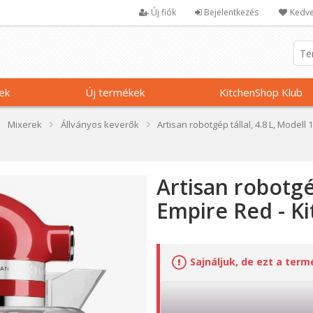
Új fiók
Bejelentkezés
Kedve
ek
Új termékek
KitchenShop Klub
Mixerek
Állványos keverők
Artisan robotgép tállal, 4.8 L, Modell
Artisan robotgép
Empire Red - K
Sajnáljuk, de ezt a ter