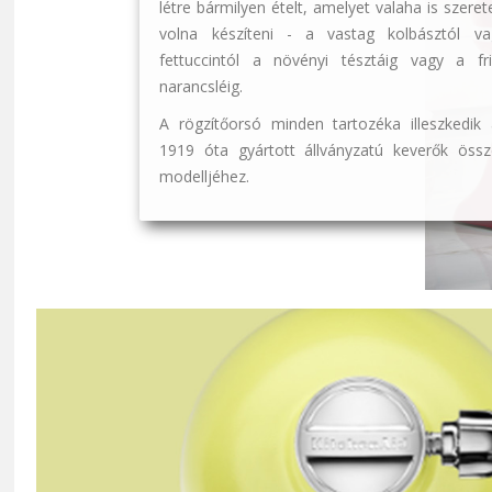
létre bármilyen ételt, amelyet valaha is szeret
volna készíteni - a vastag kolbásztól va
fettuccintól a növényi tésztáig vagy a fri
narancsléig.
A rögzítőorsó minden tartozéka illeszkedik 
1919 óta gyártott állványzatú keverők össz
modelljéhez.