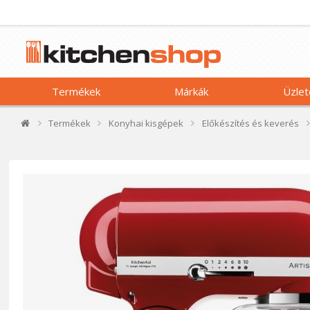
Termékek
Márkák
Üzlet
Termékek
Konyhai kisgépek
Előkészítés és keverés