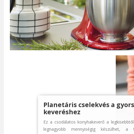
Planetáris cselekvés a gyor
keveréshez
Ez a csodálatos konyhakeverő a legkisebbtől
legnagyobb mennyiségig készülhet, a t