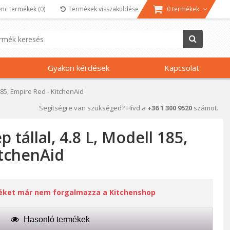
nc termékek
(0)
Termékek visszaküldése
0 termékek
Gyakori kérdések
Kapcsolat
 185, Empire Red - KitchenAid
Segítségre van szükséged? Hívd a
+36 1 300 9520
számot.
 tállal, 4.8 L, Modell 185,
itchenAid
méket már nem forgalmazza a Kitchenshop
Hasonló termékek