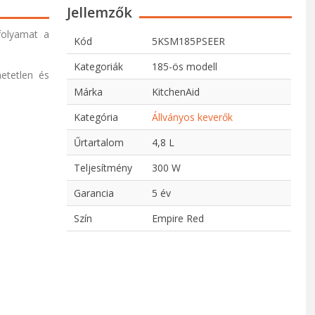
Jellemzők
folyamat a
Kód
5KSM185PSEER
Kategoriák
185-ös modell
hetetlen és
Márka
KitchenAid
Kategória
Állványos keverők
Űrtartalom
4,8 L
Teljesítmény
300 W
Garancia
5 év
Szín
Empire Red